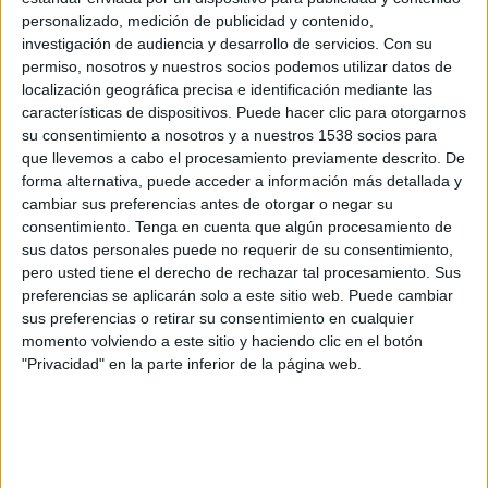
Cumbayá FC
personalizado, medición de publicidad y contenido,
Zapping Internacional
investigación de audiencia y desarrollo de servicios.
Con su
permiso, nosotros y nuestros socios podemos utilizar datos de
localización geográfica precisa e identificación mediante las
Miércoles, 5/8/2026
características de dispositivos. Puede hacer clic para otorgarnos
21:00
Copa Ecuador
su consentimiento a nosotros y a nuestros 1538 socios para
que llevemos a cabo el procesamiento previamente descrito. De
LDU Portoviejo
forma alternativa, puede acceder a información más detallada y
Barcelona SC
cambiar sus preferencias antes de otorgar o negar su
consentimiento.
Tenga en cuenta que algún procesamiento de
DGO
DSports 4
sus datos personales puede no requerir de su consentimiento,
pero usted tiene el derecho de rechazar tal procesamiento. Sus
Jueves, 9/7/2026
preferencias se aplicarán solo a este sitio web. Puede cambiar
17:30
sus preferencias o retirar su consentimiento en cualquier
Liga Pro Serie B
momento volviendo a este sitio y haciendo clic en el botón
Cuenca Juniors
"Privacidad" en la parte inferior de la página web.
LDU Portoviejo
Liga Ecuabet YouTube
Más días