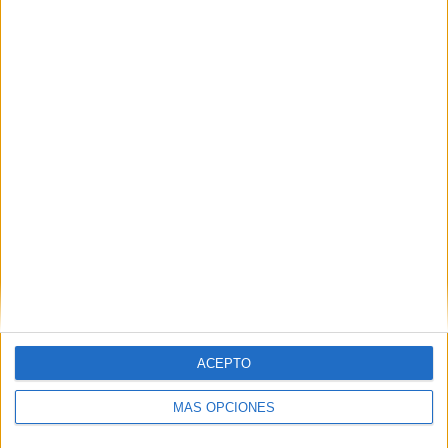
TOTAL
MÁXIMO
TOTAL
4
7
31
COMPETICIONES
VS Orense SC
RIVALES
RANKING POR EQUIPOS
Orense SC
7 (9,21%)
El Nacional
6 (7,89%)
Independiente Juniors
5 (6,58%)
Manta FC
4 (5,26%)
Barcelona SC
4 (5,26%)
Ver ranking completo
RANKING POR COMPETICIONES
ACEPTO
Liga Pro Serie B
39 (51,32%)
Liga Pro Ecuador
30 (39,47%)
MÁS OPCIONES
Copa Ecuador
6 (7,89%)
Fiesta Verde y Blanco
1 (1,32%)