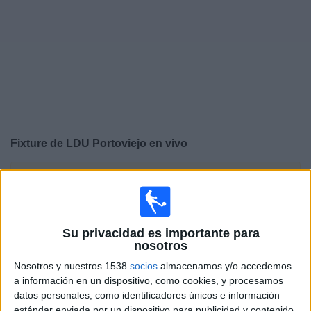
Noticias
Widget
Fixture de
LDU Portoviejo
en vivo
×
LDU Portoviejo:
En este momento no hay ningún
partido televisado. Puedes consultar el historial de
partidos en TV emitidos anteriormente.
Su privacidad es importante para
nosotros
Sábado, 8/8/2026
Nosotros y nuestros 1538
socios
almacenamos y/o accedemos
13:45
Liga Pro Serie B
a información en un dispositivo, como cookies, y procesamos
datos personales, como identificadores únicos e información
LDU Portoviejo
estándar enviada por un dispositivo para publicidad y contenido