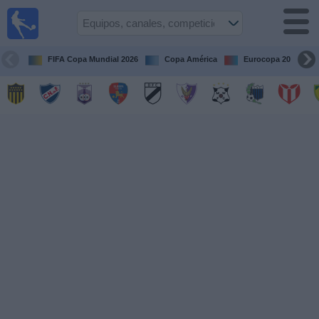
Fútbol
en vivo
Uruguay
FIFA Copa Mundial 2026
Copa América
Eurocopa 2028
Guía de
Partidos
Televisados
Próximos
Partidos
Equipos
Competiciones
Canales
Otros
Deportes