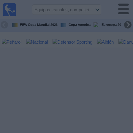
Fútbol
en vivo
Uruguay
FIFA Copa Mundial 2026
Copa América
Eurocopa 2028
Guía de
Partidos
Televisados
Próximos
Partidos
Equipos
Competiciones
Canales
Otros
Deportes