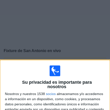
Noticias
Widget
Fixture de
San Antonio
en vivo
×
San Antonio:
En este momento no hay ningún partido
televisado. Puedes consultar el historial de partidos en
TV emitidos anteriormente.
Su privacidad es importante para
nosotros
Viernes, 3/7/2026
Nosotros y nuestros 1538
socios
almacenamos y/o accedemos
15:00
Liga Pro Serie B
a información en un dispositivo, como cookies, y procesamos
datos personales, como identificadores únicos e información
Cuenca Juniors
estándar enviada por un dispositivo para publicidad y contenido