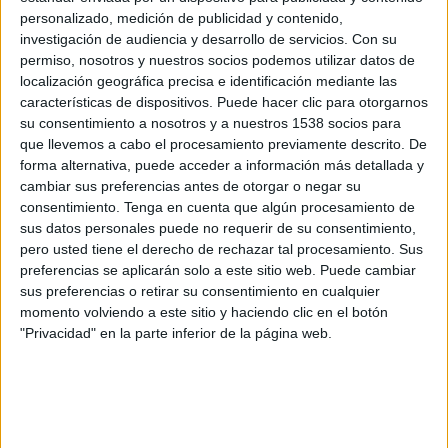
San Antonio
personalizado, medición de publicidad y contenido,
Liga Ecuabet YouTube
investigación de audiencia y desarrollo de servicios.
Con su
permiso, nosotros y nuestros socios podemos utilizar datos de
localización geográfica precisa e identificación mediante las
Martes, 9/6/2026
características de dispositivos. Puede hacer clic para otorgarnos
21:00
Liga Pro Serie B
su consentimiento a nosotros y a nuestros 1538 socios para
que llevemos a cabo el procesamiento previamente descrito. De
San Antonio
forma alternativa, puede acceder a información más detallada y
LDU Portoviejo
cambiar sus preferencias antes de otorgar o negar su
consentimiento.
Tenga en cuenta que algún procesamiento de
Liga Ecuabet YouTube
sus datos personales puede no requerir de su consentimiento,
pero usted tiene el derecho de rechazar tal procesamiento. Sus
Domingo, 24/5/2026
preferencias se aplicarán solo a este sitio web. Puede cambiar
sus preferencias o retirar su consentimiento en cualquier
13:00
Liga Pro Serie B
momento volviendo a este sitio y haciendo clic en el botón
San Antonio
"Privacidad" en la parte inferior de la página web.
El Nacional
Liga Ecuabet YouTube
Más días