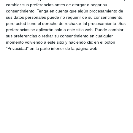
cambiar sus preferencias antes de otorgar o negar su
19:00
Primera División Argentina
consentimiento.
Tenga en cuenta que algún procesamiento de
Torneo Clausura
sus datos personales puede no requerir de su consentimiento,
pero usted tiene el derecho de rechazar tal procesamiento. Sus
Banfield
preferencias se aplicarán solo a este sitio web. Puede cambiar
Belgrano
sus preferencias o retirar su consentimiento en cualquier
momento volviendo a este sitio y haciendo clic en el botón
TyC Sports Internacional
Fanatiz (Míralo en vivo)
"Privacidad" en la parte inferior de la página web.
21:15
Primera División Argentina
Torneo Clausura
Unión Santa Fe
Central Córdoba
Disney+ Premium
ESPN
Fanatiz (Míralo en vivo)