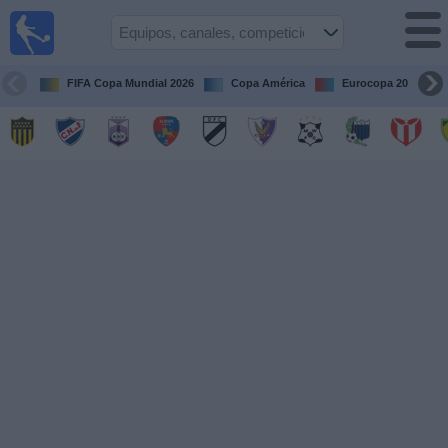
Fútbol
en vivo
Uruguay
FIFA Copa Mundial 2026
Copa América
Eurocopa 2028
Guía de
Partidos
Televisados
Próximos
Partidos
Equipos
Competiciones
Canales
Otros
Deportes