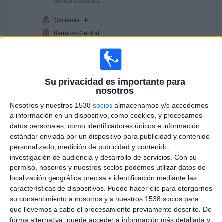
Torneo Clausura
Gimnasia LP
Barracas Central
TyC Sports Internacional
Fanatiz (Míralo en vivo)
17:45
Primera División Argentina
Torneo Clausura
Su privacidad es importante para
nosotros
Defensa y Justicia
Nosotros y nuestros 1538
socios
almacenamos y/o accedemos
Newell's Old Boys
a información en un dispositivo, como cookies, y procesamos
Disney+ Premium
Fanatiz (Míralo en vivo)
datos personales, como identificadores únicos e información
estándar enviada por un dispositivo para publicidad y contenido
20:15
Primera División Argentina
personalizado, medición de publicidad y contenido,
Torneo Clausura
investigación de audiencia y desarrollo de servicios.
Con su
permiso, nosotros y nuestros socios podemos utilizar datos de
Argentinos Juniors
localización geográfica precisa e identificación mediante las
Racing Avellaneda
características de dispositivos. Puede hacer clic para otorgarnos
TyC Sports Internacional
Fanatiz (Míralo en vivo)
su consentimiento a nosotros y a nuestros 1538 socios para
que llevemos a cabo el procesamiento previamente descrito. De
forma alternativa, puede acceder a información más detallada y
Mañana lunes, 10/8/2026