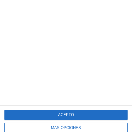
AFA Play
1.089 (40,04%)
TyC Sports Internacional
388 (14,26%)
Star+
384 (14,12%)
ESPN
299 (10,99%)
Ver ranking completo
MEDIA
DÍAS
TOTAL
1,8
3329
20
CANALES POR
SIN PARTIDO
CANALES TV
PARTIDO
GRATUÍTO
19 Canales de pago
95%
1 Canales en abierto
5%
TOTAL
TOTAL
ACEPTO
43
20
Total equipos
CANALES
MÁS OPCIONES