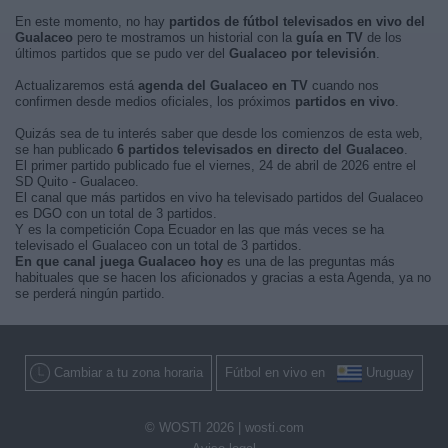
En este momento, no hay
partidos de fútbol televisados en vivo del
Gualaceo
pero te mostramos un historial con la
guía en TV
de los
últimos partidos que se pudo ver del
Gualaceo por televisión
.
Actualizaremos está
agenda del Gualaceo en TV
cuando nos
confirmen desde medios oficiales, los próximos
partidos en vivo
.
Quizás sea de tu interés saber que desde los comienzos de esta web,
se han publicado
6 partidos televisados en directo del Gualaceo
.
El primer partido publicado fue el viernes, 24 de abril de 2026 entre el
SD Quito - Gualaceo.
El canal que más partidos en vivo ha televisado partidos del Gualaceo
es DGO con un total de 3 partidos.
Y es la competición Copa Ecuador en las que más veces se ha
televisado el Gualaceo con un total de 3 partidos.
En que canal juega Gualaceo hoy
es una de las preguntas más
habituales que se hacen los aficionados y gracias a esta Agenda, ya no
se perderá ningún partido.
Cambiar a tu zona horaria
Fútbol en vivo en
Uruguay
© WOSTI 2026 |
wosti.com