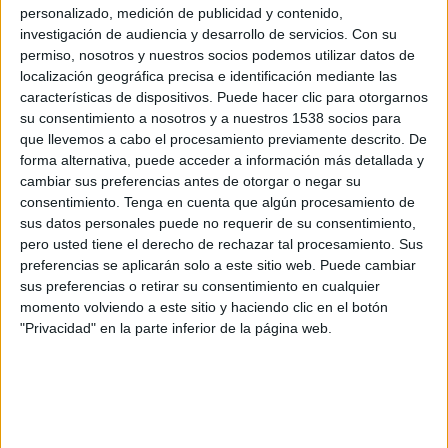
Macará
personalizado, medición de publicidad y contenido,
investigación de audiencia y desarrollo de servicios.
Con su
DGO
DSports 1311 (311/1311)
permiso, nosotros y nuestros socios podemos utilizar datos de
localización geográfica precisa e identificación mediante las
Sábado, 11/7/2026
características de dispositivos. Puede hacer clic para otorgarnos
18:00
Liga Pro Serie B
su consentimiento a nosotros y a nuestros 1538 socios para
que llevemos a cabo el procesamiento previamente descrito. De
9 de Octubre
forma alternativa, puede acceder a información más detallada y
cambiar sus preferencias antes de otorgar o negar su
Gualaceo
consentimiento.
Tenga en cuenta que algún procesamiento de
Liga Ecuabet YouTube
sus datos personales puede no requerir de su consentimiento,
pero usted tiene el derecho de rechazar tal procesamiento. Sus
Sábado, 6/6/2026
preferencias se aplicarán solo a este sitio web. Puede cambiar
sus preferencias o retirar su consentimiento en cualquier
18:00
Liga Pro Serie B
momento volviendo a este sitio y haciendo clic en el botón
"Privacidad" en la parte inferior de la página web.
LDU Portoviejo
Gualaceo
Liga Ecuabet YouTube
Más días