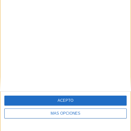
TOTAL
MÁXIMO
TOTAL
3
10
33
COMPETICIONES
VS Guayaquil
RIVALES
City
RANKING POR EQUIPOS
Guayaquil City
10 (7,69%)
Independiente Juniors
9 (6,92%)
9 de Octubre
9 (6,92%)
Cumbayá FC
6 (4,62%)
San Antonio
6 (4,62%)
Ver ranking completo
RANKING POR COMPETICIONES
ACEPTO
Liga Pro Serie B
65 (50%)
MÁS OPCIONES
Liga Pro Ecuador
60 (46,15%)
Copa Ecuador
5 (3,85%)