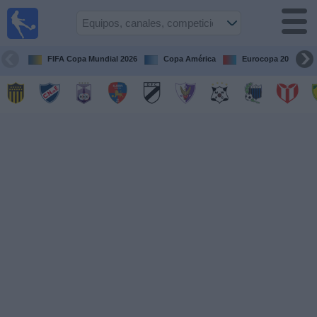
Fútbol
en vivo
Uruguay
FIFA Copa Mundial 2026
Copa América
Eurocopa 2028
Guía de
Partidos
Televisados
Próximos
Partidos
Equipos
Competiciones
Canales
Otros
Deportes