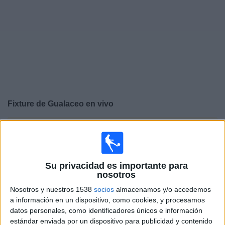
Noticias
Widget
Fixture de
Gualaceo
en vivo
×
Gualaceo:
En este momento no hay ningún partido
televisado. Puedes consultar el historial de partidos en
TV emitidos anteriormente.
Su privacidad es importante para
nosotros
Martes, 28/7/2026
Nosotros y nuestros 1538
socios
almacenamos y/o accedemos
16:00
Copa Ecuador
a información en un dispositivo, como cookies, y procesamos
datos personales, como identificadores únicos e información
Gualaceo
estándar enviada por un dispositivo para publicidad y contenido