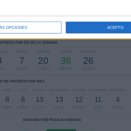
Copa Ecuador
5 (4,27%)
Copa Sudamericana
1 (0,85%)
Ver ranking completo
ÁS OPCIONES
ACEPTO
PARTIDOS POR DÍA DE LA SEMANA
COLES
JUEVES
VIERNES
SÁBADO
DOMINGO
8
7
20
36
26
84%
5,98%
17,09%
30,77%
22,22%
Nº DE PARTIDOS POR MES
JUNIO
JULIO
AGOSTO
SEPTIEMBRE
OCTUBRE
NOVIEMBRE
DICIEMBRE
8
8
13
13
12
11
4
6,84%
6,84%
11,11%
11,11%
10,26%
9,4%
3,42%
RANKING POR FRANJA HORARIA