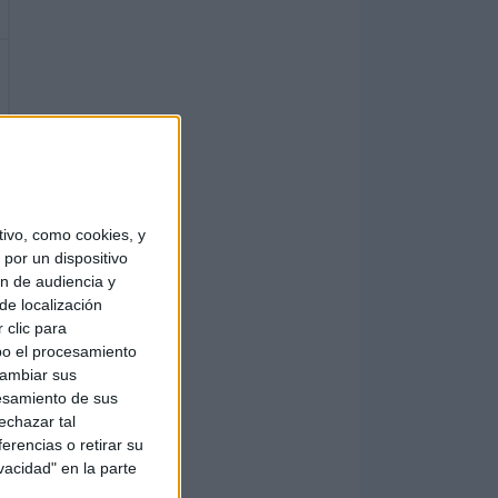
ivo, como cookies, y
por un dispositivo
ón de audiencia y
de localización
 clic para
bo el procesamiento
cambiar sus
esamiento de sus
echazar tal
erencias o retirar su
vacidad" en la parte