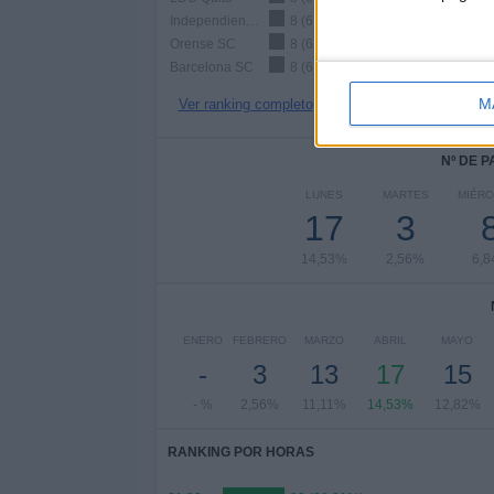
Independiente del Valle
8 (6,84%)
Orense SC
8 (6,84%)
Barcelona SC
8 (6,84%)
M
Ver ranking completo
Nº DE 
LUNES
MARTES
MIÉR
17
3
14,53%
2,56%
6,
ENERO
FEBRERO
MARZO
ABRIL
MAYO
-
3
13
17
15
- %
2,56%
11,11%
14,53%
12,82%
RANKING POR HORAS