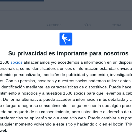
PARTIDOS
DÍAS
TOTAL
117
1605
9
CONSECUTIVOS
SIN PARTIDO
CANALES TV
DE PAGO
GRATUÍTO
Su privacidad es importante para nosotros
s 1538
socios
almacenamos y/o accedemos a información en un disposit
sonales, como identificadores únicos e información estándar enviada 
ntenido personalizado, medición de publicidad y contenido, investigaci
os.
Con su permiso, nosotros y nuestros socios podemos utilizar datos 
TOTAL
MÁXIMO
TOTAL
identificación mediante las características de dispositivos. Puede hacer
4
9
27
ntimiento a nosotros y a nuestros 1538 socios para que llevemos a ca
COMPETICIONES
VS El Nacional
RIVALES
. De forma alternativa, puede acceder a información más detallada y 
e otorgar o negar su consentimiento.
Tenga en cuenta que algún proc
de no requerir de su consentimiento, pero usted tiene el derecho de r
RANKING POR COMPETICIONES
referencias se aplicarán solo a este sitio web. Puede cambiar sus pref
alquier momento volviendo a este sitio y haciendo clic en el botón "Pri
Liga Pro Ecuador
99 (84,62%)
 web.
Liga Pro Serie B
12 (10,26%)