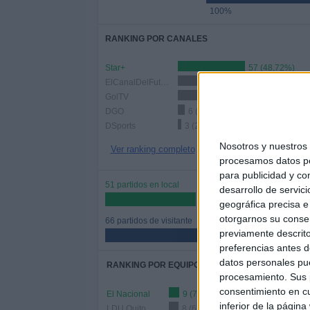
100%
RANKING POR CANALES
Star+
57 (48,72%)
ElCanalDelFutbol.com
53 (45,3%)
GolTV
21 (17,95%)
DGO
6 (5,13%)
DSports
3 (2,56%)
Nosotros y nuestro
Ver ranking completo
procesamos datos per
para publicidad y co
51 partidos en local
desarrollo de servici
43,59%
geográfica precisa e 
otorgarnos su conse
66 partidos de visitante
previamente descrito
56,41%
preferencias antes d
datos personales pue
RANKING POR EQUIPOS
procesamiento. Sus p
consentimiento en cu
El Nacional
9 (7,69%)
inferior de la página
LDU Quito
8 (6,84%)