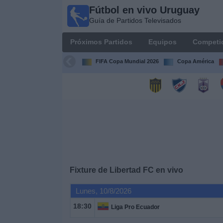
Fútbol en vivo Uruguay
Fútbol
Guía de Partidos Televisados
en vivo
Uruguay
Próximos Partidos
Equipos
Competi
Guía de
Partidos
FIFA Copa Mundial 2026
Copa América
Televisados
Próximos
Partidos
Equipos
Competiciones
Fixture de
Libertad FC
en vivo
Canales
Lunes, 10/8/2026
18:30
Liga Pro Ecuador
Otros
Deportes