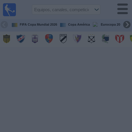
Fútbol
en vivo
Uruguay
FIFA Copa Mundial 2026
Copa América
Eurocopa 2028
Guía de
Partidos
Televisados
Próximos
Partidos
Equipos
Competiciones
Canales
Otros
Deportes