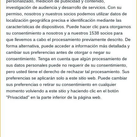
personalizado, medición de publicidad y contenido,
Potenza
investigación de audiencia y desarrollo de servicios.
Con su
OneFootball PPV
permiso, nosotros y nuestros socios podemos utilizar datos de
localización geográfica precisa e identificación mediante las
Sábado, 28/3/2026
características de dispositivos. Puede hacer clic para otorgarnos
su consentimiento a nosotros y a nuestros 1538 socios para
09:30
Serie C
que llevemos a cabo el procesamiento previamente descrito. De
forma alternativa, puede acceder a información más detallada y
Latina Calcio
cambiar sus preferencias antes de otorgar o negar su
Catania
consentimiento.
Tenga en cuenta que algún procesamiento de
OneFootball PPV
sus datos personales puede no requerir de su consentimiento,
pero usted tiene el derecho de rechazar tal procesamiento. Sus
preferencias se aplicarán solo a este sitio web. Puede cambiar
Miércoles, 18/3/2026
sus preferencias o retirar su consentimiento en cualquier
15:30
Coppa Italia Serie C
momento volviendo a este sitio y haciendo clic en el botón
"Privacidad" en la parte inferior de la página web.
Potenza
Latina Calcio
OneFootball PPV
DATOS ESTADÍSTICOS DEL EQUIPO LATINA CALCIO EN