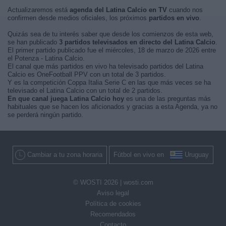
Actualizaremos está
agenda del Latina Calcio en TV
cuando nos
confirmen desde medios oficiales, los próximos
partidos en vivo
.
Quizás sea de tu interés saber que desde los comienzos de esta web,
se han publicado
3 partidos televisados en directo del Latina Calcio
.
El primer partido publicado fue el miércoles, 18 de marzo de 2026 entre
el Potenza - Latina Calcio.
El canal que más partidos en vivo ha televisado partidos del Latina
Calcio es OneFootball PPV con un total de 3 partidos.
Y es la competición Coppa Italia Serie C en las que más veces se ha
televisado el Latina Calcio con un total de 2 partidos.
En que canal juega Latina Calcio hoy
es una de las preguntas más
habituales que se hacen los aficionados y gracias a esta Agenda, ya no
se perderá ningún partido.
Cambiar a tu zona horaria
Fútbol en vivo en
Uruguay
© WOSTI 2026 |
wosti.com
Aviso legal
Política de cookies
Recomendados
Contacto