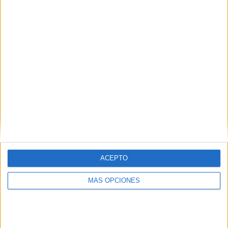
COMPETICIONES
VS Foggia
RIVALES
RANKING POR EQUIPOS
Foggia
5 (20,83%)
Monopoli
3 (12,5%)
Catania
2 (8,33%)
Renate
2 (8,33%)
Potenza
2 (8,33%)
Ver ranking completo
RANKING POR COMPETICIONES
ACEPTO
Serie C
15 (62,5%)
Coppa Italia Serie C
7 (29,17%)
MÁS OPCIONES
Serie B Italiana
2 (8,33%)
Ver ranking completo