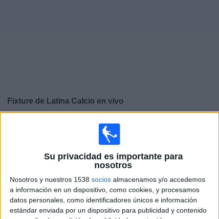
Noticias
Widget
Fixture de
Latina Calcio
en vivo
×
Latina Calcio:
En este momento no hay ningún partido
televisado. Puedes consultar el historial de partidos en
TV emitidos anteriormente.
Su privacidad es importante para
nosotros
Miércoles, 1/4/2026
Nosotros y nuestros 1538
socios
almacenamos y/o accedemos
a información en un dispositivo, como cookies, y procesamos
15:30
Coppa Italia Serie C
datos personales, como identificadores únicos e información
estándar enviada por un dispositivo para publicidad y contenido
Latina Calcio