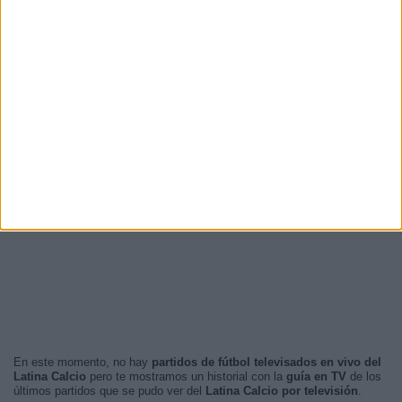
En este momento, no hay
partidos de fútbol televisados en vivo del
Latina Calcio
pero te mostramos un historial con la
guía en TV
de los
últimos partidos que se pudo ver del
Latina Calcio por televisión
.