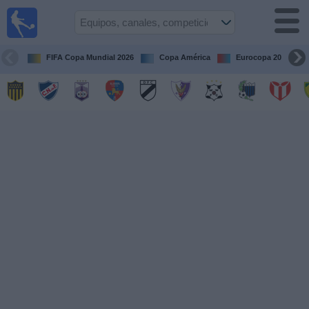
Fútbol
en vivo
Uruguay
FIFA Copa Mundial 2026
Copa América
Eurocopa 2028
Guía de
Partidos
Televisados
Próximos
Partidos
Equipos
Competiciones
Canales
Otros
Deportes