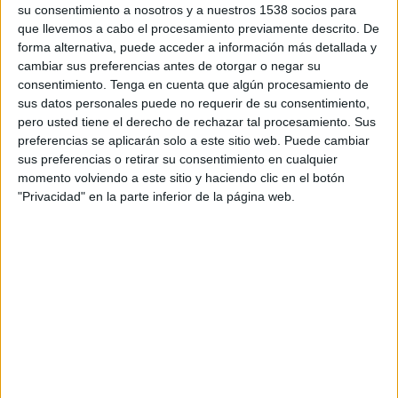
su consentimiento a nosotros y a nuestros 1538 socios para
TELEVISIÓN EN URUGUAY
que llevemos a cabo el procesamiento previamente descrito. De
forma alternativa, puede acceder a información más detallada y
A fecha de hoy
8/8/2026
y desde que esta web recoge los datos
cambiar sus preferencias antes de otorgar o negar su
estadísticos de cuándo y dónde se transmiten los partidos de
Fútbol
del
consentimiento.
Tenga en cuenta que algún procesamiento de
equipo
Modena
en
Uruguay
, que fue el
27/9/2014
, podemos dar los
sus datos personales puede no requerir de su consentimiento,
siguientes datos:
pero usted tiene el derecho de rechazar tal procesamiento. Sus
61
preferencias se aplicarán solo a este sitio web. Puede cambiar
sus preferencias o retirar su consentimiento en cualquier
momento volviendo a este sitio y haciendo clic en el botón
PARTIDOS TELEVISADOS
"Privacidad" en la parte inferior de la página web.
3 partidos en abierto
4,92%
58 partidos de pago
95,08%
ÚLTIMO PARTIDO EN ABIERTO
Modena - Imolese
9/4/2022 Serie C por OneFootball
RANKING POR CANALES