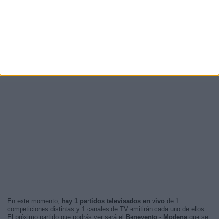
En este momento,
hay 1 partidos televisados en vivo
de 1
competiciones distintas y 1 canales de TV emitirán cada uno de ellos.
El próximo partido que podrás ver será el
Benevento - Modena
que se