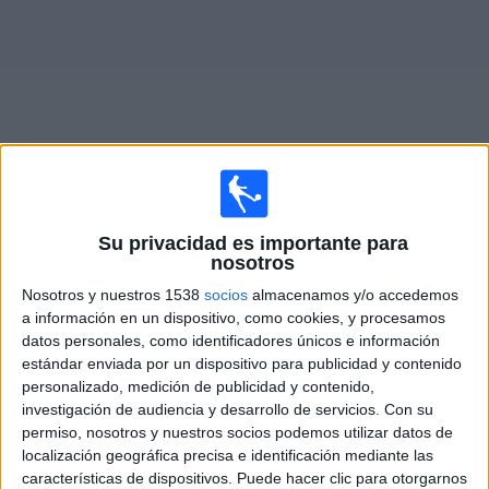
Noticias
Widget
Fixture de
Modena
en vivo
Su privacidad es importante para
nosotros
Sábado, 22/8/2026
Nosotros y nuestros 1538
socios
almacenamos y/o accedemos
16:00
Serie B Italiana
a información en un dispositivo, como cookies, y procesamos
datos personales, como identificadores únicos e información
Benevento
estándar enviada por un dispositivo para publicidad y contenido
Modena
personalizado, medición de publicidad y contenido,
investigación de audiencia y desarrollo de servicios.
Con su
OneFootball PPV
permiso, nosotros y nuestros socios podemos utilizar datos de
localización geográfica precisa e identificación mediante las
características de dispositivos. Puede hacer clic para otorgarnos
DATOS ESTADÍSTICOS DEL EQUIPO MODENA EN