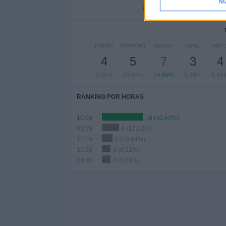
M
6,38%
6,38%
10,
ENERO
FEBRERO
MARZO
ABRIL
MAY
4
5
7
3
4
8,51%
10,64%
14,89%
6,38%
8,51
RANKING POR HORAS
10:00
19 (40,43%)
09:30
8 (17,02%)
12:15
5 (10,64%)
15:30
4 (8,51%)
14:30
4 (8,51%)