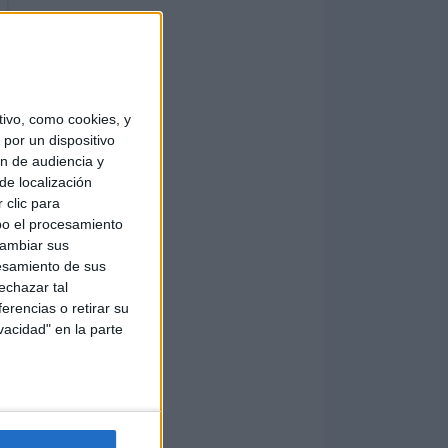
ivo, como cookies, y
por un dispositivo
ón de audiencia y
de localización
 clic para
bo el procesamiento
cambiar sus
esamiento de sus
echazar tal
erencias o retirar su
vacidad" en la parte