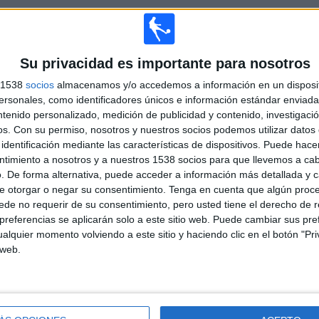
TOTAL
MÁXIMO
TOTAL
4
4
25
Su privacidad es importante para nosotros
COMPETICIONES
VS Padova
RIVALES
s 1538
socios
almacenamos y/o accedemos a información en un disposit
sonales, como identificadores únicos e información estándar enviada 
ntenido personalizado, medición de publicidad y contenido, investigaci
RANKING POR COMPETICIONES
os.
Con su permiso, nosotros y nuestros socios podemos utilizar datos 
identificación mediante las características de dispositivos. Puede hacer
Serie B Italiana
35 (74,47%)
ntimiento a nosotros y a nuestros 1538 socios para que llevemos a ca
Serie C
9 (19,15%)
. De forma alternativa, puede acceder a información más detallada y 
Coppa Italia Serie C
2 (4,26%)
e otorgar o negar su consentimiento.
Tenga en cuenta que algún proc
Coppa Italia
1 (2,13%)
de no requerir de su consentimiento, pero usted tiene el derecho de r
Ver ranking completo
referencias se aplicarán solo a este sitio web. Puede cambiar sus pref
alquier momento volviendo a este sitio y haciendo clic en el botón "Pri
 web.
PARTIDOS POR DÍA DE LA SEMANA
COLES
JUEVES
VIERNES
SÁBADO
DOMINGO
5
-
2
25
9