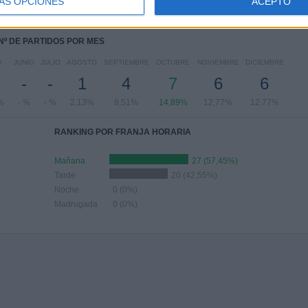
ÁS OPCIONES
ACEPTO
64%
- %
4,26%
53,19%
19,15%
Nº DE PARTIDOS POR MES
O
JUNIO
JULIO
AGOSTO
SEPTIEMBRE
OCTUBRE
NOVIEMBRE
DICIEMBRE
-
-
1
4
7
6
6
%
- %
- %
2,13%
8,51%
14,89%
12,77%
12,77%
RANKING POR FRANJA HORARIA
Mañana
27 (57,45%)
Tarde
20 (42,55%)
Noche
0 (0%)
Madrugada
0 (0%)