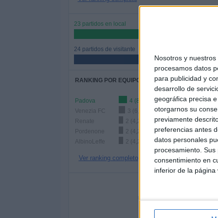
23 partidos en local
48,94%
24 partidos de visitante
Nosotros y nuestro
51,06%
procesamos datos per
para publicidad y co
RANKING POR EQUIPOS
desarrollo de servici
geográfica precisa e 
Padova
4 (8,51%)
otorgarnos su conse
Venezia FC
3 (6,38%)
previamente descrito
Renate
2 (4,26%)
preferencias antes d
Pordenone
2 (4,26%)
datos personales pue
AlbinoLeffe
2 (4,26%)
procesamiento. Sus p
Ver ranking completo
consentimiento en cu
inferior de la página
Nº DE 
LUNES
MARTES
MIÉR
3
3