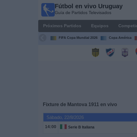
Fútbol en vivo Uruguay
Fútbol
Guía de Partidos Televisados
en vivo
Uruguay
Próximos Partidos
Equipos
Competi
Guía de
Partidos
FIFA Copa Mundial 2026
Copa América
Televisados
Próximos
Partidos
Equipos
Competiciones
Fixture de
Mantova 1911
en vivo
Canales
Sábado, 22/8/2026
14:00
Serie B Italiana
Otros
Deportes