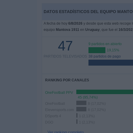
DATOS ESTADÍSTICOS DEL EQUIPO MANTOV
Noticias
A fecha de hoy
6/8/2026
y desde que esta web recoge lo
Widget
equipo
Mantova 1911
en
Uruguay
, que fue el
16/3/202
47
9 partidos en abierto
19,15%
PARTIDOS TELEVISADOS
38 partidos de pago
RANKING POR CANALES
OneFootball PPV
45 (95,74%)
OneFootball
8 (17,02%)
Elevensports.com
8 (17,02%)
DSports 4
1 (2,13%)
DGO
1 (2,13%)
Ver ranking completo