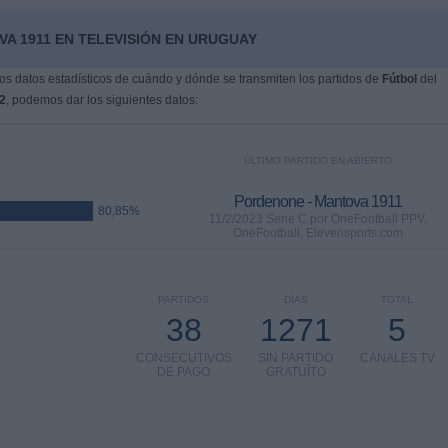
A 1911 EN TELEVISIÓN EN URUGUAY
s datos estadísticos de cuándo y dónde se transmiten los partidos de
Fútbol
del
2
, podemos dar los siguientes datos:
ÚLTIMO PARTIDO EN ABIERTO
Pordenone - Mantova 1911
80,85%
11/2/2023 Serie C por OneFootball PPV,
OneFootball, Elevensports.com
PARTIDOS
DÍAS
TOTAL
38
1271
5
CONSECUTIVOS
SIN PARTIDO
CANALES TV
DE PAGO
GRATUÍTO