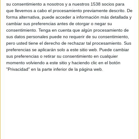
09:00
Regionalliga
su consentimiento a nosotros y a nuestros 1538 socios para
que llevemos a cabo el procesamiento previamente descrito. De
TSV Steinbach
forma alternativa, puede acceder a información más detallada y
cambiar sus preferencias antes de otorgar o negar su
VfR Aalen
consentimiento.
Tenga en cuenta que algún procesamiento de
OneFootball PPV
sus datos personales puede no requerir de su consentimiento,
pero usted tiene el derecho de rechazar tal procesamiento. Sus
preferencias se aplicarán solo a este sitio web. Puede cambiar
DATOS ESTADÍSTICOS DEL EQUIPO VFR AALEN EN
sus preferencias o retirar su consentimiento en cualquier
TELEVISIÓN EN URUGUAY
momento volviendo a este sitio y haciendo clic en el botón
"Privacidad" en la parte inferior de la página web.
A fecha de hoy
7/8/2026
y desde que esta web recoge los datos
estadísticos de cuándo y dónde se transmiten los partidos de
Fútbol
del
equipo
VfR Aalen
en
Uruguay
, que fue el
28/10/2022
, podemos dar los
siguientes datos:
48
PARTIDOS TELEVISADOS
2 partidos en abierto
4,17%