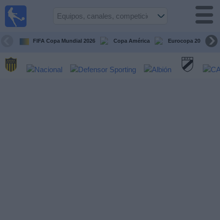
Fútbol
en vivo
Uruguay
FIFA Copa Mundial 2026
Copa América
Eurocopa 2028
Guía de
Partidos
Televisados
Próximos
Partidos
Equipos
Competiciones
Canales
Otros
Deportes