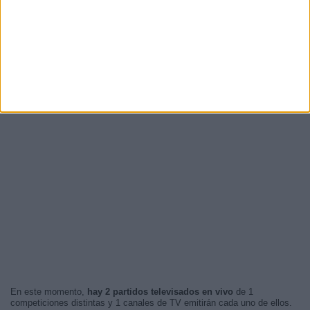
En este momento,
hay 2 partidos televisados en vivo
de 1
competiciones distintas y 1 canales de TV emitirán cada uno de ellos.