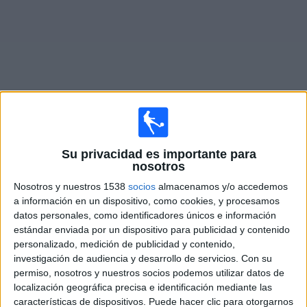
Noticias
Widget
Fixture de
VfR Aalen
en vivo
Su privacidad es importante para
nosotros
Mañana sábado, 8/8/2026
Nosotros y nuestros 1538
socios
almacenamos y/o accedemos
09:00
Regionalliga
a información en un dispositivo, como cookies, y procesamos
datos personales, como identificadores únicos e información
VfR Aalen
estándar enviada por un dispositivo para publicidad y contenido
Freiburg II
personalizado, medición de publicidad y contenido,
investigación de audiencia y desarrollo de servicios.
Con su
OneFootball PPV
permiso, nosotros y nuestros socios podemos utilizar datos de
localización geográfica precisa e identificación mediante las
Sábado, 15/8/2026
características de dispositivos. Puede hacer clic para otorgarnos