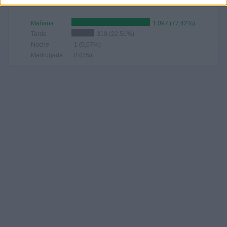
RANKING POR FRANJA HORARIA
Mañana
1.097 (77,42%)
Tarde
319 (22,51%)
Noche
1 (0,07%)
Madrugada
0 (0%)