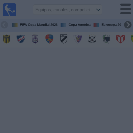
Fútbol
en vivo
Uruguay
FIFA Copa Mundial 2026
Copa América
Eurocopa 2028
Guía de
Partidos
Televisados
Próximos
Partidos
Equipos
Competiciones
Canales
Otros
Deportes