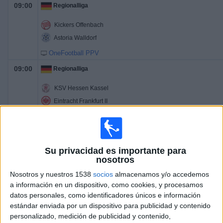
09:00
Regionalliga
Kickers Offenbach
Astoria Walldorf
OneFootball PPV
09:00
Regionalliga
KSV Hessen Kassel
Eintracht Frankfurt II
OneFootball PPV
09:00
Regionalliga
Su privacidad es importante para
FC Homburg
nosotros
Mainz 05 II
Nosotros y nuestros 1538
socios
almacenamos y/o accedemos
OneFootball PPV
a información en un dispositivo, como cookies, y procesamos
09:00
datos personales, como identificadores únicos e información
Regionalliga
estándar enviada por un dispositivo para publicidad y contenido
FSV Frankfurt
personalizado, medición de publicidad y contenido,