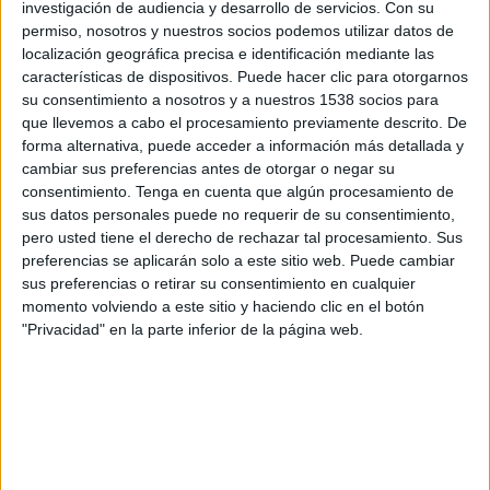
investigación de audiencia y desarrollo de servicios.
Con su
VfR Mannheim
permiso, nosotros y nuestros socios podemos utilizar datos de
OneFootball PPV
localización geográfica precisa e identificación mediante las
características de dispositivos. Puede hacer clic para otorgarnos
09:00
Regionalliga
su consentimiento a nosotros y a nuestros 1538 socios para
VfR Aalen
que llevemos a cabo el procesamiento previamente descrito. De
forma alternativa, puede acceder a información más detallada y
Freiburg II
cambiar sus preferencias antes de otorgar o negar su
OneFootball PPV
consentimiento.
Tenga en cuenta que algún procesamiento de
sus datos personales puede no requerir de su consentimiento,
09:00
Regionalliga
pero usted tiene el derecho de rechazar tal procesamiento. Sus
Eintracht Trier
preferencias se aplicarán solo a este sitio web. Puede cambiar
sus preferencias o retirar su consentimiento en cualquier
SG Barockstadt
momento volviendo a este sitio y haciendo clic en el botón
OneFootball PPV
"Privacidad" en la parte inferior de la página web.
09:00
Regionalliga
Sandhausen
TSV Steinbach
OneFootball PPV