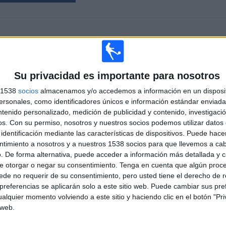
PARTIDOS
DÍAS
TOTAL
15
125
1
CONSECUTIVOS
SIN PARTIDO
CANALES TV
Su privacidad es importante para nosotros
DE PAGO
GRATUÍTO
s 1538
socios
almacenamos y/o accedemos a información en un disposit
sonales, como identificadores únicos e información estándar enviada 
TOTAL
MÁXIMO
TOTAL
ntenido personalizado, medición de publicidad y contenido, investigaci
1
2
11
os.
Con su permiso, nosotros y nuestros socios podemos utilizar datos 
identificación mediante las características de dispositivos. Puede hacer
COMPETICIONES
VS IFK
RIVALES
Mariehamn
ntimiento a nosotros y a nuestros 1538 socios para que llevemos a ca
. De forma alternativa, puede acceder a información más detallada y 
RANKING POR COMPETICIONES
e otorgar o negar su consentimiento.
Tenga en cuenta que algún proc
de no requerir de su consentimiento, pero usted tiene el derecho de r
Veikkausliiga
15 (100%)
referencias se aplicarán solo a este sitio web. Puede cambiar sus pref
alquier momento volviendo a este sitio y haciendo clic en el botón "Pri
Ver ranking completo
 web.