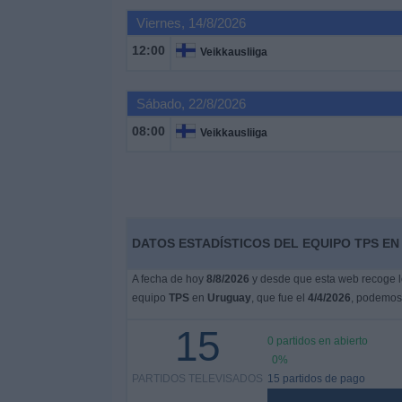
Viernes, 14/8/2026
Noticias
12:00
Veikkausliiga
Widget
Sábado, 22/8/2026
08:00
Veikkausliiga
DATOS ESTADÍSTICOS DEL EQUIPO TPS EN
A fecha de hoy
8/8/2026
y desde que esta web recoge lo
equipo
TPS
en
Uruguay
, que fue el
4/4/2026
, podemos 
15
0 partidos en abierto
0%
PARTIDOS TELEVISADOS
15 partidos de pago