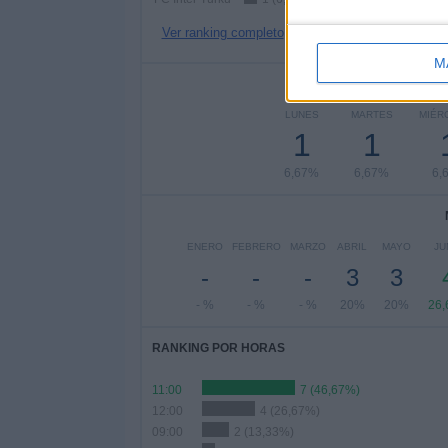
Ver ranking completo
M
Nº DE 
LUNES
MARTES
MIÉR
1
1
6,67%
6,67%
6,
ENERO
FEBRERO
MARZO
ABRIL
MAYO
JU
-
-
-
3
3
- %
- %
- %
20%
20%
26
RANKING POR HORAS
11:00
7 (46,67%)
12:00
4 (26,67%)
09:00
2 (13,33%)