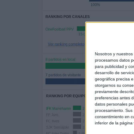
100%
RANKING POR CANALES
OneFootball PPV
15 (100%)
Ver ranking completo
Nosotros y nuestro
8 partidos en local
procesamos datos per
53,33%
para publicidad y co
desarrollo de servici
7 partidos de visitante
geográfica precisa e 
46,67%
otorgarnos su conse
previamente descrito
RANKING POR EQUIPOS
preferencias antes d
datos personales pue
IFK Mariehamn
2 (13,33%)
procesamiento. Sus p
FF Jaro
2 (13,33%)
consentimiento en cu
FC Ilves
2 (13,33%)
inferior de la página
SJK Seinäjoki
2 (13,33%)
FC Inter Turku
1 (6,67%)