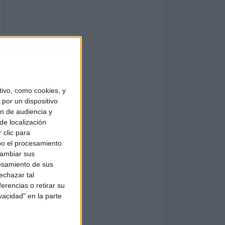
ivo, como cookies, y
por un dispositivo
ón de audiencia y
de localización
 clic para
bo el procesamiento
cambiar sus
esamiento de sus
echazar tal
erencias o retirar su
vacidad" en la parte