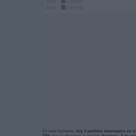
13:00
1 (6,67%)
08:00
1 (6,67%)
En este momento,
hay 4 partidos televisados en v
TPS
que se disputará el próximo
domingo, 9 de ago