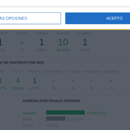
ÁS OPCIONES
ACEPTO
PARTIDOS POR DÍA DE LA SEMANA
COLES
JUEVES
VIERNES
SÁBADO
DOMINGO
1
-
1
10
1
67%
- %
6,67%
66,67%
6,67%
Nº DE PARTIDOS POR MES
NIO
JULIO
AGOSTO
SEPTIEMBRE
OCTUBRE
NOVIEMBRE
DICIEMBRE
4
4
1
-
-
-
-
,67%
26,67%
6,67%
- %
- %
- %
- %
RANKING POR FRANJA HORARIA
Mañana
10 (66,67%)
Tarde
5 (33,33%)
Noche
0 (0%)