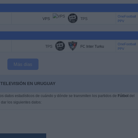
OneFootball
VPS
TPS
PPV
OneFootball
TPS
FC Inter Turku
PPV
Más días
 TELEVISIÓN EN URUGUAY
s datos estadísticos de cuándo y dónde se transmiten los partidos de
Fútbol
del
dar los siguientes datos: