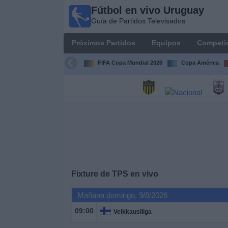
Fútbol en vivo Uruguay
Fútbol
Guía de Partidos Televisados
en vivo
Uruguay
Próximos Partidos
Equipos
Competi
Guía de
Partidos
FIFA Copa Mundial 2026
Copa América
Televisados
Próximos
Partidos
Equipos
Competiciones
Fixture de
TPS
en vivo
Canales
Mañana domingo, 9/8/2026
09:00
Veikkausliiga
Otros
Deportes