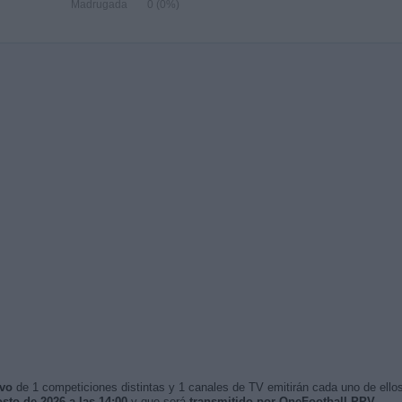
Madrugada
0 (0%)
ivo
de 1 competiciones distintas y 1 canales de TV emitirán cada uno de ellos
sto de 2026 a las 14:00
y que será
transmitido por OneFootball PPV
.