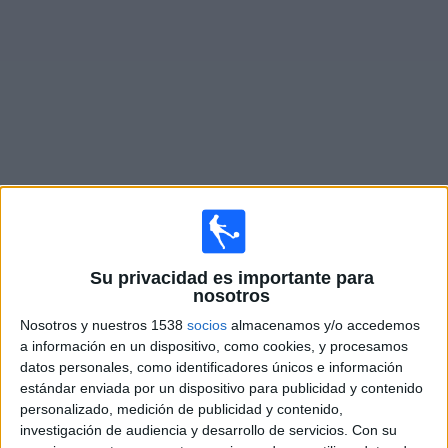
Noticias
Widget
Fixture de
Gnistan
en vivo
Lunes, 17/8/2026
Su privacidad es importante para
12:00
Veikkausliiga
nosotros
Nosotros y nuestros 1538
socios
almacenamos y/o accedemos
Gnistan
a información en un dispositivo, como cookies, y procesamos
FC Ilves
datos personales, como identificadores únicos e información
estándar enviada por un dispositivo para publicidad y contenido
personalizado, medición de publicidad y contenido,
OneFootball PPV
investigación de audiencia y desarrollo de servicios.
Con su