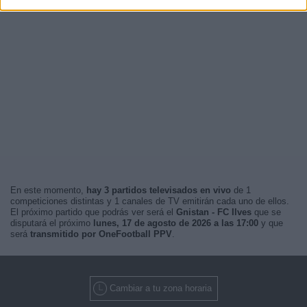
En este momento,
hay 3 partidos televisados en vivo
de 1
competiciones distintas y 1 canales de TV emitirán cada uno de ellos.
El próximo partido que podrás ver será el
Gnistan - FC Ilves
que se
disputará el próximo
lunes, 17 de agosto de 2026 a las 17:00
y que
será
transmitido por OneFootball PPV
.
Cambiar a tu zona horaria