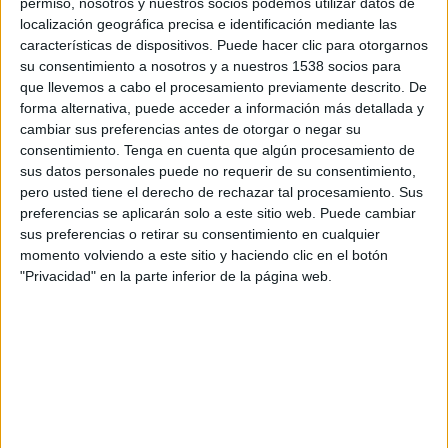
permiso, nosotros y nuestros socios podemos utilizar datos de
Domingo, 23/8/2026
localización geográfica precisa e identificación mediante las
características de dispositivos. Puede hacer clic para otorgarnos
09:00
Veikkausliiga
su consentimiento a nosotros y a nuestros 1538 socios para
que llevemos a cabo el procesamiento previamente descrito. De
HJK Helsinki
forma alternativa, puede acceder a información más detallada y
Gnistan
cambiar sus preferencias antes de otorgar o negar su
consentimiento.
Tenga en cuenta que algún procesamiento de
OneFootball PPV
sus datos personales puede no requerir de su consentimiento,
pero usted tiene el derecho de rechazar tal procesamiento. Sus
Lunes, 31/8/2026
preferencias se aplicarán solo a este sitio web. Puede cambiar
sus preferencias o retirar su consentimiento en cualquier
13:00
Veikkausliiga
momento volviendo a este sitio y haciendo clic en el botón
"Privacidad" en la parte inferior de la página web.
Gnistan
TPS
OneFootball PPV
DATOS ESTADÍSTICOS DEL EQUIPO GNISTAN EN
TELEVISIÓN EN URUGUAY