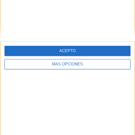
FC Inter Turku
9 (11,54%)
IFK Mariehamn
8 (10,26%)
SJK Seinäjoki
8 (10,26%)
FC Ilves
7 (8,97%)
AC Oulu
7 (8,97%)
Ver ranking completo
ACEPTO
RANKING POR COMPETICIONES
MÁS OPCIONES
Veikkausliiga
78 (100%)
Ver ranking completo
Nº DE PARTIDOS POR DÍA DE LA SEMANA
LUNES
MARTES
MIÉRCOLES
JUEVES
VIERNES
7
5
8
1
7
8,97%
6,41%
10,26%
1,28%
8,97%