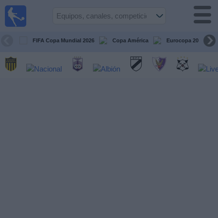
Fútbol
en vivo
Uruguay
FIFA Copa Mundial 2026
Copa América
Eurocopa 2028
Guía de
Partidos
Televisados
Próximos
Partidos
Equipos
Competiciones
Canales
Otros
Deportes