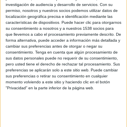
FK Zhenys
investigación de audiencia y desarrollo de servicios.
Con su
OneFootball
permiso, nosotros y nuestros socios podemos utilizar datos de
localización geográfica precisa e identificación mediante las
características de dispositivos. Puede hacer clic para otorgarnos
Domingo, 10/11/2024
su consentimiento a nosotros y a nuestros 1538 socios para
05:00
Premier League Kazajistán
que llevemos a cabo el procesamiento previamente descrito. De
forma alternativa, puede acceder a información más detallada y
FK Zhenys
cambiar sus preferencias antes de otorgar o negar su
FC Kyzylzhar
consentimiento.
Tenga en cuenta que algún procesamiento de
sus datos personales puede no requerir de su consentimiento,
OneFootball
pero usted tiene el derecho de rechazar tal procesamiento. Sus
preferencias se aplicarán solo a este sitio web. Puede cambiar
Domingo, 3/11/2024
sus preferencias o retirar su consentimiento en cualquier
momento volviendo a este sitio y haciendo clic en el botón
07:00
Premier League Kazajistán
"Privacidad" en la parte inferior de la página web.
FC Turan
FK Zhenys
OneFootball
Más días