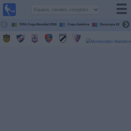
Fútbol
en vivo
Uruguay
FIFA Copa Mundial 2026
Copa América
Eurocopa 2028
Guía de
Partidos
Televisados
Próximos
Partidos
Equipos
Competiciones
Canales
Otros
Deportes