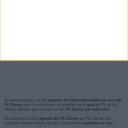
En este momento, no hay
partidos de fútbol televisados en vivo del
FK Zhenys
pero te mostramos un historial con la
guía en TV
de los
últimos partidos que se pudo ver del
FK Zhenys por televisión
.
Actualizaremos está
agenda del FK Zhenys en TV
cuando nos
confirmen desde medios oficiales, los próximos
partidos en vivo
.