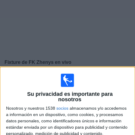
Noticias
Widget
Fixture de
FK Zhenys
en vivo
×
FK Zhenys:
En este momento no hay ningún partido
televisado. Puedes consultar el historial de partidos en
TV emitidos anteriormente.
Su privacidad es importante para
nosotros
Domingo, 30/3/2025
Nosotros y nuestros 1538
socios
almacenamos y/o accedemos
a información en un dispositivo, como cookies, y procesamos
08:00
Premier League Kazajistán
datos personales, como identificadores únicos e información
estándar enviada por un dispositivo para publicidad y contenido
Ulytau FC
personalizado, medición de publicidad y contenido,