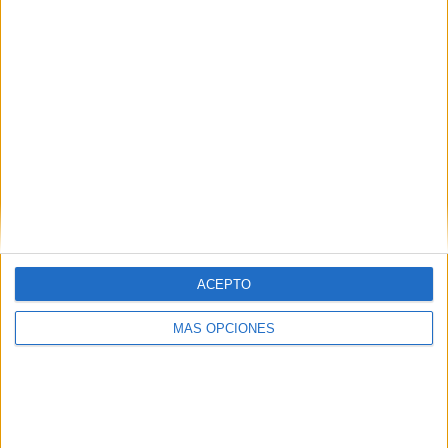
RANKING POR EQUIPOS
Aktobe
2 (8,33%)
FC Kyzylzhar
2 (8,33%)
FC Tobol
2 (8,33%)
Kaisar Kyzylorda
2 (8,33%)
FC Zhetysu Taldykorgan
2 (8,33%)
Ver ranking completo
RANKING POR COMPETICIONES
Premier League Kazajistán
23 (95,83%)
ACEPTO
Copa de Kazajistán
1 (4,17%)
MÁS OPCIONES
Ver ranking completo
Nº DE PARTIDOS POR DÍA DE LA SEMANA
LUNES
MARTES
MIÉRCOLES
JUEVES
VIERNES