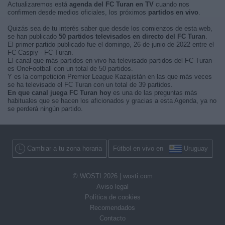
Actualizaremos está
agenda del FC Turan en TV
cuando nos
confirmen desde medios oficiales, los próximos
partidos en vivo
.
Quizás sea de tu interés saber que desde los comienzos de esta web,
se han publicado
50 partidos televisados en directo del FC Turan
.
El primer partido publicado fue el domingo, 26 de junio de 2022 entre el
FC Caspiy - FC Turan.
El canal que más partidos en vivo ha televisado partidos del FC Turan
es OneFootball con un total de 50 partidos.
Y es la competición Premier League Kazajistán en las que más veces
se ha televisado el FC Turan con un total de 39 partidos.
En que canal juega FC Turan hoy
es una de las preguntas más
habituales que se hacen los aficionados y gracias a esta Agenda, ya no
se perderá ningún partido.
Cambiar a tu zona horaria
Fútbol en vivo en
Uruguay
© WOSTI 2026 |
wosti.com
Aviso legal
Política de cookies
Recomendados
Contacto