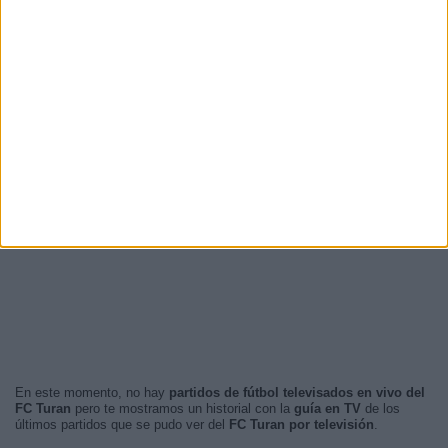
En este momento, no hay
partidos de fútbol televisados en vivo del
FC Turan
pero te mostramos un historial con la
guía en TV
de los
últimos partidos que se pudo ver del
FC Turan por televisión
.