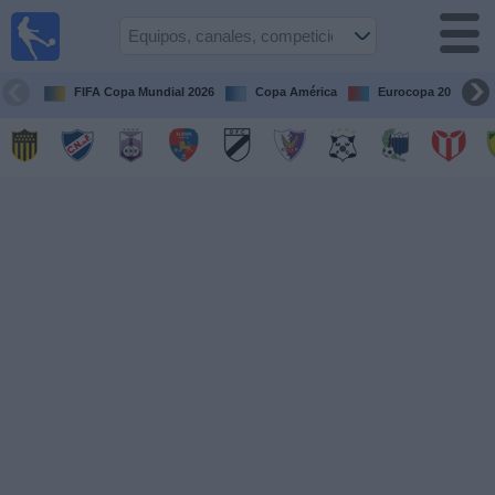
Fútbol
en vivo
Uruguay
FIFA Copa Mundial 2026
Copa América
Eurocopa 2028
Guía de
Partidos
Televisados
Próximos
Partidos
Equipos
Competiciones
Canales
Otros
Deportes