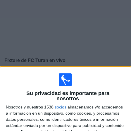
Noticias
Widget
Fixture de
FC Turan
en vivo
×
FC Turan:
En este momento no hay ningún partido
televisado. Puedes consultar el historial de partidos en
TV emitidos anteriormente.
Su privacidad es importante para
nosotros
Sábado, 29/3/2025
Nosotros y nuestros 1538
socios
almacenamos y/o accedemos
a información en un dispositivo, como cookies, y procesamos
07:00
Premier League Kazajistán
datos personales, como identificadores únicos e información
estándar enviada por un dispositivo para publicidad y contenido
FC Turan