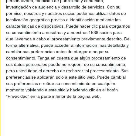
personalizado, medición de publicidad y contenido,
FC Kairat
investigación de audiencia y desarrollo de servicios.
Con su
OneFootball
permiso, nosotros y nuestros socios podemos utilizar datos de
localización geográfica precisa e identificación mediante las
Domingo, 10/11/2024
características de dispositivos. Puede hacer clic para otorgarnos
su consentimiento a nosotros y a nuestros 1538 socios para
05:00
Premier League Kazajistán
que llevemos a cabo el procesamiento previamente descrito. De
forma alternativa, puede acceder a información más detallada y
Aktobe
cambiar sus preferencias antes de otorgar o negar su
FC Turan
consentimiento.
Tenga en cuenta que algún procesamiento de
OneFootball
sus datos personales puede no requerir de su consentimiento,
pero usted tiene el derecho de rechazar tal procesamiento. Sus
preferencias se aplicarán solo a este sitio web. Puede cambiar
Domingo, 3/11/2024
sus preferencias o retirar su consentimiento en cualquier
07:00
Premier League Kazajistán
momento volviendo a este sitio y haciendo clic en el botón
"Privacidad" en la parte inferior de la página web.
FC Turan
FK Zhenys
OneFootball
Más días