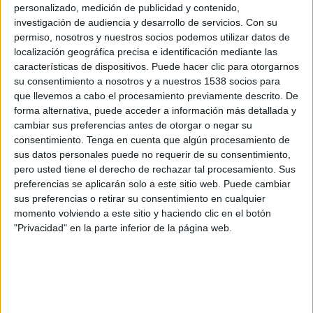
Coritiba
personalizado, medición de publicidad y contenido,
investigación de audiencia y desarrollo de servicios.
Con su
RecordTV
permiso, nosotros y nuestros socios podemos utilizar datos de
localización geográfica precisa e identificación mediante las
Miércoles, 26/2/2025
características de dispositivos. Puede hacer clic para otorgarnos
su consentimiento a nosotros y a nuestros 1538 socios para
18:00
Copa do Brasil
que llevemos a cabo el procesamiento previamente descrito. De
Estádio Olímpico Regional Arnaldo Busatto, Cascavel, Paraná
forma alternativa, puede acceder a información más detallada y
FC Cascavel
cambiar sus preferencias antes de otorgar o negar su
consentimiento.
Tenga en cuenta que algún procesamiento de
América MG
sus datos personales puede no requerir de su consentimiento,
SporTV
pero usted tiene el derecho de rechazar tal procesamiento. Sus
preferencias se aplicarán solo a este sitio web. Puede cambiar
Sábado, 15/2/2025
sus preferencias o retirar su consentimiento en cualquier
momento volviendo a este sitio y haciendo clic en el botón
15:00
Campeonato Paranaense
"Privacidad" en la parte inferior de la página web.
FC Cascavel
Rio Branco SC
Fanatiz (Míralo en vivo)