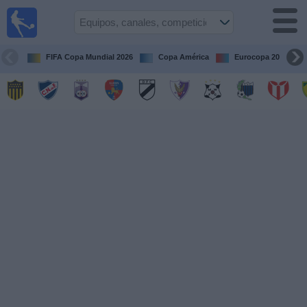
Fútbol
en vivo
Uruguay
FIFA Copa Mundial 2026
Copa América
Eurocopa 2028
Guía de
Partidos
Televisados
Próximos
Partidos
Equipos
Competiciones
Canales
Otros
Deportes