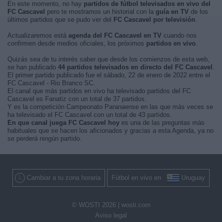
En este momento, no hay
partidos de fútbol televisados en vivo del
FC Cascavel
pero te mostramos un historial con la
guía en TV
de los
últimos partidos que se pudo ver del
FC Cascavel por televisión
.
Actualizaremos está
agenda del FC Cascavel en TV
cuando nos
confirmen desde medios oficiales, los próximos
partidos en vivo
.
Quizás sea de tu interés saber que desde los comienzos de esta web,
se han publicado
44 partidos televisados en directo del FC Cascavel
.
El primer partido publicado fue el sábado, 22 de enero de 2022 entre el
FC Cascavel - Rio Branco SC.
El canal que más partidos en vivo ha televisado partidos del FC
Cascavel es Fanatiz con un total de 37 partidos.
Y es la competición Campeonato Paranaense en las que más veces se
ha televisado el FC Cascavel con un total de 43 partidos.
En que canal juega FC Cascavel hoy
es una de las preguntas más
habituales que se hacen los aficionados y gracias a esta Agenda, ya no
se perderá ningún partido.
Cambiar a tu zona horaria
Fútbol en vivo en
Uruguay
© WOSTI 2026 |
wosti.com
Aviso legal