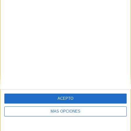
47,73%
TOTAL
MÁXIMO
TOTAL
2
6
16
COMPETICIONES
VS Coritiba
RIVALES
RANKING POR EQUIPOS
Coritiba
6 (13,64%)
Maringá
6 (13,64%)
Operário PR
4 (9,09%)
Londrina
4 (9,09%)
At. Paranaense
4 (9,09%)
Ver ranking completo
ACEPTO
RANKING POR COMPETICIONES
MÁS OPCIONES
Campeonato Paranaense
43 (97,73%)
Copa do Brasil
1 (2,27%)
Ver ranking completo