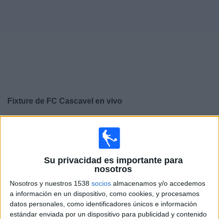
Noticias
Widget
Fixture de
FC Cascavel
en vivo
×
FC Cascavel:
En este momento no hay ningún partido
televisado. Puedes consultar el historial de partidos en
TV emitidos anteriormente.
Su privacidad es importante para
nosotros
Sábado, 24/1/2026
Nosotros y nuestros 1538
socios
almacenamos y/o accedemos
15:00
Campeonato Paranaense
a información en un dispositivo, como cookies, y procesamos
datos personales, como identificadores únicos e información
FC Cascavel
estándar enviada por un dispositivo para publicidad y contenido