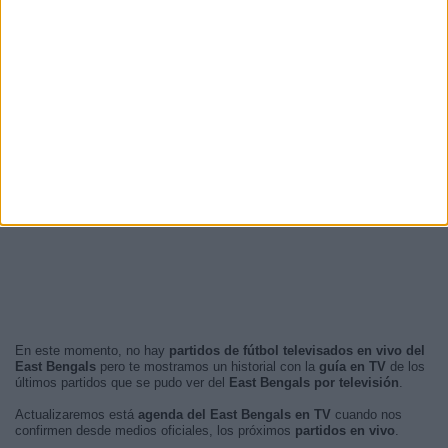
En este momento, no hay
partidos de fútbol televisados en vivo del
East Bengals
pero te mostramos un historial con la
guía en TV
de los
últimos partidos que se pudo ver del
East Bengals por televisión
.
Actualizaremos está
agenda del East Bengals en TV
cuando nos
confirmen desde medios oficiales, los próximos
partidos en vivo
.