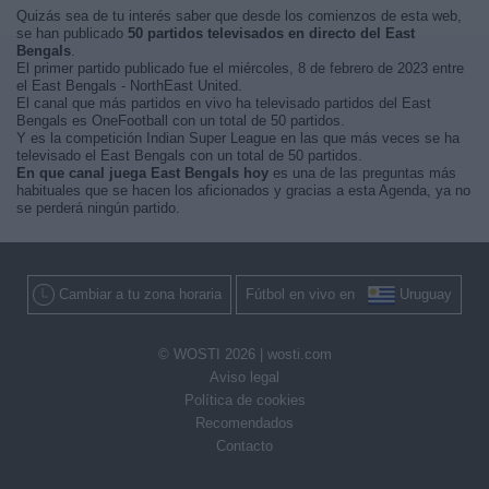
Quizás sea de tu interés saber que desde los comienzos de esta web,
se han publicado
50 partidos televisados en directo del East
Bengals
.
El primer partido publicado fue el miércoles, 8 de febrero de 2023 entre
el East Bengals - NorthEast United.
El canal que más partidos en vivo ha televisado partidos del East
Bengals es OneFootball con un total de 50 partidos.
Y es la competición Indian Super League en las que más veces se ha
televisado el East Bengals con un total de 50 partidos.
En que canal juega East Bengals hoy
es una de las preguntas más
habituales que se hacen los aficionados y gracias a esta Agenda, ya no
se perderá ningún partido.
Cambiar a tu zona horaria
Fútbol en vivo en
Uruguay
© WOSTI 2026 |
wosti.com
Aviso legal
Política de cookies
Recomendados
Contacto