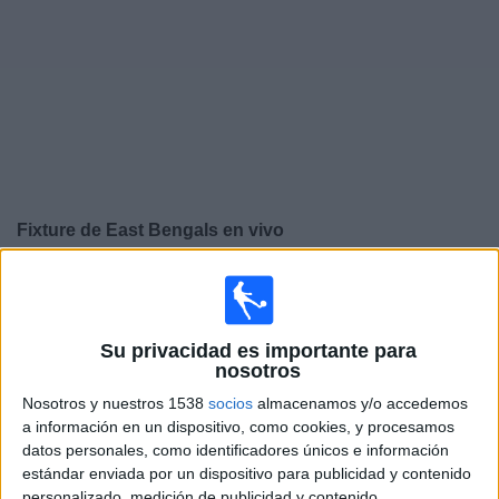
Noticias
Widget
Fixture de
East Bengals
en vivo
×
East Bengals:
En este momento no hay ningún partido
televisado. Puedes consultar el historial de partidos en
TV emitidos anteriormente.
Su privacidad es importante para
nosotros
Sábado, 8/3/2025
Nosotros y nuestros 1538
socios
almacenamos y/o accedemos
a información en un dispositivo, como cookies, y procesamos
07:30
Indian Super League
datos personales, como identificadores únicos e información
estándar enviada por un dispositivo para publicidad y contenido
NorthEast United
personalizado, medición de publicidad y contenido,