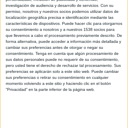
East Bengals
investigación de audiencia y desarrollo de servicios.
Con su
OneFootball
OneFootball PPV
permiso, nosotros y nuestros socios podemos utilizar datos de
localización geográfica precisa e identificación mediante las
características de dispositivos. Puede hacer clic para otorgarnos
Domingo, 2/3/2025
su consentimiento a nosotros y a nuestros 1538 socios para
10:00
Indian Super League
que llevemos a cabo el procesamiento previamente descrito. De
forma alternativa, puede acceder a información más detallada y
East Bengals
cambiar sus preferencias antes de otorgar o negar su
Bengaluru
consentimiento.
Tenga en cuenta que algún procesamiento de
sus datos personales puede no requerir de su consentimiento,
OneFootball
OneFootball PPV
pero usted tiene el derecho de rechazar tal procesamiento. Sus
preferencias se aplicarán solo a este sitio web. Puede cambiar
Miércoles, 26/2/2025
sus preferencias o retirar su consentimiento en cualquier
10:00
momento volviendo a este sitio y haciendo clic en el botón
Indian Super League
"Privacidad" en la parte inferior de la página web.
East Bengals
Hyderabad FC
OneFootball
OneFootball PPV
Más días