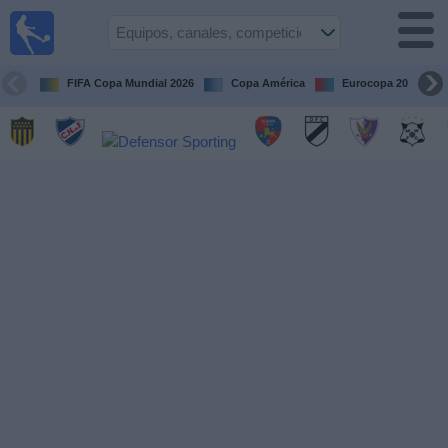
Fútbol
en vivo
Uruguay
FIFA Copa Mundial 2026
Copa América
Eurocopa 2028
Guía de
Partidos
Televisados
Próximos
Partidos
Equipos
Competiciones
Canales
Otros
Deportes