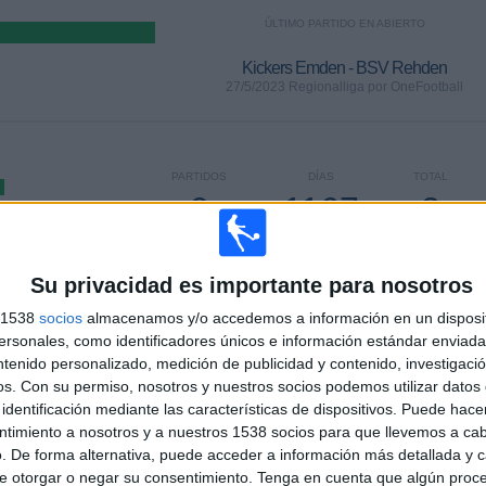
ÚLTIMO PARTIDO EN ABIERTO
Kickers Emden - BSV Rehden
27/5/2023 Regionalliga por OneFootball
PARTIDOS
DÍAS
TOTAL
0
1167
2
CONSECUTIVOS
SIN PARTIDO
CANALES TV
DE PAGO
GRATUÍTO
Su privacidad es importante para nosotros
s 1538
socios
almacenamos y/o accedemos a información en un disposit
TOTAL
MÁXIMO
TOTAL
sonales, como identificadores únicos e información estándar enviada 
2
4
23
ntenido personalizado, medición de publicidad y contenido, investigaci
os.
Con su permiso, nosotros y nuestros socios podemos utilizar datos 
COMPETICIONES
VS VFV 06
RIVALES
identificación mediante las características de dispositivos. Puede hacer
Hildesheim
ntimiento a nosotros y a nuestros 1538 socios para que llevemos a ca
. De forma alternativa, puede acceder a información más detallada y 
RANKING POR COMPETICIONES
e otorgar o negar su consentimiento.
Tenga en cuenta que algún proc