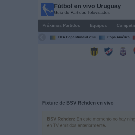
Fútbol en vivo Uruguay
Fútbol
Guía de Partidos Televisados
en vivo
Uruguay
Próximos Partidos
Equipos
Competi
Guía de
Partidos
FIFA Copa Mundial 2026
Copa América
Televisados
Próximos
Partidos
Equipos
Competiciones
Fixture de
BSV Rehden
en vivo
Canales
BSV Rehden:
En este momento no hay ningún 
en TV emitidos anteriormente.
Otros
Deportes