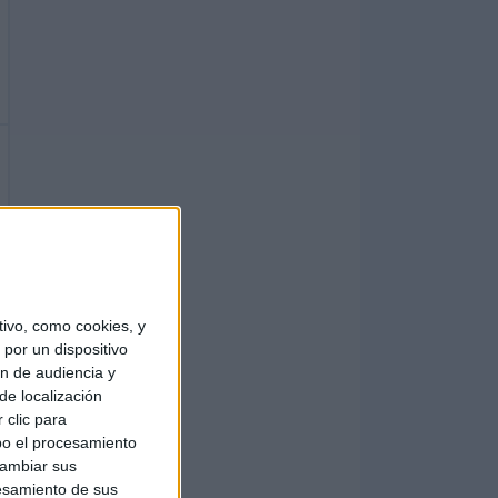
ivo, como cookies, y
por un dispositivo
ón de audiencia y
de localización
 clic para
bo el procesamiento
cambiar sus
esamiento de sus