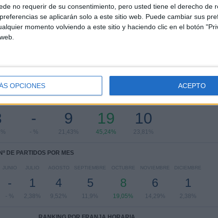
de no requerir de su consentimiento, pero usted tiene el derecho de r
Regionalliga
41 (97,62%)
referencias se aplicarán solo a este sitio web. Puede cambiar sus pref
Copa de Alemania
1 (2,38%)
alquier momento volviendo a este sitio y haciendo clic en el botón "Pri
Ver ranking completo
 web.
ÁS OPCIONES
ACEPTO
PARTIDOS POR DÍA DE LA SEMANA
OLES
JUEVES
VIERNES
SÁBADO
DOMINGO
3
-
9
19
10
4%
- %
21,43%
45,24%
23,81%
Nº DE PARTIDOS POR MES
JUNIO
JULIO
AGOSTO
SEPTIEMBRE
OCTUBRE
NOVIEMBRE
DICIEMBRE
-
1
4
5
8
6
1
- %
2,38%
9,52%
11,9%
19,05%
14,29%
2,38%
RANKING POR FRANJA HORARIA