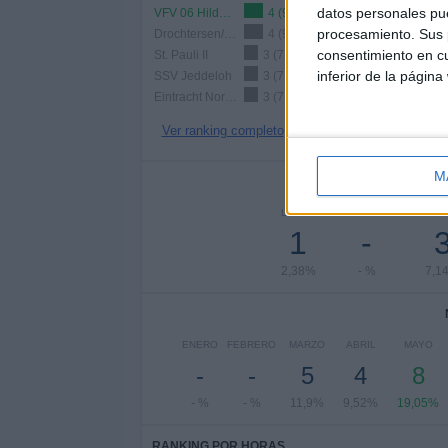
datos personales pue
VFV 06 Hildesheim
4 (9,52%)
procesamiento. Sus p
Drochtersen/Assel
4 (9,52%)
consentimiento en cu
St. Pauli II
3 (7,14%)
inferior de la página
SSV Jeddeloh
3 (7,14%)
Eintracht Norderstedt
3 (7,14%)
Ver ranking completo
M
Nº DE 
LUNES
MARTES
MIÉRC
1
-
2,38%
- %
7,1
ENERO
FEBRERO
MARZO
ABRIL
MAYO
-
-
5
4
8
- %
- %
11,9%
9,52%
19,05%
RANKING POR HORAS