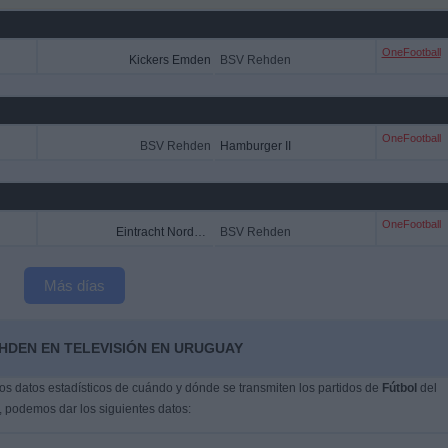
OneFootball
Kickers Emden
BSV Rehden
OneFootball
BSV Rehden
Hamburger II
OneFootball
Eintracht Norderstedt
BSV Rehden
Más días
HDEN EN TELEVISIÓN EN URUGUAY
s datos estadísticos de cuándo y dónde se transmiten los partidos de
Fútbol
del
, podemos dar los siguientes datos: