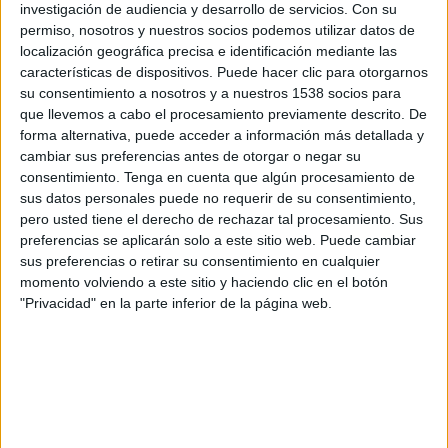
Ferencvaros
investigación de audiencia y desarrollo de servicios.
Con su
PFC Ludogorets
permiso, nosotros y nuestros socios podemos utilizar datos de
localización geográfica precisa e identificación mediante las
ESPN 3
características de dispositivos. Puede hacer clic para otorgarnos
su consentimiento a nosotros y a nuestros 1538 socios para
Jueves, 19/2/2026
que llevemos a cabo el procesamiento previamente descrito. De
forma alternativa, puede acceder a información más detallada y
16:00
Europa League
cambiar sus preferencias antes de otorgar o negar su
Playoffs
consentimiento.
Tenga en cuenta que algún procesamiento de
sus datos personales puede no requerir de su consentimiento,
PFC Ludogorets
pero usted tiene el derecho de rechazar tal procesamiento. Sus
Ferencvaros
preferencias se aplicarán solo a este sitio web. Puede cambiar
ESPN 4
sus preferencias o retirar su consentimiento en cualquier
momento volviendo a este sitio y haciendo clic en el botón
"Privacidad" en la parte inferior de la página web.
DATOS ESTADÍSTICOS DEL EQUIPO PFC LUDOGORETS EN
TELEVISIÓN EN URUGUAY
A fecha de hoy
9/8/2026
y desde que esta web recoge los datos
estadísticos de cuándo y dónde se transmiten los partidos de
Fútbol
del
equipo
PFC Ludogorets
en
Uruguay
, que fue el
19/8/2014
, podemos dar
los siguientes datos: