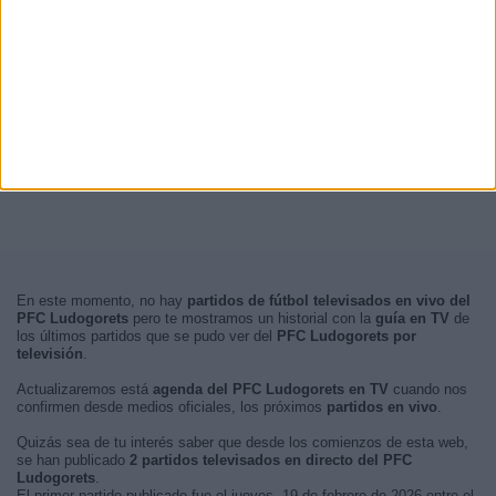
En este momento, no hay
partidos de fútbol televisados en vivo del
PFC Ludogorets
pero te mostramos un historial con la
guía en TV
de
los últimos partidos que se pudo ver del
PFC Ludogorets por
televisión
.
Actualizaremos está
agenda del PFC Ludogorets en TV
cuando nos
confirmen desde medios oficiales, los próximos
partidos en vivo
.
Quizás sea de tu interés saber que desde los comienzos de esta web,
se han publicado
2 partidos televisados en directo del PFC
Ludogorets
.
El primer partido publicado fue el jueves, 19 de febrero de 2026 entre el