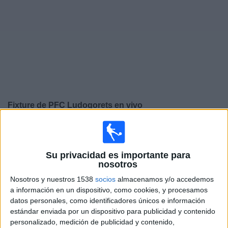
Noticias
Widget
Fixture de
PFC Ludogorets
en vivo
×
PFC Ludogorets:
En este momento no hay ningún
partido televisado. Puedes consultar el historial de
partidos en TV emitidos anteriormente.
Su privacidad es importante para
nosotros
Nosotros y nuestros 1538
socios
almacenamos y/o accedemos
Jueves, 26/2/2026
a información en un dispositivo, como cookies, y procesamos
13:45
Europa League
datos personales, como identificadores únicos e información
Playoffs
estándar enviada por un dispositivo para publicidad y contenido
personalizado, medición de publicidad y contenido,