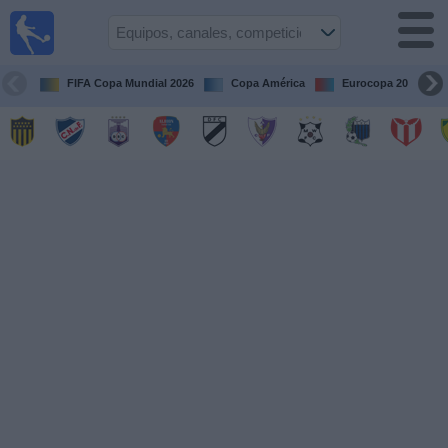
Fútbol
en vivo
Uruguay
FIFA Copa Mundial 2026
Copa América
Eurocopa 2028
Guía de
Partidos
Televisados
Próximos
Partidos
Equipos
Competiciones
Canales
Otros
Deportes