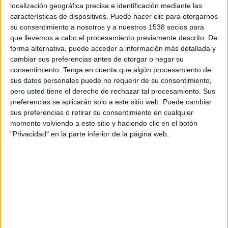
23:00
localización geográfica precisa e identificación mediante las
MLS Next Pro
características de dispositivos. Puede hacer clic para otorgarnos
Ventura County
su consentimiento a nosotros y a nuestros 1538 socios para
que llevemos a cabo el procesamiento previamente descrito. De
Portland Timbers 2
forma alternativa, puede acceder a información más detallada y
OneFootball
cambiar sus preferencias antes de otorgar o negar su
consentimiento.
Tenga en cuenta que algún procesamiento de
Sábado, 5/9/2026
sus datos personales puede no requerir de su consentimiento,
pero usted tiene el derecho de rechazar tal procesamiento. Sus
23:00
MLS Next Pro
preferencias se aplicarán solo a este sitio web. Puede cambiar
sus preferencias o retirar su consentimiento en cualquier
Los Angeles FC 2
momento volviendo a este sitio y haciendo clic en el botón
Ventura County
"Privacidad" en la parte inferior de la página web.
OneFootball
Más días
DATOS ESTADÍSTICOS DEL EQUIPO VENTURA COUNTY EN
TELEVISIÓN EN URUGUAY