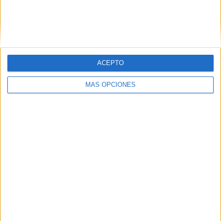
Tacoma Defiance
2 (11,11%)
Los Angeles FC 2
2 (11,11%)
Vancouver Whitecaps 2
2 (11,11%)
Real Monarchs
2 (11,11%)
Ver ranking completo
ACEPTO
RANKING POR COMPETICIONES
MÁS OPCIONES
MLS Next Pro
18 (100%)
Ver ranking completo
Nº DE PARTIDOS POR DÍA DE LA SEMANA
LUNES
MARTES
MIÉRCOLES
JUEVES
VIERNES
1
1
1
-
3
5,56%
5,56%
5,56%
- %
16,67%
SÁBADO
DOMINGO