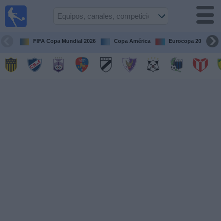
Fútbol
en vivo
Uruguay
FIFA Copa Mundial 2026
Copa América
Eurocopa 2028
Guía de
Partidos
Televisados
Próximos
Partidos
Equipos
Competiciones
Canales
Otros
Deportes