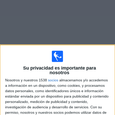
Noticias
Widget
Fixture de
Ventura County
en vivo
Viernes, 14/8/2026
Su privacidad es importante para
20:00
nosotros
MLS Next Pro
Nosotros y nuestros 1538
socios
almacenamos y/o accedemos
Houston Dynamo 2
a información en un dispositivo, como cookies, y procesamos
Ventura County
datos personales, como identificadores únicos e información
estándar enviada por un dispositivo para publicidad y contenido
OneFootball
personalizado, medición de publicidad y contenido,
investigación de audiencia y desarrollo de servicios.
Con su
Domingo, 23/8/2026
permiso, nosotros y nuestros socios podemos utilizar datos de