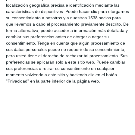
20:00
MLS Next Pro
localización geográfica precisa e identificación mediante las
características de dispositivos. Puede hacer clic para otorgarnos
Houston Dynamo 2
su consentimiento a nosotros y a nuestros 1538 socios para
Ventura County
que llevemos a cabo el procesamiento previamente descrito. De
forma alternativa, puede acceder a información más detallada y
OneFootball
cambiar sus preferencias antes de otorgar o negar su
consentimiento.
Tenga en cuenta que algún procesamiento de
Miércoles, 19/8/2026
sus datos personales puede no requerir de su consentimiento,
pero usted tiene el derecho de rechazar tal procesamiento. Sus
20:00
MLS Next Pro
preferencias se aplicarán solo a este sitio web. Puede cambiar
sus preferencias o retirar su consentimiento en cualquier
Houston Dynamo 2
momento volviendo a este sitio y haciendo clic en el botón
The Town FC
"Privacidad" en la parte inferior de la página web.
OneFootball
Más días
DATOS ESTADÍSTICOS DEL EQUIPO HOUSTON DYNAMO 2
EN TELEVISIÓN EN URUGUAY