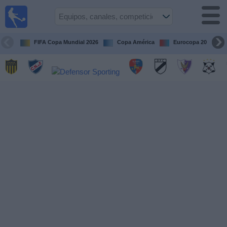
Fútbol
en vivo
Uruguay
FIFA Copa Mundial 2026
Copa América
Eurocopa 2028
Guía de
Partidos
Televisados
Próximos
Partidos
Equipos
Competiciones
Canales
Otros
Deportes