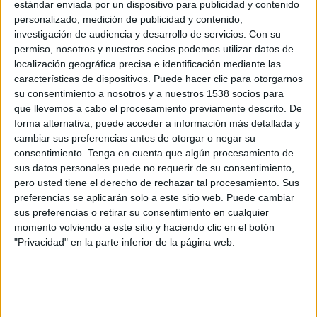
estándar enviada por un dispositivo para publicidad y contenido
Internacional
personalizado, medición de publicidad y contenido,
Fanatiz (Míralo en vivo)
Flow
investigación de audiencia y desarrollo de servicios.
Con su
permiso, nosotros y nuestros socios podemos utilizar datos de
Jueves, 6/8/2026
localización geográfica precisa e identificación mediante las
características de dispositivos. Puede hacer clic para otorgarnos
20:00
Copa do Brasil
su consentimiento a nosotros y a nuestros 1538 socios para
que llevemos a cabo el procesamiento previamente descrito. De
Corinthians
forma alternativa, puede acceder a información más detallada y
Internacional
cambiar sus preferencias antes de otorgar o negar su
DSports (310/1310)
DGO
Paramount+
consentimiento.
Tenga en cuenta que algún procesamiento de
DAZN (Ver en directo)
sus datos personales puede no requerir de su consentimiento,
pero usted tiene el derecho de rechazar tal procesamiento. Sus
preferencias se aplicarán solo a este sitio web. Puede cambiar
Domingo, 2/8/2026
sus preferencias o retirar su consentimiento en cualquier
19:30
Copa do Brasil
momento volviendo a este sitio y haciendo clic en el botón
"Privacidad" en la parte inferior de la página web.
Internacional
Corinthians
DSports (310/1310)
DGO
Paramount+
DAZN (Ver en directo)