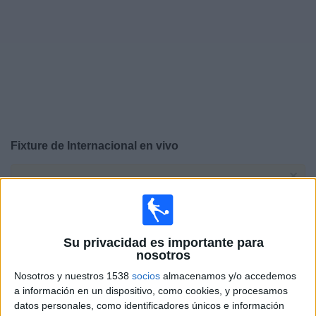
Noticias
Widget
Fixture de
Internacional
en vivo
×
Internacional:
En este momento no hay ningún partido
televisado. Puedes consultar el historial de partidos en
TV emitidos anteriormente.
Su privacidad es importante para
Domingo, 9/8/2026
nosotros
Nosotros y nuestros 1538
socios
almacenamos y/o accedemos
16:00
Serie A Brasil
a información en un dispositivo, como cookies, y procesamos
Palmeiras
datos personales, como identificadores únicos e información