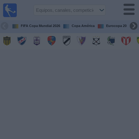
Fútbol
en vivo
Uruguay
FIFA Copa Mundial 2026
Copa América
Eurocopa 2028
Guía de
Partidos
Televisados
Próximos
Partidos
Equipos
Competiciones
Canales
Otros
Deportes