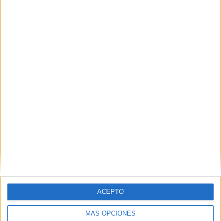
168 partidos de visitante
49,41%
TOTAL
MÁXIMO
TOTAL
8
19
66
COMPETICIONES
VS Fluminense
RIVALES
RANKING POR EQUIPOS
Fluminense
19 (5,59%)
CR Flamengo
19 (5,59%)
Palmeiras
17 (5%)
Corinthians
17 (5%)
Atlético Mineiro
16 (4,71%)
Ver ranking completo
RANKING POR COMPETICIONES
ACEPTO
Serie A Brasil
231 (67,94%)
Copa Libertadores
61 (17,94%)
MÁS OPCIONES