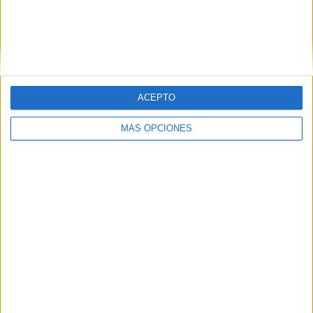
RANKING POR COMPETICIONES
Conference League
1 (50%)
Champions League
1 (50%)
Ver ranking completo
ACEPTO
Nº DE PARTIDOS POR DÍA DE LA SEMANA
MÁS OPCIONES
LUNES
MARTES
MIÉRCOLES
JUEVES
VIERNES
-
1
-
1
-
- %
50%
- %
50%
- %
SÁBADO
DOMINGO
-
-
- %
- %
Nº DE PARTIDOS POR MES
ENERO
FEBRERO
MARZO
ABRIL
MAYO
JUNIO
JULIO
AGOSTO