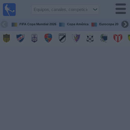
Fútbol
en vivo
Uruguay
FIFA Copa Mundial 2026
Copa América
Eurocopa 2028
Guía de
Partidos
Televisados
Próximos
Partidos
Equipos
Competiciones
Canales
Otros
Deportes