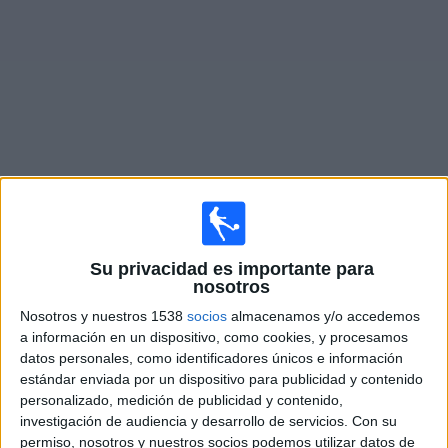
Noticias
Widget
Fixture de
FC Drita
en vivo
×
FC Drita:
En este momento no hay ningún partido
Su privacidad es importante para
televisado. Puedes consultar el historial de partidos en
nosotros
TV emitidos anteriormente.
Nosotros y nuestros 1538
socios
almacenamos y/o accedemos
a información en un dispositivo, como cookies, y procesamos
datos personales, como identificadores únicos e información
Martes, 22/7/2025
estándar enviada por un dispositivo para publicidad y contenido
14:00
Champions League
personalizado, medición de publicidad y contenido,
2ª Ronda Clasificación
investigación de audiencia y desarrollo de servicios.
Con su
permiso, nosotros y nuestros socios podemos utilizar datos de