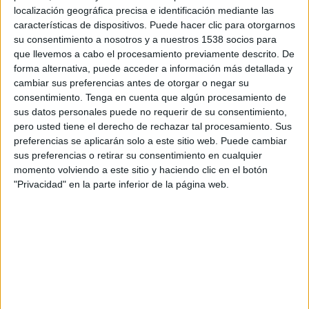
København
localización geográfica precisa e identificación mediante las
FC Drita
características de dispositivos. Puede hacer clic para otorgarnos
OneFootball PPV
su consentimiento a nosotros y a nuestros 1538 socios para
que llevemos a cabo el procesamiento previamente descrito. De
forma alternativa, puede acceder a información más detallada y
Jueves, 22/7/2021
cambiar sus preferencias antes de otorgar o negar su
16:00
Conference League
consentimiento.
Tenga en cuenta que algún procesamiento de
2ª Ronda Clasificación
sus datos personales puede no requerir de su consentimiento,
pero usted tiene el derecho de rechazar tal procesamiento. Sus
FC Drita
preferencias se aplicarán solo a este sitio web. Puede cambiar
sus preferencias o retirar su consentimiento en cualquier
Feyenoord
momento volviendo a este sitio y haciendo clic en el botón
OneFootball
"Privacidad" en la parte inferior de la página web.
DATOS ESTADÍSTICOS DEL EQUIPO FC DRITA EN
TELEVISIÓN EN URUGUAY
A fecha de hoy
9/8/2026
y desde que esta web recoge los datos
estadísticos de cuándo y dónde se transmiten los partidos de
Fútbol
del
equipo
FC Drita
en
Uruguay
, que fue el
22/7/2021
, podemos dar los
siguientes datos: