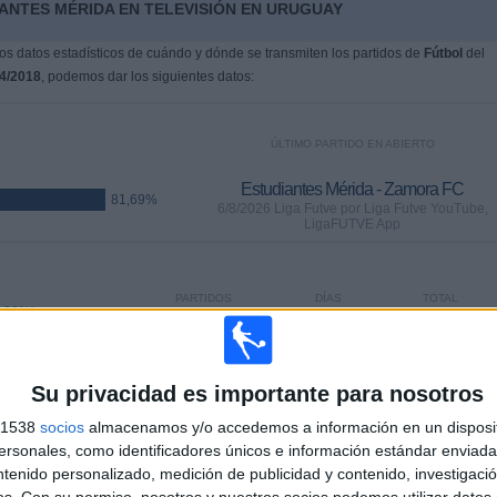
ANTES MÉRIDA EN TELEVISIÓN EN URUGUAY
s datos estadísticos de cuándo y dónde se transmiten los partidos de
Fútbol
del
4/2018
, podemos dar los siguientes datos:
ÚLTIMO PARTIDO EN ABIERTO
Estudiantes Mérida - Zamora FC
81,69%
6/8/2026 Liga Futve por Liga Futve YouTube,
LigaFUTVE App
PARTIDOS
DÍAS
TOTAL
1,83%)
0
0
16
CONSECUTIVOS
SIN PARTIDO
CANALES TV
DE PAGO
GRATUÍTO
Su privacidad es importante para nosotros
s 1538
socios
almacenamos y/o accedemos a información en un disposit
sonales, como identificadores únicos e información estándar enviada 
ntenido personalizado, medición de publicidad y contenido, investigaci