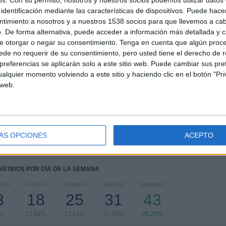
os.
Con su permiso, nosotros y nuestros socios podemos utilizar datos 
TOTAL
MÁXIMO
TOTAL
identificación mediante las características de dispositivos. Puede hacer
3
15
26
ntimiento a nosotros y a nuestros 1538 socios para que llevemos a ca
. De forma alternativa, puede acceder a información más detallada y 
COMPETICIONES
VS Deportivo
RIVALES
e otorgar o negar su consentimiento.
Tenga en cuenta que algún proc
Táchira
de no requerir de su consentimiento, pero usted tiene el derecho de r
RANKING POR COMPETICIONES
referencias se aplicarán solo a este sitio web. Puede cambiar sus pref
alquier momento volviendo a este sitio y haciendo clic en el botón "Pri
Liga Futve
125 (88,03%)
 web.
Copa Sudamericana
11 (7,75%)
Copa Libertadores
6 (4,23%)
Ver ranking completo
ÁS OPCIONES
ACEPTO
PARTIDOS POR DÍA DE LA SEMANA
LES
JUEVES
VIERNES
SÁBADO
DOMINGO
3
18
25
31
43
%
12,68%
17,61%
21,83%
30,28%