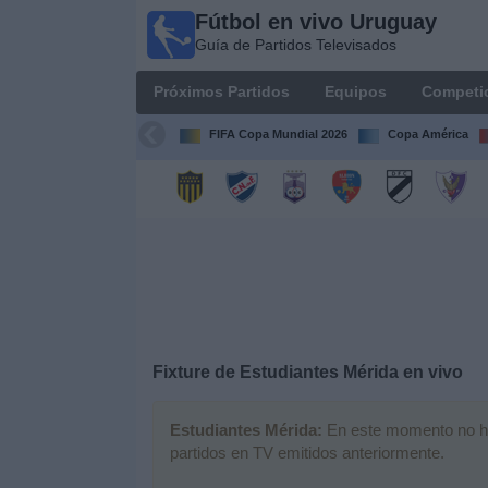
Fútbol en vivo Uruguay
Fútbol
Guía de Partidos Televisados
en vivo
Uruguay
Próximos Partidos
Equipos
Competi
Guía de
Partidos
FIFA Copa Mundial 2026
Copa América
Televisados
Próximos
Partidos
Equipos
Competiciones
Fixture de
Estudiantes Mérida
en vivo
Canales
Estudiantes Mérida:
En este momento no hay
partidos en TV emitidos anteriormente.
Otros
Deportes