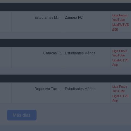
Liga Futve
Estudiantes Mérida
Zamora FC
YouTube
LigaFUTVE
App
Liga Futve
Caracas FC
Estudiantes Mérida
YouTube
LigaFUTVE
App
Liga Futve
Deportivo Táchira
Estudiantes Mérida
YouTube
LigaFUTVE
App
Más días