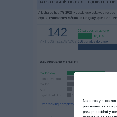
DATOS ESTADÍSTICOS DEL EQUIPO ESTUDI
A fecha de hoy
7/8/2026
y desde que esta web recoge lo
equipo
Estudiantes Mérida
en
Uruguay
, que fue el
19/
142
26 partidos en abierto
18,31%
PARTIDOS TELEVISADOS
116 partidos de pago
RANKING POR CANALES
GolTV Play
102 (7
Liga Futve YouTube
20 (14,08%)
GolTV
18 (12,68%)
Star+
14 (9,86%)
LigaFUTVE App
10 (7,04%)
Nosotros y nuestro
Ver ranking completo
procesamos datos per
para publicidad y co