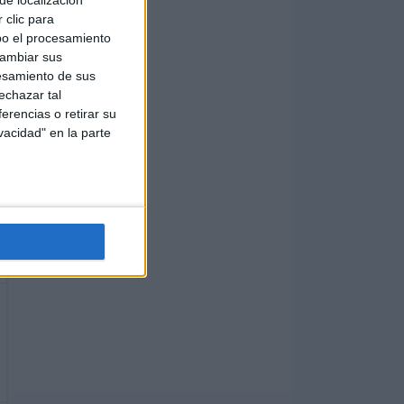
de localización
 clic para
bo el procesamiento
cambiar sus
esamiento de sus
echazar tal
erencias o retirar su
vacidad" en la parte