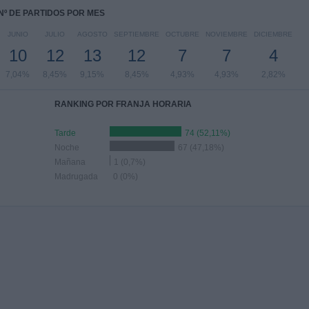
Nº DE PARTIDOS POR MES
JUNIO
JULIO
AGOSTO
SEPTIEMBRE
OCTUBRE
NOVIEMBRE
DICIEMBRE
10
12
13
12
7
7
4
7,04%
8,45%
9,15%
8,45%
4,93%
4,93%
2,82%
RANKING POR FRANJA HORARIA
Tarde
74 (52,11%)
Noche
67 (47,18%)
Mañana
1 (0,7%)
Madrugada
0 (0%)