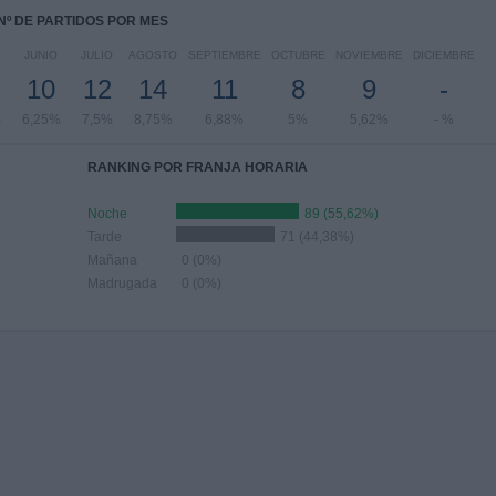
Nº DE PARTIDOS POR MES
JUNIO
JULIO
AGOSTO
SEPTIEMBRE
OCTUBRE
NOVIEMBRE
DICIEMBRE
10
12
14
11
8
9
-
%
6,25%
7,5%
8,75%
6,88%
5%
5,62%
- %
RANKING POR FRANJA HORARIA
Noche
89 (55,62%)
Tarde
71 (44,38%)
Mañana
0 (0%)
Madrugada
0 (0%)