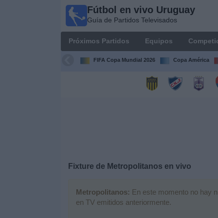
Fútbol en vivo Uruguay
Fútbol
Guía de Partidos Televisados
en vivo
Uruguay
Próximos Partidos
Equipos
Competi
Guía de
Partidos
FIFA Copa Mundial 2026
Copa América
Televisados
Próximos
Partidos
Equipos
Competiciones
Fixture de
Metropolitanos
en vivo
Canales
Metropolitanos:
En este momento no hay ning
en TV emitidos anteriormente.
Otros
Deportes