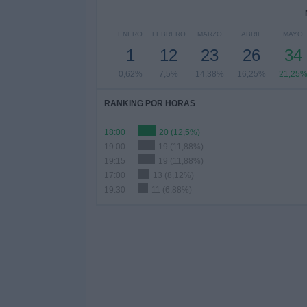
ENERO
FEBRERO
MARZO
ABRIL
MAYO
1
12
23
26
34
0,62%
7,5%
14,38%
16,25%
21,25
RANKING POR HORAS
18:00
20 (12,5%)
19:00
19 (11,88%)
19:15
19 (11,88%)
17:00
13 (8,12%)
19:30
11 (6,88%)