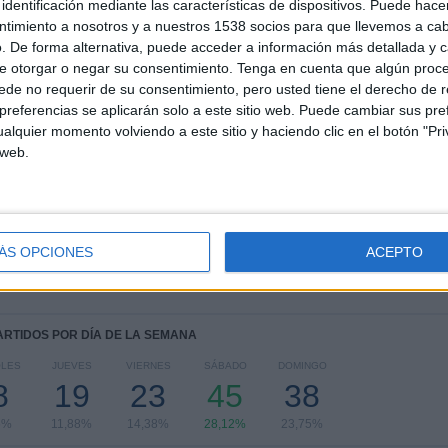
identificación mediante las características de dispositivos. Puede hacer
TOTAL
MÁXIMO
TOTAL
ntimiento a nosotros y a nuestros 1538 socios para que llevemos a ca
3
13
32
. De forma alternativa, puede acceder a información más detallada y 
e otorgar o negar su consentimiento.
Tenga en cuenta que algún proc
COMPETICIONES
VS Monagas
RIVALES
SC
de no requerir de su consentimiento, pero usted tiene el derecho de r
referencias se aplicarán solo a este sitio web. Puede cambiar sus pref
RANKING POR COMPETICIONES
alquier momento volviendo a este sitio y haciendo clic en el botón "Pri
 web.
Liga Futve
133 (83,12%)
Copa Sudamericana
21 (13,12%)
Copa Libertadores
6 (3,75%)
Ver ranking completo
ÁS OPCIONES
ACEPTO
PARTIDOS POR DÍA DE LA SEMANA
OLES
JUEVES
VIERNES
SÁBADO
DOMINGO
8
19
23
45
38
5%
11,88%
14,38%
28,12%
23,75%