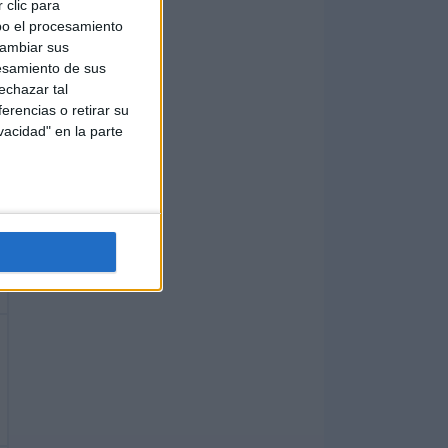
 clic para
bo el procesamiento
cambiar sus
esamiento de sus
echazar tal
erencias o retirar su
vacidad" en la parte