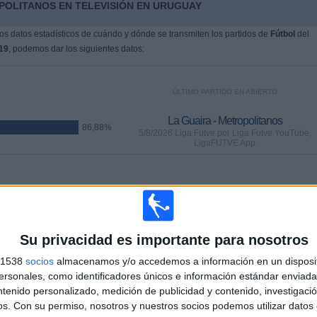
POLITANOS EN TELEVISIÓN EN URUGUAY
s datos estadísticos de cuándo y dónde se transmiten los partidos de
Fútbol
del
19
, podemos dar los siguientes datos:
ÚLTIMO PARTIDO EN ABIERTO
La Guaira - Metropolitanos
86,88%
5/8/2026 Liga Futve por Liga Futve YouTube,
LigaFUTVE App
PARTIDOS
DÍAS
TOTAL
,38%)
0
1
16
CONSECUTIVOS
SIN PARTIDO
CANALES TV
Su privacidad es importante para nosotros
DE PAGO
GRATUÍTO
s 1538
socios
almacenamos y/o accedemos a información en un disposit
sonales, como identificadores únicos e información estándar enviada 
ntenido personalizado, medición de publicidad y contenido, investigaci
os.
Con su permiso, nosotros y nuestros socios podemos utilizar datos 