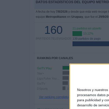
DATOS ESTADÍSTICOS DEL EQUIPO METRO
A fecha de hoy
7/8/2026
y desde que esta web recoge lo
equipo
Metropolitanos
en
Uruguay
, que fue el
29/9/20
160
21 partidos en abierto
13,12%
PARTIDOS TELEVISADOS
139 partidos de pago
RANKING POR CANALES
GolTV Play
111 (69
Star+
37 (23,12%)
Liga Futve YouTube
20 (12,5%)
GolTV
18 (11,25%)
DSports
10 (6,25%)
Nosotros y nuestro
procesamos datos per
Ver ranking completo
para publicidad y co
desarrollo de servici