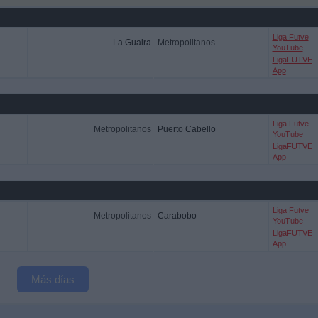
Liga Futve
La Guaira
Metropolitanos
YouTube
LigaFUTVE
App
Liga Futve
Metropolitanos
Puerto Cabello
YouTube
LigaFUTVE
App
Liga Futve
Metropolitanos
Carabobo
YouTube
LigaFUTVE
App
Más días