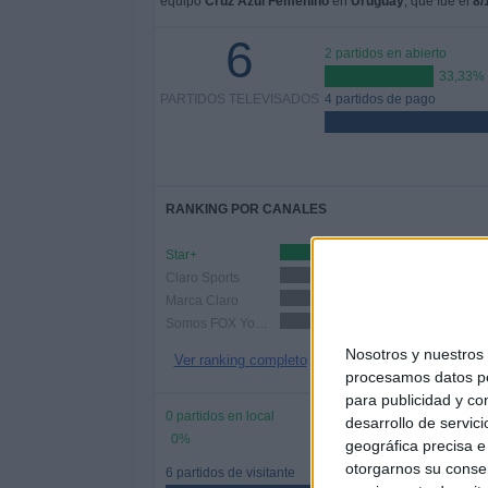
equipo
Cruz Azul Femenino
en
Uruguay
, que fue el
8/
6
2 partidos en abierto
33,33%
PARTIDOS TELEVISADOS
4 partidos de pago
RANKING POR CANALES
Star+
4 (66,67
Claro Sports
1 (16,67%)
Marca Claro
1 (16,67%)
Somos FOX YouTube
1 (16,67%)
Nosotros y nuestro
Ver ranking completo
procesamos datos per
para publicidad y co
0 partidos en local
desarrollo de servici
0%
geográfica precisa e 
otorgarnos su conse
6 partidos de visitante