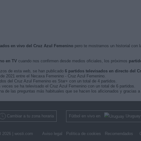
isados en vivo del Cruz Azul Femenino
pero te mostramos un historial con 
no en TV
cuando nos confirmen desde medios oficiales, los próximos
partid
nzos de esta web, se han publicado
6 partidos televisados en directo del 
ro de 2021 entre el Necaxa Femenino - Cruz Azul Femenino.
idos del Cruz Azul Femenino es Star+ con un total de 4 partidos.
veces se ha televisado el Cruz Azul Femenino con un total de 6 partidos.
a de las preguntas más habituales que se hacen los aficionados y gracias a 
Cambiar a tu zona horaria
Fútbol en vivo en
Uruguay
 2026 |
wosti.com
Aviso legal
Política de cookies
Recomendados