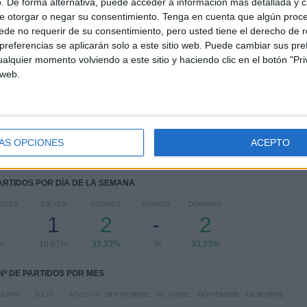
. De forma alternativa, puede acceder a información más detallada y 
COMPETICIONES
VS Atlético San
RIVALES
100%
Luis Femenino
e otorgar o negar su consentimiento.
Tenga en cuenta que algún proc
de no requerir de su consentimiento, pero usted tiene el derecho de r
RANKING POR COMPETICIONES
referencias se aplicarán solo a este sitio web. Puede cambiar sus pref
alquier momento volviendo a este sitio y haciendo clic en el botón "Pri
Liga MX Femenil
6 (100%)
 web.
Ver ranking completo
ÁS OPCIONES
ACEPTO
PARTIDOS POR DÍA DE LA SEMANA
OLES
JUEVES
VIERNES
SÁBADO
DOMINGO
-
1
2
-
2
%
16,67%
33,33%
- %
33,33%
Nº DE PARTIDOS POR MES
JUNIO
JULIO
AGOSTO
SEPTIEMBRE
OCTUBRE
NOVIEMBRE
DICIEMBRE