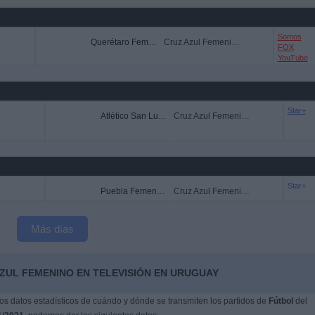
Somos
Querétaro Femenino
Cruz Azul Femenino
FOX
YouTube
Star+
Atlético San Luis Femenino
Cruz Azul Femenino
Star+
Puebla Femenino
Cruz Azul Femenino
Más días
AZUL FEMENINO EN TELEVISIÓN EN URUGUAY
s datos estadísticos de cuándo y dónde se transmiten los partidos de
Fútbol
del