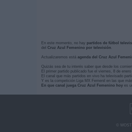
En este momento, no hay
partidos de fútbol telev
del
Cruz Azul Femenino por televisión
.
Actualizaremos está
agenda del Cruz Azul Femeni
Quizás sea de tu interés saber que desde los comie
El primer partido publicado fue el viernes, 8 de ene
El canal que más partidos en vivo ha televisado part
Y es la competición Liga MX Femenil en las que más 
En que canal juega Cruz Azul Femenino hoy
es un
© WOSTI