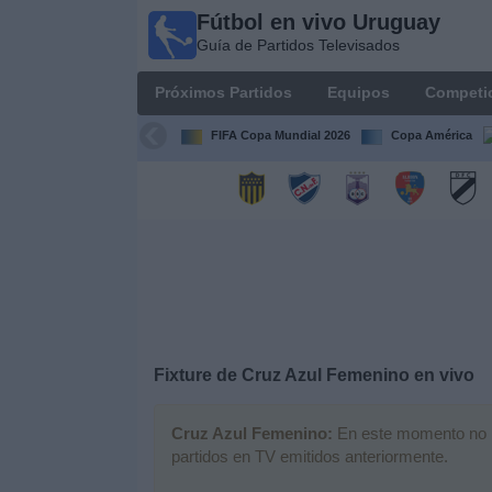
Fútbol en vivo Uruguay
Fútbol
Guía de Partidos Televisados
en vivo
Uruguay
Próximos Partidos
Equipos
Competi
Guía de
Partidos
FIFA Copa Mundial 2026
Copa América
Televisados
Próximos
Partidos
Equipos
Competiciones
Fixture de
Cruz Azul Femenino
en vivo
Canales
Cruz Azul Femenino:
En este momento no ha
partidos en TV emitidos anteriormente.
Otros
Deportes