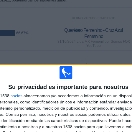
1/2021
, podemos dar los siguientes datos:
ÚLTIMO PARTIDO EN ABIERTO
Querétaro Femenino - Cruz Azul
66,67%
Femenino
31/10/2024 Liga MX Femenil por Somos FOX
YouTube
PARTIDOS
DÍAS
TOTAL
%)
0
645
4
CONSECUTIVOS
SIN PARTIDO
CANALES TV
Su privacidad es importante para nosotros
DE PAGO
GRATUÍTO
s 1538
socios
almacenamos y/o accedemos a información en un disposit
sonales, como identificadores únicos e información estándar enviada 
ntenido personalizado, medición de publicidad y contenido, investigaci
os.
Con su permiso, nosotros y nuestros socios podemos utilizar datos 
TOTAL
MÁXIMO
TOTAL
identificación mediante las características de dispositivos. Puede hacer
1
2
5
ntimiento a nosotros y a nuestros 1538 socios para que llevemos a ca