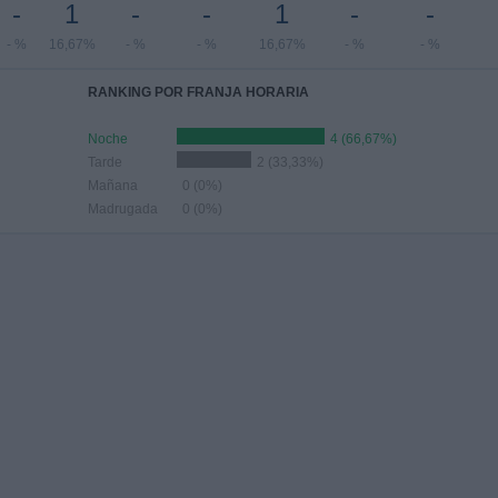
-
1
-
-
1
-
-
- %
16,67%
- %
- %
16,67%
- %
- %
RANKING POR FRANJA HORARIA
Noche
4 (66,67%)
Tarde
2 (33,33%)
Mañana
0 (0%)
Madrugada
0 (0%)