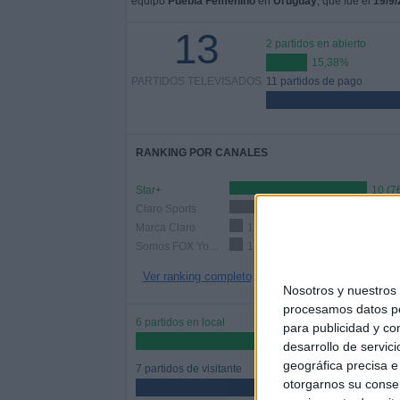
equipo
Puebla Femenino
en
Uruguay
, que fue el
19/9
13
2 partidos en abierto
15,38%
PARTIDOS TELEVISADOS
11 partidos de pago
RANKING POR CANALES
Star+
10 (7
Claro Sports
2 (15,38%)
Marca Claro
1 (7,69%)
Somos FOX YouTube
1 (7,69%)
Ver ranking completo
Nosotros y nuestro
procesamos datos per
6 partidos en local
para publicidad y co
46,15%
desarrollo de servici
geográfica precisa e 
7 partidos de visitante
otorgarnos su conse
53,85%