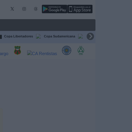
Copa Libertadores
Copa Sudamericana
Champions League
Pri