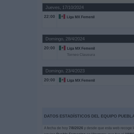
Jueves, 17/10/2024
Noticias
22:00
Liga MX Femenil
Widget
Domingo, 28/4/2024
20:00
Liga MX Femenil
Torneo Clausura
Domingo, 23/4/2023
20:00
Liga MX Femenil
DATOS ESTADÍSTICOS DEL EQUIPO PUEBL
A fecha de hoy
7/8/2026
y desde que esta web recoge lo