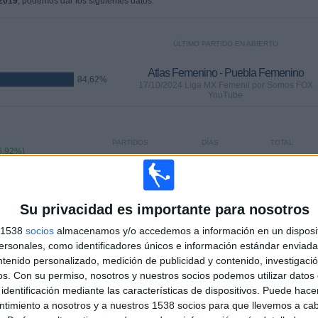
/2019
, podemos dar los siguientes datos:
ÚLTIMO PARTIDO EN ABIERTO
Atlas Femenino - Puebla Femenino
84,62%
17/10/2024 Liga MX Femenil por Somos FOX
YouTube
PARTIDOS
DÍAS
TOTAL
6,92%)
0
658
4
CONSECUTIVOS
SIN PARTIDO
CANALES TV
DE PAGO
GRATUÍTO
Su privacidad es importante para nosotros
s 1538
socios
almacenamos y/o accedemos a información en un disposit
sonales, como identificadores únicos e información estándar enviada 
ntenido personalizado, medición de publicidad y contenido, investigaci
TOTAL
MÁXIMO
TOTAL
os.
Con su permiso, nosotros y nuestros socios podemos utilizar datos 
1
3
9
identificación mediante las características de dispositivos. Puede hacer
ntimiento a nosotros y a nuestros 1538 socios para que llevemos a ca
COMPETICIONES
VS Atlético San
RIVALES
Luis Femenino