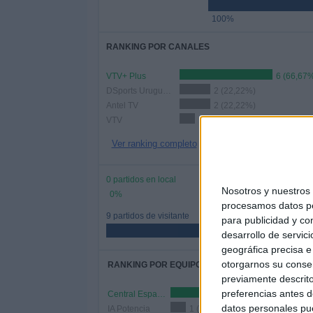
100%
RANKING POR CANALES
VTV+ Plus
6 (66,67
DSports Uruguay Premium
2 (22,22%)
Antel TV
2 (22,22%)
VTV
1 (11,11%)
Ver ranking completo
0 partidos en local
Nosotros y nuestro
0%
procesamos datos per
9 partidos de visitante
para publicidad y co
desarrollo de servici
geográfica precisa e 
otorgarnos su conse
RANKING POR EQUIPOS
previamente descrito
preferencias antes d
Central Español
2 (22,22%)
datos personales pue
IA Potencia
1 (11,11%)