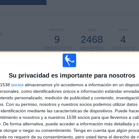
PARTIDOS
DÍAS
TOTAL
%)
9
2468
4
CONSECUTIVOS
SIN PARTIDO
CANALES TV
DE PAGO
GRATUÍTO
Su privacidad es importante para nosotros
TOTAL
MÁXIMO
TOTAL
s 1538
socios
almacenamos y/o accedemos a información en un disposit
3
2
8
sonales, como identificadores únicos e información estándar enviada 
ntenido personalizado, medición de publicidad y contenido, investigaci
COMPETICIONES
VS Central
RIVALES
100%
os.
Con su permiso, nosotros y nuestros socios podemos utilizar datos 
Español
identificación mediante las características de dispositivos. Puede hacer
ntimiento a nosotros y a nuestros 1538 socios para que llevemos a ca
RANKING POR COMPETICIONES
. De forma alternativa, puede acceder a información más detallada y 
e otorgar o negar su consentimiento.
Tenga en cuenta que algún proc
Liga de Ascenso Profesional
6 (66,67%)
de no requerir de su consentimiento, pero usted tiene el derecho de r
Divisional C
2 (22,22%)