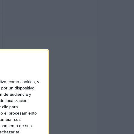
ivo, como cookies, y
por un dispositivo
ón de audiencia y
de localización
 clic para
bo el procesamiento
cambiar sus
esamiento de sus
echazar tal