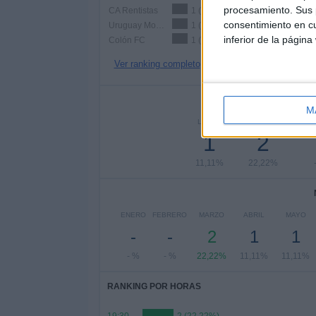
procesamiento. Sus p
CA Rentistas
1 (11,11%)
consentimiento en cu
Uruguay Montevideo
1 (11,11%)
inferior de la página
Colón FC
1 (11,11%)
Ver ranking completo
Nº DE 
M
LUNES
MARTES
MIÉ
1
2
11,11%
22,22%
ENERO
FEBRERO
MARZO
ABRIL
MAYO
-
-
2
1
1
- %
- %
22,22%
11,11%
11,11%
RANKING POR HORAS