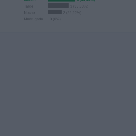
Mañana
4 (44,44%)
Tarde
3 (33,33%)
Noche
2 (22,22%)
Madrugada
0 (0%)