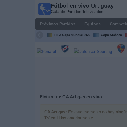
Fútbol en vivo Uruguay
Fútbol
Guía de Partidos Televisados
en vivo
Uruguay
Próximos Partidos
Equipos
Competi
Guía de
Partidos
FIFA Copa Mundial 2026
Copa América
Televisados
Próximos
Partidos
Equipos
Competiciones
Fixture de
CA Artigas
en vivo
Canales
CA Artigas:
En este momento no hay ningún pa
TV emitidos anteriormente.
Otros
Deportes