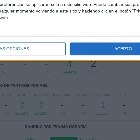
referencias se aplicarán solo a este sitio web. Puede cambiar sus pref
Segunda B Nacional
1 (11,11%)
alquier momento volviendo a este sitio y haciendo clic en el botón "Pri
Ver ranking completo
 web.
PARTIDOS POR DÍA DE LA SEMANA
ÁS OPCIONES
ACEPTO
RCOLES
JUEVES
VIERNES
SÁBADO
DOMINGO
-
-
-
4
2
- %
- %
- %
44,44%
22,22%
Nº DE PARTIDOS POR MES
JUNIO
JULIO
AGOSTO
SEPTIEMBRE
OCTUBRE
NOVIEMBRE
DICIEMBRE
-
2
2
-
-
1
-
- %
22,22%
22,22%
- %
- %
11,11%
- %
RANKING POR FRANJA HORARIA