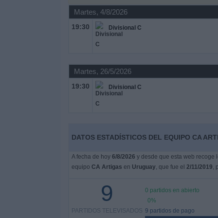
Martes, 4/8/2026
Noticias
19:30
Divisional C
Widget
Martes, 26/5/2026
19:30
Divisional C
DATOS ESTADÍSTICOS DEL EQUIPO CA ART
A fecha de hoy
6/8/2026
y desde que esta web recoge lo
equipo
CA Artigas
en
Uruguay
, que fue el
2/11/2019
, 
9
0 partidos en abierto
0%
PARTIDOS TELEVISADOS
9 partidos de pago