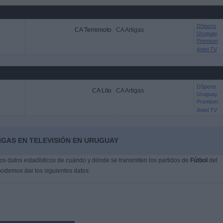
DSports
CA Terremoto
CA Artigas
Uruguay
Premium
Antel TV
DSports
CA Lito
CA Artigas
Uruguay
Premium
Antel TV
IGAS EN TELEVISIÓN EN URUGUAY
s datos estadísticos de cuándo y dónde se transmiten los partidos de
Fútbol
del
podemos dar los siguientes datos: