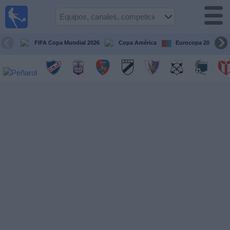
Fútbol
en vivo
Uruguay
FIFA Copa Mundial 2026
Copa América
Eurocopa 2028
Guía de
Partidos
Televisados
Próximos
Partidos
Equipos
Competiciones
Canales
Otros
Deportes