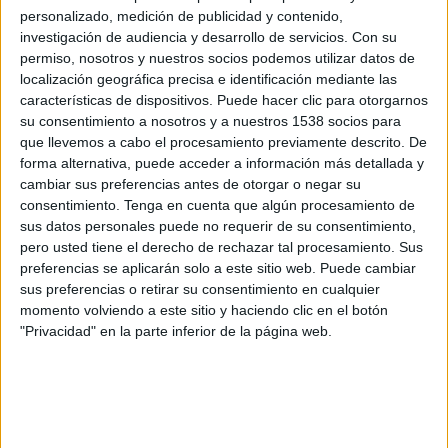
Selangor FA
personalizado, medición de publicidad y contenido,
OneFootball PPV
investigación de audiencia y desarrollo de servicios.
Con su
permiso, nosotros y nuestros socios podemos utilizar datos de
localización geográfica precisa e identificación mediante las
Miércoles, 20/5/2026
características de dispositivos. Puede hacer clic para otorgarnos
10:00
ASEAN Club Championship
su consentimiento a nosotros y a nuestros 1538 socios para
que llevemos a cabo el procesamiento previamente descrito. De
Selangor FA
forma alternativa, puede acceder a información más detallada y
Buriram United
cambiar sus preferencias antes de otorgar o negar su
consentimiento.
Tenga en cuenta que algún procesamiento de
OneFootball PPV
sus datos personales puede no requerir de su consentimiento,
pero usted tiene el derecho de rechazar tal procesamiento. Sus
Miércoles, 13/5/2026
preferencias se aplicarán solo a este sitio web. Puede cambiar
sus preferencias o retirar su consentimiento en cualquier
09:00
ASEAN Club Championship
momento volviendo a este sitio y haciendo clic en el botón
"Privacidad" en la parte inferior de la página web.
Buriram United
Johor Darul Takzim
OneFootball PPV
Más días