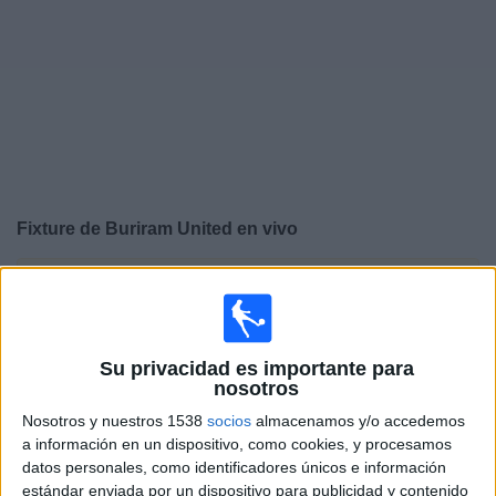
Noticias
Widget
Fixture de
Buriram United
en vivo
×
Buriram United:
En este momento no hay ningún
partido televisado. Puedes consultar el historial de
partidos en TV emitidos anteriormente.
Su privacidad es importante para
nosotros
Miércoles, 27/5/2026
Nosotros y nuestros 1538
socios
almacenamos y/o accedemos
09:00
ASEAN Club Championship
a información en un dispositivo, como cookies, y procesamos
datos personales, como identificadores únicos e información
Buriram United
estándar enviada por un dispositivo para publicidad y contenido