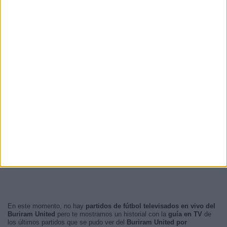
En este momento, no hay
partidos de fútbol televisados en vivo del
Buriram United
pero te mostramos un historial con la
guía en TV
de
los últimos partidos que se pudo ver del
Buriram United por