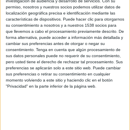
investigación de audiencia y desarrollo de servicios.
Con su
permiso, nosotros y nuestros socios podemos utilizar datos de
Sábado, 22/8/2026
localización geográfica precisa e identificación mediante las
09:00
Superliga de Letonia
características de dispositivos. Puede hacer clic para otorgarnos
su consentimiento a nosotros y a nuestros 1538 socios para
que llevemos a cabo el procesamiento previamente descrito. De
forma alternativa, puede acceder a información más detallada y
cambiar sus preferencias antes de otorgar o negar su
SK Super Nova
consentimiento.
Tenga en cuenta que algún procesamiento de
BFC Daugavpils
sus datos personales puede no requerir de su consentimiento,
OneFootball PPV
pero usted tiene el derecho de rechazar tal procesamiento. Sus
preferencias se aplicarán solo a este sitio web. Puede cambiar
sus preferencias o retirar su consentimiento en cualquier
Sábado, 29/8/2026
momento volviendo a este sitio y haciendo clic en el botón
09:00
Superliga de Letonia
"Privacidad" en la parte inferior de la página web.
SC Grobiņa
BFC Daugavpils
OneFootball PPV