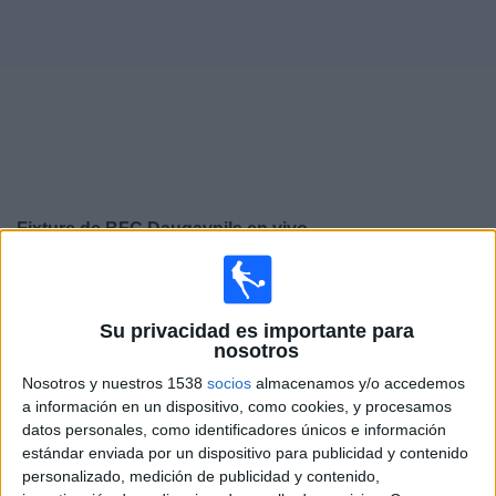
Noticias
Widget
Fixture de
BFC Daugavpils
en vivo
Mañana sábado, 8/8/2026
10:00
Superliga de Letonia
Su privacidad es importante para
nosotros
Nosotros y nuestros 1538
socios
almacenamos y/o accedemos
a información en un dispositivo, como cookies, y procesamos
BFC Daugavpils
datos personales, como identificadores únicos e información
FK Tukums 2000
estándar enviada por un dispositivo para publicidad y contenido
OneFootball PPV
personalizado, medición de publicidad y contenido,