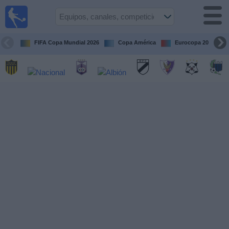
Fútbol
en vivo
Uruguay
FIFA Copa Mundial 2026
Copa América
Eurocopa 2028
Guía de
Partidos
Televisados
Próximos
Partidos
Equipos
Competiciones
Canales
Otros
Deportes