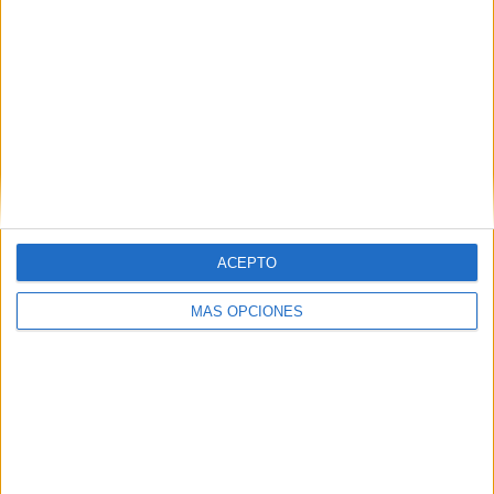
2
18
13
COMPETICIONES
VS RFS Riga
RIVALES
RANKING POR EQUIPOS
RFS Riga
18 (11,11%)
FK Liepaja
18 (11,11%)
FK Tukums 2000
18 (11,11%)
Riga FC
18 (11,11%)
FK Auda
18 (11,11%)
ACEPTO
Ver ranking completo
MÁS OPCIONES
RANKING POR COMPETICIONES
Superliga de Letonia
161 (99,38%)
Conference League
1 (0,62%)
Ver ranking completo