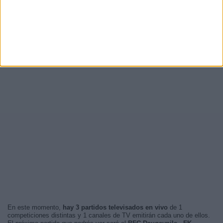
En este momento,
hay 3 partidos televisados en vivo
de 1
competiciones distintas y 1 canales de TV emitirán cada uno de ellos.