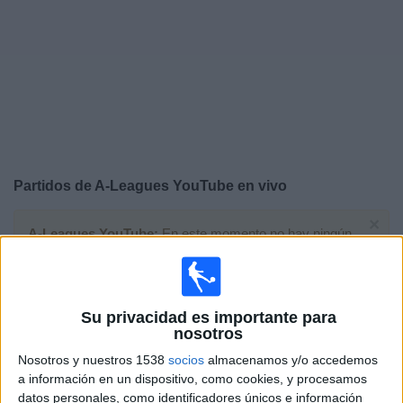
Noticias
Widget
Partidos de
A-Leagues YouTube
en vivo
×
A-Leagues YouTube:
En este momento no hay ningún
partido televisado. Puedes consultar el historial de
partidos en TV emitidos anteriormente.
Su privacidad es importante para
Sábado, 23/5/2026
nosotros
05:10
A-League
Nosotros y nuestros 1538
socios
almacenamos y/o accedemos
a información en un dispositivo, como cookies, y procesamos
Auckland FC
datos personales, como identificadores únicos e información