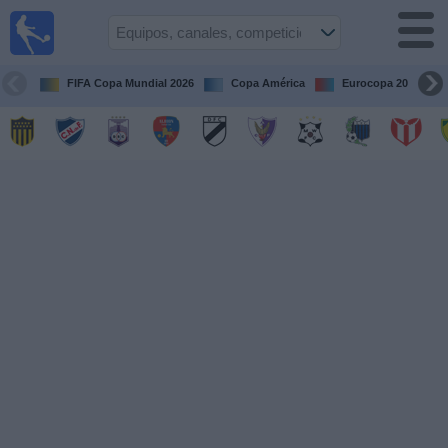
Fútbol
en vivo
Uruguay
FIFA Copa Mundial 2026
Copa América
Eurocopa 2028
Guía de
Partidos
Televisados
Próximos
Partidos
Equipos
Competiciones
Canales
Otros
Deportes