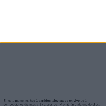
En este momento,
hay 1 partidos televisados en vivo
de 1
competiciones distintas y 1 canales de TV emitirán cada uno de ellos.