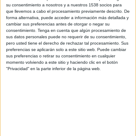
EN TELEVISIÓN EN URUGUAY
su consentimiento a nosotros y a nuestros 1538 socios para
que llevemos a cabo el procesamiento previamente descrito. De
A fecha de hoy
6/8/2026
y desde que esta web recoge los datos
forma alternativa, puede acceder a información más detallada y
estadísticos de cuándo y dónde se transmiten los partidos de
Fútbol
del
cambiar sus preferencias antes de otorgar o negar su
equipo
West Ham Femenino
en
Uruguay
, que fue el
20/3/2022
, podemos
consentimiento.
Tenga en cuenta que algún procesamiento de
dar los siguientes datos:
sus datos personales puede no requerir de su consentimiento,
pero usted tiene el derecho de rechazar tal procesamiento. Sus
79
preferencias se aplicarán solo a este sitio web. Puede cambiar
sus preferencias o retirar su consentimiento en cualquier
momento volviendo a este sitio y haciendo clic en el botón
PARTIDOS TELEVISADOS
"Privacidad" en la parte inferior de la página web.
63 partidos en abierto
79,75%
16 partidos de pago
20,25%
ÚLTIMO PARTIDO EN ABIERTO
Aston Villa Femenino - West Ham Femenino
4/5/2026 FA Women's Super League por Barclays Women's Super
League YouTube
RANKING POR CANALES