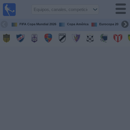
Fútbol
en vivo
Uruguay
FIFA Copa Mundial 2026
Copa América
Eurocopa 2028
Guía de
Partidos
Televisados
Próximos
Partidos
Equipos
Competiciones
Canales
Otros
Deportes