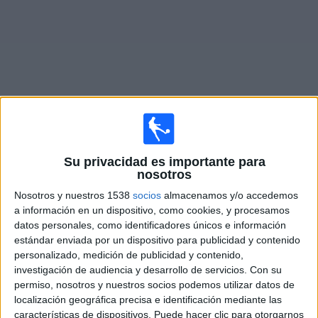
Noticias
Widget
Fixture de
West Ham Femenino
en vivo
Su privacidad es importante para
nosotros
Domingo, 20/9/2026
Nosotros y nuestros 1538
socios
almacenamos y/o accedemos
10:00
FA Women's Super League
a información en un dispositivo, como cookies, y procesamos
datos personales, como identificadores únicos e información
West Ham Femenino
estándar enviada por un dispositivo para publicidad y contenido
Everton Femenino
personalizado, medición de publicidad y contenido,
Barclays Women's Super League YouTube
investigación de audiencia y desarrollo de servicios.
Con su
permiso, nosotros y nuestros socios podemos utilizar datos de
localización geográfica precisa e identificación mediante las
DATOS ESTADÍSTICOS DEL EQUIPO WEST HAM FEMENINO
características de dispositivos. Puede hacer clic para otorgarnos