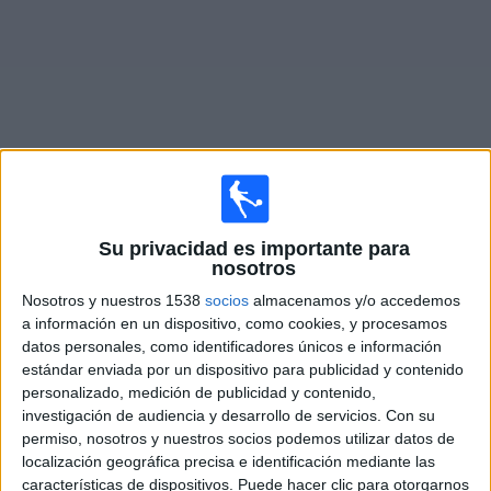
Noticias
Widget
Fixture de
Waldhof Mannheim
en vivo
Su privacidad es importante para
nosotros
Mañana viernes, 7/8/2026
Nosotros y nuestros 1538
socios
almacenamos y/o accedemos
14:00
3. Liga
a información en un dispositivo, como cookies, y procesamos
datos personales, como identificadores únicos e información
Waldhof Mannheim
estándar enviada por un dispositivo para publicidad y contenido
Fortuna Düsseldorf
personalizado, medición de publicidad y contenido,
OneFootball PPV
investigación de audiencia y desarrollo de servicios.
Con su
permiso, nosotros y nuestros socios podemos utilizar datos de
localización geográfica precisa e identificación mediante las
Domingo, 16/8/2026
características de dispositivos. Puede hacer clic para otorgarnos