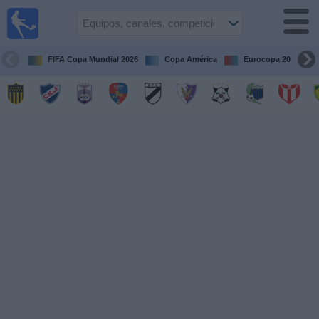
Fútbol
en vivo
Uruguay
FIFA Copa Mundial 2026
Copa América
Eurocopa 2028
Guía de
Partidos
Televisados
Próximos
Partidos
Equipos
Competiciones
Canales
Otros
Deportes