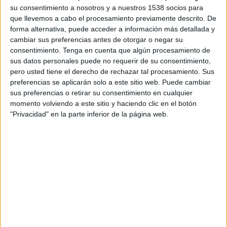
08:30
3. Liga
su consentimiento a nosotros y a nuestros 1538 socios para
que llevemos a cabo el procesamiento previamente descrito. De
Hansa Rostock
forma alternativa, puede acceder a información más detallada y
Waldhof Mannheim
cambiar sus preferencias antes de otorgar o negar su
consentimiento.
Tenga en cuenta que algún procesamiento de
OneFootball PPV
sus datos personales puede no requerir de su consentimiento,
pero usted tiene el derecho de rechazar tal procesamiento. Sus
preferencias se aplicarán solo a este sitio web. Puede cambiar
DATOS ESTADÍSTICOS DEL EQUIPO WALDHOF MANNHEIM
sus preferencias o retirar su consentimiento en cualquier
EN TELEVISIÓN EN URUGUAY
momento volviendo a este sitio y haciendo clic en el botón
"Privacidad" en la parte inferior de la página web.
A fecha de hoy
6/8/2026
y desde que esta web recoge los datos
estadísticos de cuándo y dónde se transmiten los partidos de
Fútbol
del
equipo
Waldhof Mannheim
en
Uruguay
, que fue el
8/8/2021
, podemos
dar los siguientes datos:
28
PARTIDOS TELEVISADOS
0 partidos en abierto
0%