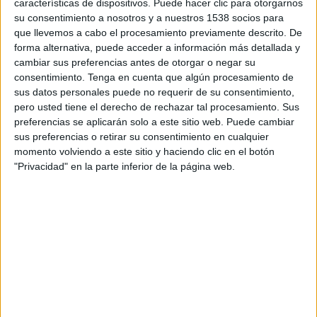
características de dispositivos. Puede hacer clic para otorgarnos
TELEVISIÓN EN URUGUAY
su consentimiento a nosotros y a nuestros 1538 socios para
que llevemos a cabo el procesamiento previamente descrito. De
A fecha de hoy
6/8/2026
y desde que esta web recoge los datos
forma alternativa, puede acceder a información más detallada y
estadísticos de cuándo y dónde se transmiten los partidos de
Fútbol
del
cambiar sus preferencias antes de otorgar o negar su
equipo
Villarreal
en
Uruguay
, que fue el
20/12/2012
, podemos dar los
consentimiento.
Tenga en cuenta que algún procesamiento de
siguientes datos:
sus datos personales puede no requerir de su consentimiento,
pero usted tiene el derecho de rechazar tal procesamiento. Sus
430
preferencias se aplicarán solo a este sitio web. Puede cambiar
sus preferencias o retirar su consentimiento en cualquier
PARTIDOS TELEVISADOS
momento volviendo a este sitio y haciendo clic en el botón
"Privacidad" en la parte inferior de la página web.
1 partidos en abierto
0,23%
429 partidos de pago
99,77%
ÚLTIMO PARTIDO EN ABIERTO
Borussia Dortmund - Villarreal
22/7/2022 Amistoso por Star+, ESPN 3, OneFootball
RANKING POR CANALES