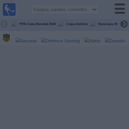
Fútbol
en vivo
Uruguay
FIFA Copa Mundial 2026
Copa América
Eurocopa 2028
Guía de
Partidos
Televisados
Próximos
Partidos
Equipos
Competiciones
Canales
Otros
Deportes