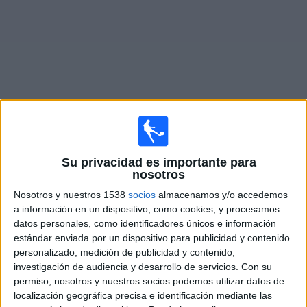
Noticias
Widget
Fixture de
Villarreal
en vivo
Su privacidad es importante para
Domingo, 16/8/2026
nosotros
12:00
La Liga EA Sports
Nosotros y nuestros 1538
socios
almacenamos y/o accedemos
a información en un dispositivo, como cookies, y procesamos
Racing Santander
datos personales, como identificadores únicos e información
estándar enviada por un dispositivo para publicidad y contenido
Villarreal
personalizado, medición de publicidad y contenido,
Disney+ Premium
investigación de audiencia y desarrollo de servicios.
Con su
permiso, nosotros y nuestros socios podemos utilizar datos de
localización geográfica precisa e identificación mediante las
DATOS ESTADÍSTICOS DEL EQUIPO VILLARREAL EN