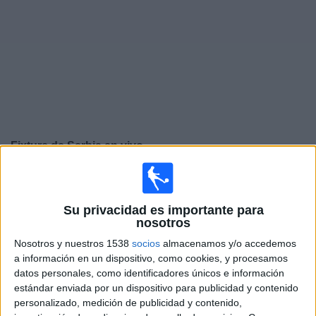
Noticias
Widget
Fixture de
Serbia
en vivo
Jueves, 24/9/2026
15:45
UEFA Nations League
Su privacidad es importante para
Fase de grupos
nosotros
Serbia
Nosotros y nuestros 1538
socios
almacenamos y/o accedemos
a información en un dispositivo, como cookies, y procesamos
Grecia
datos personales, como identificadores únicos e información
Canal por confirmar
estándar enviada por un dispositivo para publicidad y contenido
personalizado, medición de publicidad y contenido,
Domingo, 27/9/2026