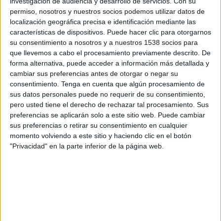
investigación de audiencia y desarrollo de servicios.
Con su
permiso, nosotros y nuestros socios podemos utilizar datos de
13:00
UEFA Nations League
localización geográfica precisa e identificación mediante las
Fase de grupos
características de dispositivos. Puede hacer clic para otorgarnos
su consentimiento a nosotros y a nuestros 1538 socios para
Serbia
que llevemos a cabo el procesamiento previamente descrito. De
Holanda
forma alternativa, puede acceder a información más detallada y
cambiar sus preferencias antes de otorgar o negar su
Canal por confirmar
consentimiento.
Tenga en cuenta que algún procesamiento de
sus datos personales puede no requerir de su consentimiento,
Jueves, 1/10/2026
pero usted tiene el derecho de rechazar tal procesamiento. Sus
15:45
UEFA Nations League
preferencias se aplicarán solo a este sitio web. Puede cambiar
Fase de grupos
sus preferencias o retirar su consentimiento en cualquier
momento volviendo a este sitio y haciendo clic en el botón
Alemania
"Privacidad" en la parte inferior de la página web.
Serbia
Canal por confirmar
Más días