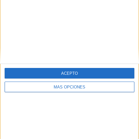
13
7
34
COMPETICIONES
VS Dinamarca
RIVALES
RANKING POR EQUIPOS
Dinamarca
7 (8,86%)
España
5 (6,33%)
Eslovenia
5 (6,33%)
Austria
5 (6,33%)
Francia
4 (5,06%)
ACEPTO
Ver ranking completo
MÁS OPCIONES
RANKING POR COMPETICIONES
FIFA Copa Mundial 2026
14 (17,72%)
Amistoso
13 (16,46%)
UEFA Nations League
13 (16,46%)
Eurocopa 2028
11 (13,92%)
FIFA Mundial Sub-20
7 (8,86%)
Ver ranking completo