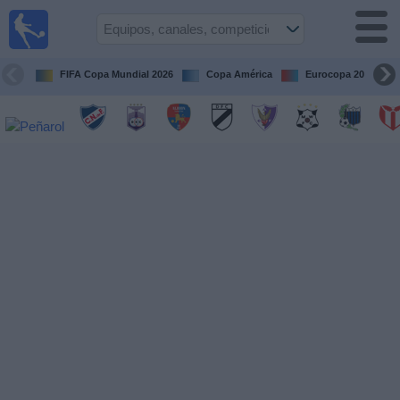
Fútbol
en vivo
Uruguay
FIFA Copa Mundial 2026
Copa América
Eurocopa 2028
Guía de
Partidos
Televisados
Próximos
Partidos
Equipos
Competiciones
Canales
Otros
Deportes