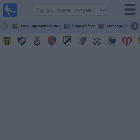
Fútbol
en vivo
Uruguay
FIFA Copa Mundial 2026
Copa América
Eurocopa 2028
Guía de
Partidos
Televisados
Próximos
Partidos
Equipos
Competiciones
Canales
Otros
Deportes