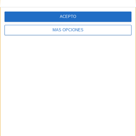
National League
50 (96,15%)
FA Cup
2 (3,85%)
ACEPTO
Ver ranking completo
MÁS OPCIONES
Nº DE PARTIDOS POR DÍA DE LA SEMANA
LUNES
MARTES
MIÉRCOLES
JUEVES
VIERNES
2
11
4
-
1
3,85%
21,15%
7,69%
- %
1,92%
SÁBADO
DOMINGO
32
2
61,54%
3,85%
Nº DE PARTIDOS POR MES
ENERO
FEBRERO
MARZO
ABRIL
MAYO
JUNIO
JULIO
5
7
7
6
1
-
-