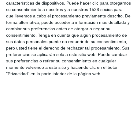
características de dispositivos. Puede hacer clic para otorgarnos
08:30
National League
su consentimiento a nosotros y a nuestros 1538 socios para
Eastleigh FC
que llevemos a cabo el procesamiento previamente descrito. De
forma alternativa, puede acceder a información más detallada y
Scunthorpe Utd.
cambiar sus preferencias antes de otorgar o negar su
DAZN (Ver en directo)
consentimiento.
Tenga en cuenta que algún procesamiento de
sus datos personales puede no requerir de su consentimiento,
pero usted tiene el derecho de rechazar tal procesamiento. Sus
DATOS ESTADÍSTICOS DEL EQUIPO SCUNTHORPE UTD.
preferencias se aplicarán solo a este sitio web. Puede cambiar
EN TELEVISIÓN EN URUGUAY
sus preferencias o retirar su consentimiento en cualquier
momento volviendo a este sitio y haciendo clic en el botón
A fecha de hoy
10/8/2026
y desde que esta web recoge los datos
"Privacidad" en la parte inferior de la página web.
estadísticos de cuándo y dónde se transmiten los partidos de
Fútbol
del
equipo
Scunthorpe Utd.
en
Uruguay
, que fue el
17/12/2014
, podemos
dar los siguientes datos:
52
PARTIDOS TELEVISADOS
1 partidos en abierto
1,92%