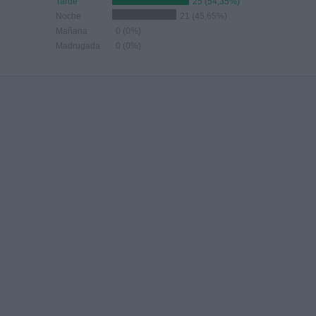
Tarde
25 (54,35%)
Noche
21 (45,65%)
Mañana
0 (0%)
Madrugada
0 (0%)