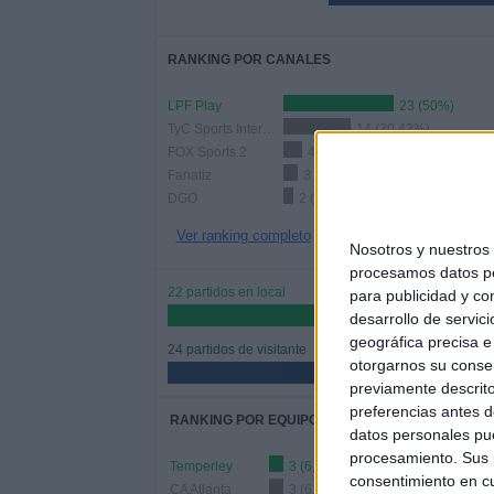
RANKING POR CANALES
LPF Play
23 (50%)
TyC Sports Internacional
14 (30,43%)
FOX Sports 2
4 (8,7%)
Fanatiz
3 (6,52%)
DGO
2 (4,35%)
Ver ranking completo
Nosotros y nuestro
procesamos datos per
22 partidos en local
para publicidad y co
47,83%
desarrollo de servici
geográfica precisa e 
24 partidos de visitante
otorgarnos su conse
52,17%
previamente descrito
preferencias antes d
RANKING POR EQUIPOS
datos personales pue
procesamiento. Sus p
Temperley
3 (6,52%)
consentimiento en cu
CA Atlanta
3 (6,52%)