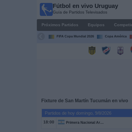
Fútbol en vivo Uruguay
Fútbol
Guía de Partidos Televisados
en vivo
Uruguay
Próximos Partidos
Equipos
Competi
Guía de
Partidos
FIFA Copa Mundial 2026
Copa América
Televisados
Próximos
Partidos
Equipos
Competiciones
Fixture de
San Martín Tucumán
en vivo
Canales
Partidos de hoy domingo, 9/8/2026
18:00
Primera Nacional Argentina
Otros
Deportes