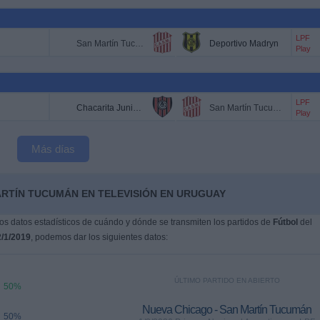
LPF
San Martín Tucumán
Deportivo Madryn
Play
LPF
Chacarita Juniors
San Martín Tucumán
Play
Más días
ARTÍN TUCUMÁN EN TELEVISIÓN EN URUGUAY
s datos estadísticos de cuándo y dónde se transmiten los partidos de
Fútbol
del
/1/2019
, podemos dar los siguientes datos:
ÚLTIMO PARTIDO EN ABIERTO
50%
Nueva Chicago - San Martín Tucumán
50%