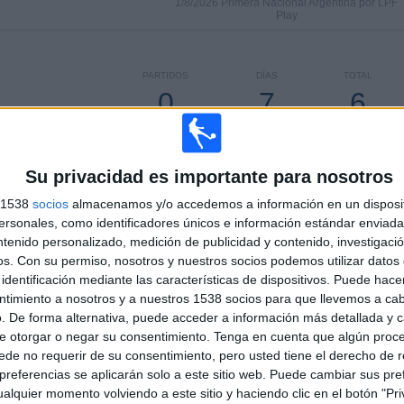
1/8/2026 Primera Nacional Argentina por LPF
Play
PARTIDOS
DÍAS
TOTAL
0
7
6
CONSECUTIVOS
SIN PARTIDO
CANALES TV
DE PAGO
GRATUÍTO
Su privacidad es importante para nosotros
s 1538
socios
almacenamos y/o accedemos a información en un disposit
sonales, como identificadores únicos e información estándar enviada 
ntenido personalizado, medición de publicidad y contenido, investigaci
TOTAL
MÁXIMO
TOTAL
os.
Con su permiso, nosotros y nuestros socios podemos utilizar datos 
4
3
30
identificación mediante las características de dispositivos. Puede hacer
ntimiento a nosotros y a nuestros 1538 socios para que llevemos a ca
COMPETICIONES
VS Temperley
RIVALES
. De forma alternativa, puede acceder a información más detallada y 
e otorgar o negar su consentimiento.
Tenga en cuenta que algún proc
RANKING POR COMPETICIONES
de no requerir de su consentimiento, pero usted tiene el derecho de r
referencias se aplicarán solo a este sitio web. Puede cambiar sus pref
Primera Nacional Argentina
39 (84,78%)
alquier momento volviendo a este sitio y haciendo clic en el botón "Pri
Primera División Argentina
3 (6,52%)