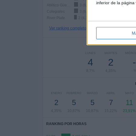
inferior de la página
Atlético Güemes
3 (6,52%)
Colegiales
3 (6,52%)
River Plate
2 (4,35%)
Ver ranking completo
M
Nº DE 
LUNES
MARTES
MIÉRC
4
2
-
8,7%
4,35%
- 
ENERO
FEBRERO
MARZO
ABRIL
MAYO
2
5
5
7
11
4,35%
10,87%
10,87%
15,22%
23,91%
RANKING POR HORAS