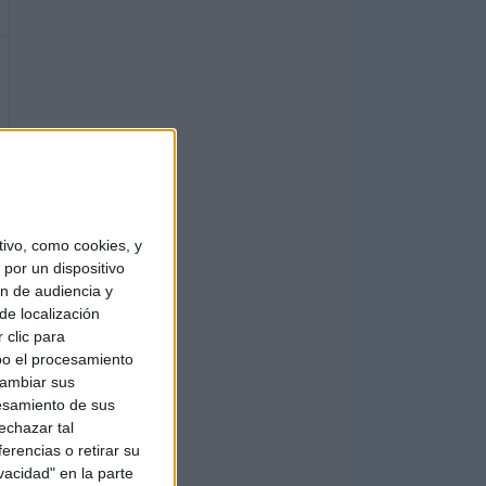
ivo, como cookies, y
por un dispositivo
ón de audiencia y
de localización
 clic para
bo el procesamiento
cambiar sus
esamiento de sus
echazar tal
erencias o retirar su
vacidad" en la parte