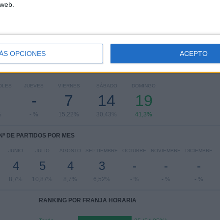
 web.
Copa Argentina
3 (6,52%)
Torneo de Verano AR
1 (2,17%)
Ver ranking completo
ÁS OPCIONES
ACEPTO
PARTIDOS POR DÍA DE LA SEMANA
OLES
JUEVES
VIERNES
SÁBADO
DOMINGO
-
7
14
19
%
- %
15,22%
30,43%
41,3%
Nº DE PARTIDOS POR MES
JUNIO
JULIO
AGOSTO
SEPTIEMBRE
OCTUBRE
NOVIEMBRE
DICIEMBRE
4
5
4
3
-
-
-
8,7%
10,87%
8,7%
6,52%
- %
- %
- %
RANKING POR FRANJA HORARIA