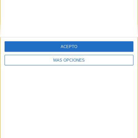
Independiente del Valle
18 (7,73%)
Barcelona SC
16 (6,87%)
Aucas
15 (6,44%)
Ver ranking completo
RANKING POR COMPETICIONES
ACEPTO
Liga Pro Ecuador
215 (92,27%)
MÁS OPCIONES
Copa Sudamericana
10 (4,29%)
Copa Ecuador
7 (3%)
Noche Amarilla
1 (0,43%)
Ver ranking completo
Nº DE PARTIDOS POR DÍA DE LA SEMANA
LUNES
MARTES
MIÉRCOLES
JUEVES
VIERNES
8
7
19
8
33
3,43%
3%
8,15%
3,43%
14,16%