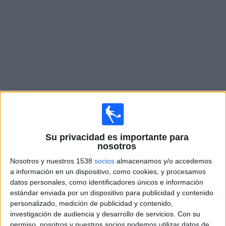
Noticias
Widget
Fixture de
Mushuc Runa
en vivo
Mañana lunes, 10/8/2026
Su privacidad es importante para
16:00
Liga Pro Ecuador
nosotros
Nosotros y nuestros 1538
socios
almacenamos y/o accedemos
Técnico Universitario
a información en un dispositivo, como cookies, y procesamos
Mushuc Runa
datos personales, como identificadores únicos e información
Zapping Internacional
estándar enviada por un dispositivo para publicidad y contenido
personalizado, medición de publicidad y contenido,
investigación de audiencia y desarrollo de servicios.
Con su
Sábado, 15/8/2026
permiso, nosotros y nuestros socios podemos utilizar datos de