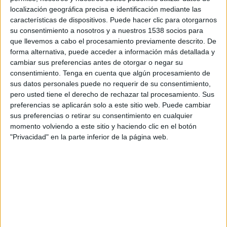
21:00
Liga Pro Ecuador
localización geográfica precisa e identificación mediante las
características de dispositivos. Puede hacer clic para otorgarnos
Mushuc Runa
su consentimiento a nosotros y a nuestros 1538 socios para
Barcelona SC
que llevemos a cabo el procesamiento previamente descrito. De
forma alternativa, puede acceder a información más detallada y
Zapping Internacional
cambiar sus preferencias antes de otorgar o negar su
consentimiento.
Tenga en cuenta que algún procesamiento de
Viernes, 21/8/2026
sus datos personales puede no requerir de su consentimiento,
pero usted tiene el derecho de rechazar tal procesamiento. Sus
21:00
Liga Pro Ecuador
preferencias se aplicarán solo a este sitio web. Puede cambiar
sus preferencias o retirar su consentimiento en cualquier
Deportivo Cuenca
momento volviendo a este sitio y haciendo clic en el botón
Mushuc Runa
"Privacidad" en la parte inferior de la página web.
Zapping Internacional
Más días
DATOS ESTADÍSTICOS DEL EQUIPO MUSHUC RUNA EN
TELEVISIÓN EN URUGUAY