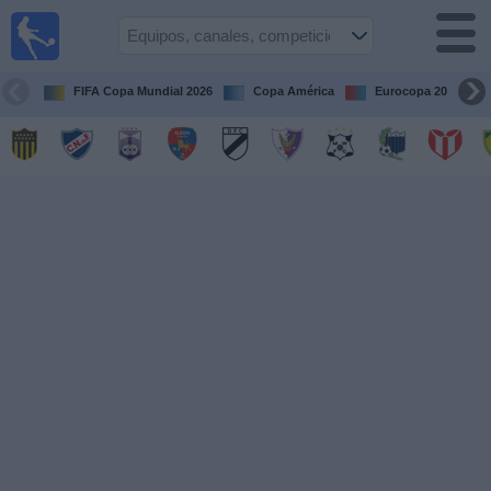
Fútbol
en vivo
Uruguay
FIFA Copa Mundial 2026
Copa América
Eurocopa 2028
Guía de
Partidos
Televisados
Próximos
Partidos
Equipos
Competiciones
Canales
Otros
Deportes