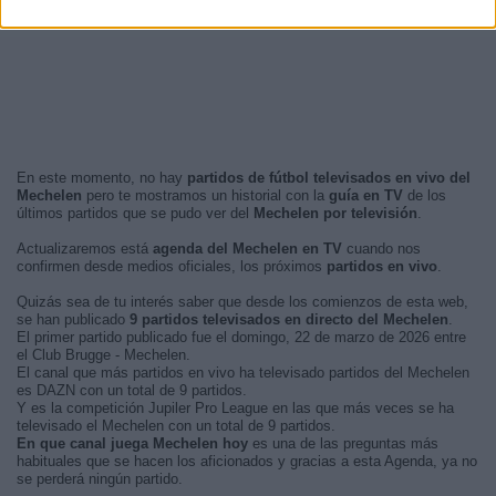
En este momento, no hay
partidos de fútbol televisados en vivo del
Mechelen
pero te mostramos un historial con la
guía en TV
de los
últimos partidos que se pudo ver del
Mechelen por televisión
.
Actualizaremos está
agenda del Mechelen en TV
cuando nos
confirmen desde medios oficiales, los próximos
partidos en vivo
.
Quizás sea de tu interés saber que desde los comienzos de esta web,
se han publicado
9 partidos televisados en directo del Mechelen
.
El primer partido publicado fue el domingo, 22 de marzo de 2026 entre
el Club Brugge - Mechelen.
El canal que más partidos en vivo ha televisado partidos del Mechelen
es DAZN con un total de 9 partidos.
Y es la competición Jupiler Pro League en las que más veces se ha
televisado el Mechelen con un total de 9 partidos.
En que canal juega Mechelen hoy
es una de las preguntas más
habituales que se hacen los aficionados y gracias a esta Agenda, ya no
se perderá ningún partido.