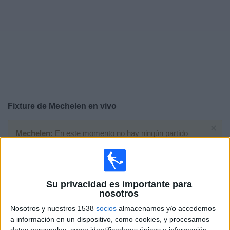
Noticias
Widget
Fixture de
Mechelen
en vivo
×
Mechelen:
En este momento no hay ningún partido
televisado. Puedes consultar el historial de partidos en
TV emitidos anteriormente.
Su privacidad es importante para
Domingo, 24/5/2026
nosotros
13:30
Jupiler Pro League
Nosotros y nuestros 1538
socios
almacenamos y/o accedemos
a información en un dispositivo, como cookies, y procesamos
datos personales, como identificadores únicos e información