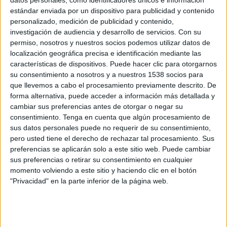
estándar enviada por un dispositivo para publicidad y contenido
Sint-Truiden VV
personalizado, medición de publicidad y contenido,
Mechelen
investigación de audiencia y desarrollo de servicios.
Con su
permiso, nosotros y nuestros socios podemos utilizar datos de
DAZN (Ver en directo)
localización geográfica precisa e identificación mediante las
características de dispositivos. Puede hacer clic para otorgarnos
Jueves, 21/5/2026
su consentimiento a nosotros y a nuestros 1538 socios para
que llevemos a cabo el procesamiento previamente descrito. De
15:30
Jupiler Pro League
forma alternativa, puede acceder a información más detallada y
cambiar sus preferencias antes de otorgar o negar su
consentimiento.
Tenga en cuenta que algún procesamiento de
sus datos personales puede no requerir de su consentimiento,
Mechelen
pero usted tiene el derecho de rechazar tal procesamiento. Sus
Club Brugge
preferencias se aplicarán solo a este sitio web. Puede cambiar
DAZN (Ver en directo)
sus preferencias o retirar su consentimiento en cualquier
momento volviendo a este sitio y haciendo clic en el botón
"Privacidad" en la parte inferior de la página web.
Domingo, 17/5/2026
08:30
Jupiler Pro League