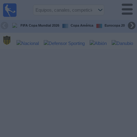
Fútbol
en vivo
Uruguay
FIFA Copa Mundial 2026
Copa América
Eurocopa 2028
Guía de
Partidos
Televisados
Próximos
Partidos
Equipos
Competiciones
Canales
Otros
Deportes