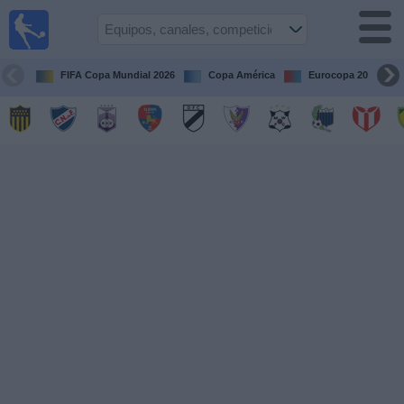
Fútbol
en vivo
Uruguay
FIFA Copa Mundial 2026
Copa América
Eurocopa 2028
Guía de
Partidos
Televisados
Próximos
Partidos
Equipos
Competiciones
Canales
Otros
Deportes