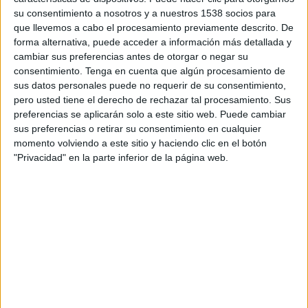
TELEVISIÓN EN URUGUAY
su consentimiento a nosotros y a nuestros 1538 socios para
que llevemos a cabo el procesamiento previamente descrito. De
A fecha de hoy
7/8/2026
y desde que esta web recoge los datos
forma alternativa, puede acceder a información más detallada y
estadísticos de cuándo y dónde se transmiten los partidos de
Fútbol
del
cambiar sus preferencias antes de otorgar o negar su
equipo
Junior
en
Uruguay
, que fue el
24/8/2014
, podemos dar los
consentimiento.
Tenga en cuenta que algún procesamiento de
siguientes datos:
sus datos personales puede no requerir de su consentimiento,
pero usted tiene el derecho de rechazar tal procesamiento. Sus
302
preferencias se aplicarán solo a este sitio web. Puede cambiar
sus preferencias o retirar su consentimiento en cualquier
PARTIDOS TELEVISADOS
momento volviendo a este sitio y haciendo clic en el botón
"Privacidad" en la parte inferior de la página web.
27 partidos en abierto
8,94%
275 partidos de pago
91,06%
ÚLTIMO PARTIDO EN ABIERTO
Junior - Deportivo Cali
3/4/2026 Liga Colombiana por RCN Nuestra Tele, Win Sports TV
YouTube
RANKING POR CANALES