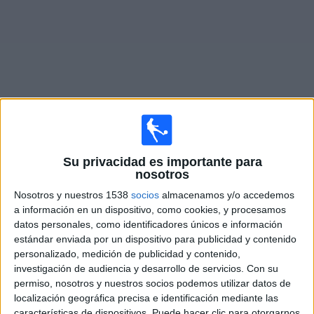
Noticias
Widget
Fixture de
Junior
en vivo
Su privacidad es importante para
nosotros
Lunes, 10/8/2026
Nosotros y nuestros 1538
socios
almacenamos y/o accedemos
22:05
Liga Colombiana
a información en un dispositivo, como cookies, y procesamos
datos personales, como identificadores únicos e información
Junior
estándar enviada por un dispositivo para publicidad y contenido
Deportivo Pereira
personalizado, medición de publicidad y contenido,
RCN Nuestra Tele
investigación de audiencia y desarrollo de servicios.
Con su
permiso, nosotros y nuestros socios podemos utilizar datos de
localización geográfica precisa e identificación mediante las
DATOS ESTADÍSTICOS DEL EQUIPO JUNIOR EN
características de dispositivos. Puede hacer clic para otorgarnos