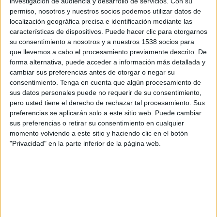
investigación de audiencia y desarrollo de servicios.
Con su
permiso, nosotros y nuestros socios podemos utilizar datos de
15:45
UEFA Nations League
localización geográfica precisa e identificación mediante las
Fase de grupos
características de dispositivos. Puede hacer clic para otorgarnos
su consentimiento a nosotros y a nuestros 1538 socios para
Israel
que llevemos a cabo el procesamiento previamente descrito. De
República Irlanda
forma alternativa, puede acceder a información más detallada y
cambiar sus preferencias antes de otorgar o negar su
Canal por confirmar
consentimiento.
Tenga en cuenta que algún procesamiento de
sus datos personales puede no requerir de su consentimiento,
Jueves, 1/10/2026
pero usted tiene el derecho de rechazar tal procesamiento. Sus
15:45
UEFA Nations League
preferencias se aplicarán solo a este sitio web. Puede cambiar
Fase de grupos
sus preferencias o retirar su consentimiento en cualquier
momento volviendo a este sitio y haciendo clic en el botón
Israel
"Privacidad" en la parte inferior de la página web.
Kosovo
Canal por confirmar
Más días