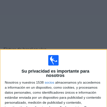
Noticias
Widget
Fixture de
Israel
en vivo
Jueves, 24/9/2026
15:45
UEFA Nations League
Su privacidad es importante para
Fase de grupos
nosotros
Austria
Nosotros y nuestros 1538
socios
almacenamos y/o accedemos
a información en un dispositivo, como cookies, y procesamos
Israel
datos personales, como identificadores únicos e información
Canal por confirmar
estándar enviada por un dispositivo para publicidad y contenido
personalizado, medición de publicidad y contenido,
Domingo, 27/9/2026