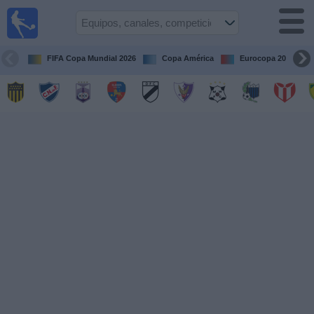
Fútbol
en vivo
Uruguay
FIFA Copa Mundial 2026
Copa América
Eurocopa 2028
Guía de
Partidos
Televisados
Próximos
Partidos
Equipos
Competiciones
Canales
Otros
Deportes