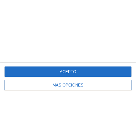
10
6
35
COMPETICIONES
VS Italia
RIVALES
RANKING POR EQUIPOS
Italia
6 (9,52%)
Inglaterra
5 (7,94%)
Albania
4 (6,35%)
Alemania
3 (4,76%)
Islandia
3 (4,76%)
ACEPTO
Ver ranking completo
MÁS OPCIONES
RANKING POR COMPETICIONES
FIFA Copa Mundial 2026
12 (19,05%)
Eurocopa 2028
12 (19,05%)
Europeo Sub-19
7 (11,11%)
FIFA Mundial Sub-20
7 (11,11%)
Amistoso
6 (9,52%)
Ver ranking completo