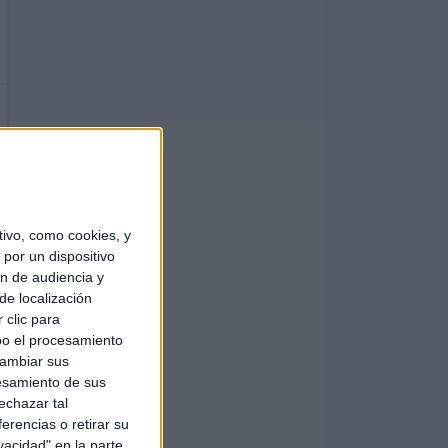
ivo, como cookies, y
por un dispositivo
ón de audiencia y
de localización
 clic para
bo el procesamiento
cambiar sus
esamiento de sus
echazar tal
erencias o retirar su
vacidad" en la parte