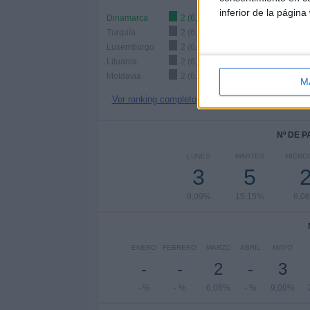
inferior de la página
Dinamarca
2 (6,06%)
Turquía
2 (6,06%)
Luxemburgo
2 (6,06%)
Lituania
2 (6,06%)
Moldavia
2 (6,06%)
M
Ver ranking completo
Nº DE 
LUNES
MARTES
MIÉRC
3
5
9,09%
15,15%
6,0
ENERO
FEBRERO
MARZO
ABRIL
MAYO
-
-
2
-
3
- %
- %
6,06%
- %
9,09%