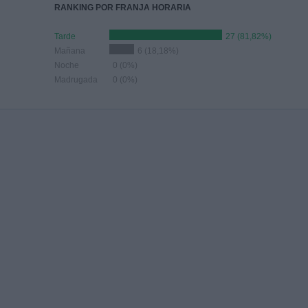
RANKING POR FRANJA HORARIA
Tarde
27 (81,82%)
Mañana
6 (18,18%)
Noche
0 (0%)
Madrugada
0 (0%)