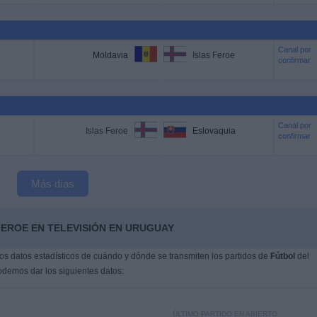
Canal por
Moldavia
Islas Feroe
confirmar
Canal por
Islas Feroe
Eslovaquia
confirmar
Más días
FEROE EN TELEVISIÓN EN URUGUAY
s datos estadísticos de cuándo y dónde se transmiten los partidos de
Fútbol
del
odemos dar los siguientes datos:
ÚLTIMO PARTIDO EN ABIERTO