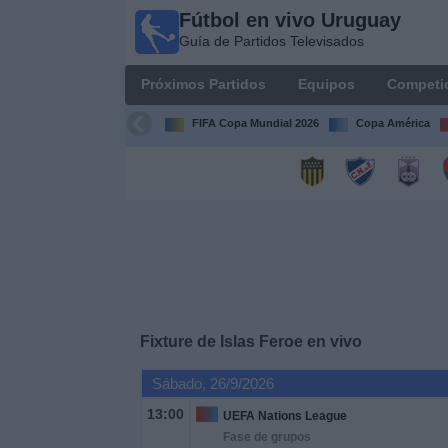
Fútbol en vivo Uruguay
Fútbol
Guía de Partidos Televisados
en vivo
Uruguay
Próximos Partidos
Equipos
Competi
Guía de
Partidos
FIFA Copa Mundial 2026
Copa América
Televisados
Próximos
Partidos
Equipos
Competiciones
Fixture de
Islas Feroe
en vivo
Canales
Sábado, 26/9/2026
13:00
UEFA Nations League
Otros
Fase de grupos
Deportes