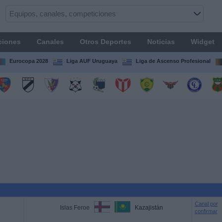
ciones
Canales
Otros Deportes
Noticias
Widget
Eurocopa 2028
Liga AUF Uruguaya
Liga de Ascenso Profesional
Canal por
Islas Feroe
Kazajistán
confirmar