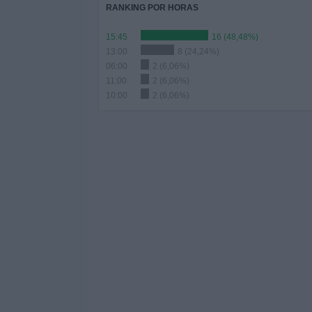
RANKING POR HORAS
15:45
16 (48,48%)
13:00
8 (24,24%)
06:00
2 (6,06%)
11:00
2 (6,06%)
10:00
2 (6,06%)