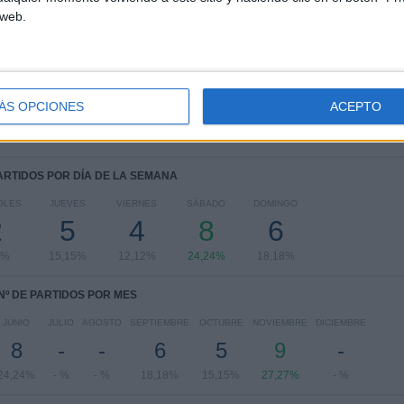
 web.
Eurocopa 2028
9 (27,27%)
UEFA Nations League
9 (27,27%)
FIFA Copa Mundial 2026
5 (15,15%)
Amistoso
4 (12,12%)
Europeo Sub-17 Femenino
4 (12,12%)
ÁS OPCIONES
ACEPTO
Ver ranking completo
PARTIDOS POR DÍA DE LA SEMANA
OLES
JUEVES
VIERNES
SÁBADO
DOMINGO
2
5
4
8
6
6%
15,15%
12,12%
24,24%
18,18%
Nº DE PARTIDOS POR MES
JUNIO
JULIO
AGOSTO
SEPTIEMBRE
OCTUBRE
NOVIEMBRE
DICIEMBRE
8
-
-
6
5
9
-
24,24%
- %
- %
18,18%
15,15%
27,27%
- %