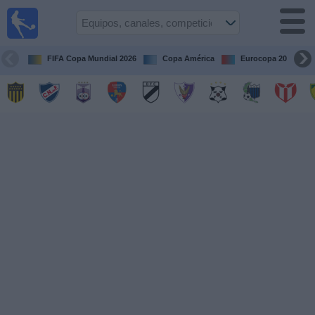
Fútbol
en vivo
Uruguay
FIFA Copa Mundial 2026
Copa América
Eurocopa 2028
Guía de
Partidos
Televisados
Próximos
Partidos
Equipos
Competiciones
Canales
Otros
Deportes