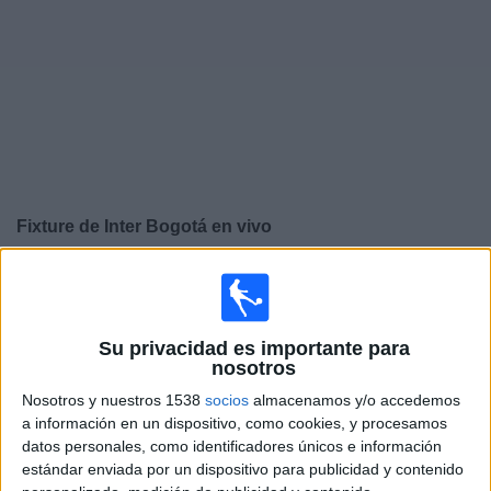
Noticias
Widget
Fixture de
Inter Bogotá
en vivo
×
Inter Bogotá:
En este momento no hay ningún partido
televisado. Puedes consultar el historial de partidos en
TV emitidos anteriormente.
Su privacidad es importante para
nosotros
Sábado, 8/8/2026
Nosotros y nuestros 1538
socios
almacenamos y/o accedemos
a información en un dispositivo, como cookies, y procesamos
20:25
Liga Colombiana
datos personales, como identificadores únicos e información
estándar enviada por un dispositivo para publicidad y contenido
Deportes Tolima