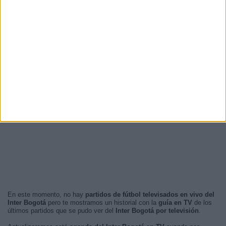
En este momento, no hay
partidos de fútbol televisados en vivo del
Inter Bogotá
pero te mostramos un historial con la
guía en TV
de los
últimos partidos que se pudo ver del
Inter Bogotá por televisión
.