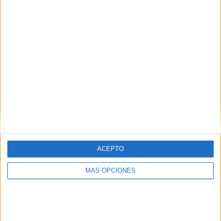
COMPETICIONES
VS Atlético
RIVALES
Nacional
RANKING POR EQUIPOS
Atlético Nacional
3 (12%)
América de Cali
2 (8%)
Jaguares FC
2 (8%)
Internacional FC Palmira
2 (8%)
Deportes Tolima
2 (8%)
Ver ranking completo
RANKING POR COMPETICIONES
ACEPTO
Liga Colombiana
23 (92%)
Copa Colombia
2 (8%)
MÁS OPCIONES
Ver ranking completo
Nº DE PARTIDOS POR DÍA DE LA SEMANA