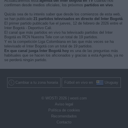
Actualizaremos está
agenda del Inter Bogotá en TV
cuando nos
confirmen desde medios oficiales, los próximos
partidos en vivo
.
Quizás sea de tu interés saber que desde los comienzos de esta web,
se han publicado
21 partidos televisados en directo del Inter Bogotá
.
El primer partido publicado fue el jueves, 12 de febrero de 2026 entre el
Inter Bogotá - Deportivo Cali.
El canal que más partidos en vivo ha televisado partidos del Inter
Bogotá es RCN Nuestra Tele con un total de 19 partidos.
Y es la competición Liga Colombiana en las que más veces se ha
televisado el Inter Bogotá con un total de 19 partidos.
En que canal juega Inter Bogotá hoy
es una de las preguntas más
habituales que se hacen los aficionados y gracias a esta Agenda, ya no
se perderá ningún partido.
Cambiar a tu zona horaria
Fútbol en vivo en
Uruguay
© WOSTI 2026 |
wosti.com
Aviso legal
Política de cookies
Recomendados
Contacto