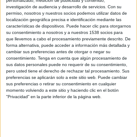
personalizado, medición de publicidad y contenido,
Inter Bogotá
investigación de audiencia y desarrollo de servicios.
Con su
RCN Nuestra Tele
permiso, nosotros y nuestros socios podemos utilizar datos de
localización geográfica precisa e identificación mediante las
Miércoles, 5/8/2026
características de dispositivos. Puede hacer clic para otorgarnos
su consentimiento a nosotros y a nuestros 1538 socios para
20:15
Liga Colombiana
que llevemos a cabo el procesamiento previamente descrito. De
forma alternativa, puede acceder a información más detallada y
Inter Bogotá
cambiar sus preferencias antes de otorgar o negar su
Jaguares FC
consentimiento.
Tenga en cuenta que algún procesamiento de
RCN Nuestra Tele
sus datos personales puede no requerir de su consentimiento,
pero usted tiene el derecho de rechazar tal procesamiento. Sus
preferencias se aplicarán solo a este sitio web. Puede cambiar
Miércoles, 29/7/2026
sus preferencias o retirar su consentimiento en cualquier
19:00
Copa Colombia
momento volviendo a este sitio y haciendo clic en el botón
"Privacidad" en la parte inferior de la página web.
Internacional FC Palmira
Inter Bogotá
Win Sports TV YouTube
Más días