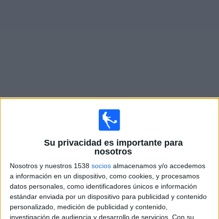
Noticias
Widget
Fixture de
Gibraltar
en vivo
Domingo, 27/9/2026
13:00
UEFA Nations League
Su privacidad es importante para
Fase de grupos
nosotros
Nosotros y nuestros 1538
socios
almacenamos y/o accedemos
Gibraltar
a información en un dispositivo, como cookies, y procesamos
Andorra
datos personales, como identificadores únicos e información
Canal por confirmar
estándar enviada por un dispositivo para publicidad y contenido
personalizado, medición de publicidad y contenido,
investigación de audiencia y desarrollo de servicios.
Con su
Jueves, 1/10/2026