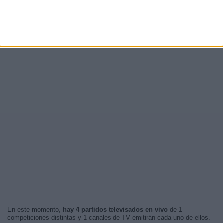
En este momento,
hay 4 partidos televisados en vivo
de 1
competiciones distintas y 1 canales de TV emitirán cada uno de ellos.