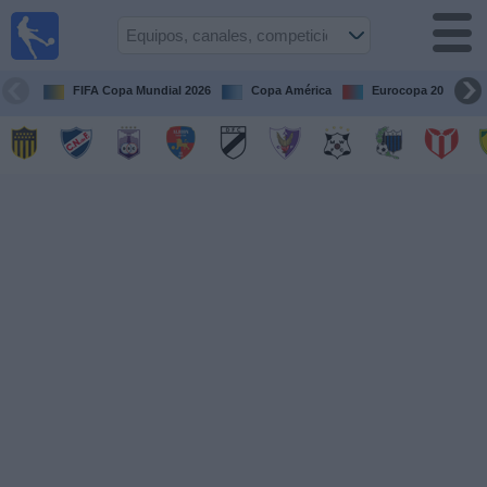
Fútbol
en vivo
Uruguay
FIFA Copa Mundial 2026
Copa América
Eurocopa 2028
Guía de
Partidos
Televisados
Próximos
Partidos
Equipos
Competiciones
Canales
Otros
Deportes