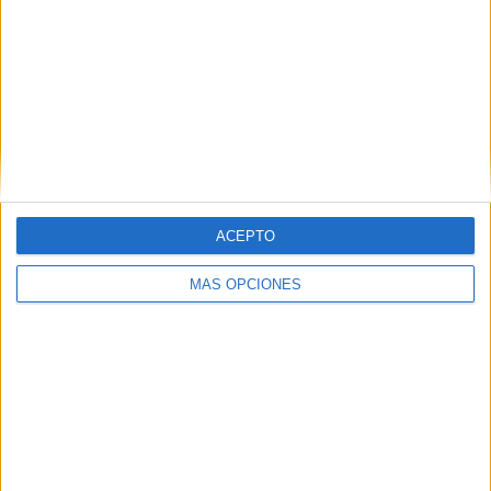
4
3
17
COMPETICIONES
VS Holanda
RIVALES
RANKING POR EQUIPOS
Holanda
3 (10,34%)
Grecia
3 (10,34%)
Bélgica
2 (6,9%)
Georgia
2 (6,9%)
Macedonia Norte
2 (6,9%)
ACEPTO
Ver ranking completo
MÁS OPCIONES
RANKING POR COMPETICIONES
FIFA Copa Mundial 2026
8 (27,59%)
UEFA Nations League
8 (27,59%)
Eurocopa 2028
8 (27,59%)
Amistoso
5 (17,24%)
Ver ranking completo