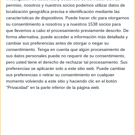
permiso, nosotros y nuestros socios podemos utilizar datos de
15:45
UEFA Nations League
localización geográfica precisa e identificación mediante las
Fase de grupos
características de dispositivos. Puede hacer clic para otorgarnos
su consentimiento a nosotros y a nuestros 1538 socios para
Malta
que llevemos a cabo el procesamiento previamente descrito. De
Gibraltar
forma alternativa, puede acceder a información más detallada y
cambiar sus preferencias antes de otorgar o negar su
Canal por confirmar
consentimiento.
Tenga en cuenta que algún procesamiento de
sus datos personales puede no requerir de su consentimiento,
Viernes, 13/11/2026
pero usted tiene el derecho de rechazar tal procesamiento. Sus
preferencias se aplicarán solo a este sitio web. Puede cambiar
15:45
UEFA Nations League
sus preferencias o retirar su consentimiento en cualquier
Fase de grupos
momento volviendo a este sitio y haciendo clic en el botón
"Privacidad" en la parte inferior de la página web.
Andorra
Gibraltar
Canal por confirmar
Más días