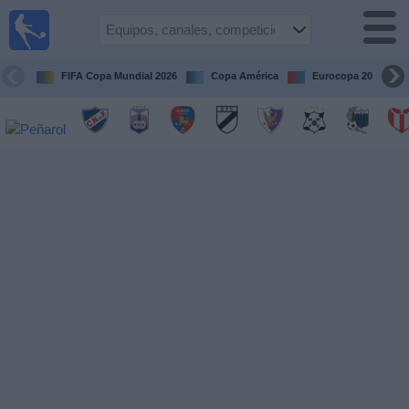
Fútbol
en vivo
Uruguay
FIFA Copa Mundial 2026
Copa América
Eurocopa 2028
Guía de
Partidos
Televisados
Próximos
Partidos
Equipos
Competiciones
Canales
Otros
Deportes