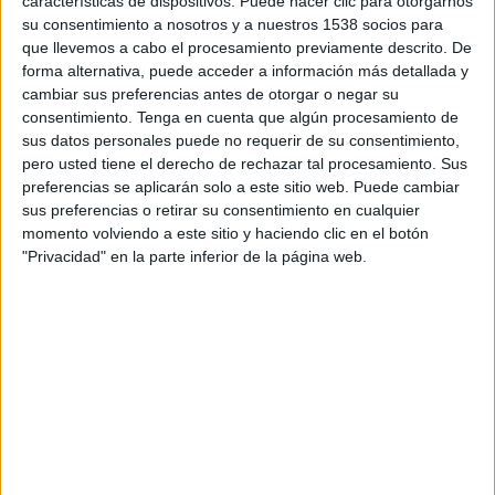
características de dispositivos. Puede hacer clic para otorgarnos
11:00
National League
su consentimiento a nosotros y a nuestros 1538 socios para
que llevemos a cabo el procesamiento previamente descrito. De
Worthing FC
forma alternativa, puede acceder a información más detallada y
Forest Green Rovers
cambiar sus preferencias antes de otorgar o negar su
consentimiento.
Tenga en cuenta que algún procesamiento de
DAZN (Ver en directo)
sus datos personales puede no requerir de su consentimiento,
pero usted tiene el derecho de rechazar tal procesamiento. Sus
preferencias se aplicarán solo a este sitio web. Puede cambiar
DATOS ESTADÍSTICOS DEL EQUIPO FOREST GREEN
sus preferencias o retirar su consentimiento en cualquier
ROVERS EN TELEVISIÓN EN URUGUAY
momento volviendo a este sitio y haciendo clic en el botón
"Privacidad" en la parte inferior de la página web.
A fecha de hoy
6/8/2026
y desde que esta web recoge los datos
estadísticos de cuándo y dónde se transmiten los partidos de
Fútbol
del
equipo
Forest Green Rovers
en
Uruguay
, que fue el
6/12/2015
,
podemos dar los siguientes datos:
56
PARTIDOS TELEVISADOS
0 partidos en abierto
0%