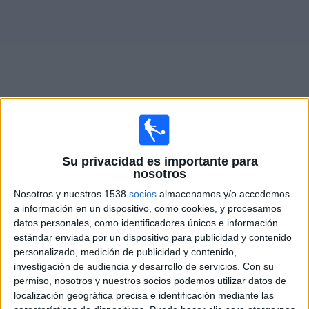
Noticias
Widget
Fixture de
Forest Green Rovers
en vivo
Su privacidad es importante para
Sábado, 8/8/2026
nosotros
Nosotros y nuestros 1538
socios
almacenamos y/o accedemos
11:00
National League
a información en un dispositivo, como cookies, y procesamos
Forest Green Rovers
datos personales, como identificadores únicos e información
estándar enviada por un dispositivo para publicidad y contenido
Halifax Town
personalizado, medición de publicidad y contenido,
DAZN (Ver en directo)
investigación de audiencia y desarrollo de servicios.
Con su
permiso, nosotros y nuestros socios podemos utilizar datos de
Sábado, 15/8/2026
localización geográfica precisa e identificación mediante las