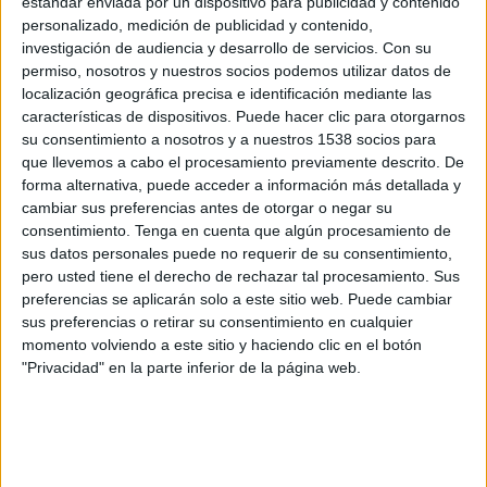
estándar enviada por un dispositivo para publicidad y contenido
personalizado, medición de publicidad y contenido,
Nice
investigación de audiencia y desarrollo de servicios.
Con su
Metz
permiso, nosotros y nuestros socios podemos utilizar datos de
localización geográfica precisa e identificación mediante las
Disney+ Premium
características de dispositivos. Puede hacer clic para otorgarnos
su consentimiento a nosotros y a nuestros 1538 socios para
Domingo, 10/5/2026
que llevemos a cabo el procesamiento previamente descrito. De
16:00
Francia Ligue 1
forma alternativa, puede acceder a información más detallada y
cambiar sus preferencias antes de otorgar o negar su
consentimiento.
Tenga en cuenta que algún procesamiento de
sus datos personales puede no requerir de su consentimiento,
pero usted tiene el derecho de rechazar tal procesamiento. Sus
Metz
preferencias se aplicarán solo a este sitio web. Puede cambiar
Lorient
sus preferencias o retirar su consentimiento en cualquier
Disney+ Premium
momento volviendo a este sitio y haciendo clic en el botón
"Privacidad" en la parte inferior de la página web.
Sábado, 2/5/2026
14:00
Francia Ligue 1