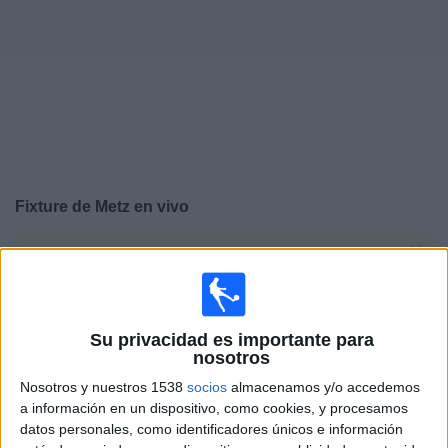
Noticias
Widget
Fixture de
Metz
en vivo
×
Metz:
En este momento no hay ningún partido
televisado. Puedes consultar el historial de partidos en
TV emitidos anteriormente.
Su privacidad es importante para
nosotros
Domingo, 17/5/2026
Nosotros y nuestros 1538
socios
almacenamos y/o accedemos
16:00
Francia Ligue 1
a información en un dispositivo, como cookies, y procesamos
datos personales, como identificadores únicos e información