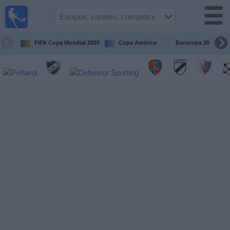
Fútbol
en vivo
Uruguay
FIFA Copa Mundial 2026
Copa América
Eurocopa 2028
Guía de
Partidos
Televisados
Próximos
Partidos
Equipos
Competiciones
Canales
Otros
Deportes