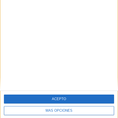
49,28%
35 partidos de visitante
50,72%
TOTAL
MÁXIMO
TOTAL
2
13
13
COMPETICIONES
VS O. Lyonnais
RIVALES
RANKING POR EQUIPOS
O. Lyonnais
13 (18,84%)
PSG
9 (13,04%)
O. Marseille
8 (11,59%)
AS Monaco
8 (11,59%)
Nice
8 (11,59%)
Ver ranking completo
ACEPTO
RANKING POR COMPETICIONES
MÁS OPCIONES
Francia Ligue 1
66 (95,65%)