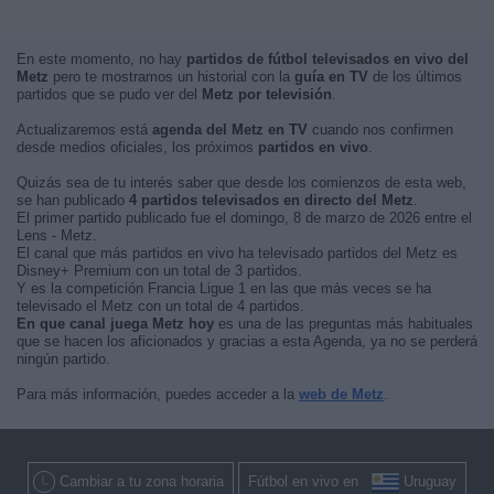
En este momento, no hay
partidos de fútbol televisados en vivo del
Metz
pero te mostramos un historial con la
guía en TV
de los últimos
partidos que se pudo ver del
Metz por televisión
.
Actualizaremos está
agenda del Metz en TV
cuando nos confirmen
desde medios oficiales, los próximos
partidos en vivo
.
Quizás sea de tu interés saber que desde los comienzos de esta web,
se han publicado
4 partidos televisados en directo del Metz
.
El primer partido publicado fue el domingo, 8 de marzo de 2026 entre el
Lens - Metz.
El canal que más partidos en vivo ha televisado partidos del Metz es
Disney+ Premium con un total de 3 partidos.
Y es la competición Francia Ligue 1 en las que más veces se ha
televisado el Metz con un total de 4 partidos.
En que canal juega Metz hoy
es una de las preguntas más habituales
que se hacen los aficionados y gracias a esta Agenda, ya no se perderá
ningún partido.
Para más información, puedes acceder a la
web de Metz
.
Cambiar a tu zona horaria
Fútbol en vivo en
Uruguay