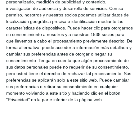
personalizado, medición de publicidad y contenido,
Córdoba
investigación de audiencia y desarrollo de servicios.
Con su
Disney+ Premium
permiso, nosotros y nuestros socios podemos utilizar datos de
localización geográfica precisa e identificación mediante las
Viernes, 15/5/2026
características de dispositivos. Puede hacer clic para otorgarnos
su consentimiento a nosotros y a nuestros 1538 socios para
16:00
LaLiga Hypermotion
que llevemos a cabo el procesamiento previamente descrito. De
forma alternativa, puede acceder a información más detallada y
Córdoba
cambiar sus preferencias antes de otorgar o negar su
Albacete
consentimiento.
Tenga en cuenta que algún procesamiento de
Disney+ Premium
sus datos personales puede no requerir de su consentimiento,
pero usted tiene el derecho de rechazar tal procesamiento. Sus
Domingo, 10/5/2026
preferencias se aplicarán solo a este sitio web. Puede cambiar
sus preferencias o retirar su consentimiento en cualquier
13:30
LaLiga Hypermotion
momento volviendo a este sitio y haciendo clic en el botón
"Privacidad" en la parte inferior de la página web.
Córdoba
Granada CF
DGO
DSports 6
Más días