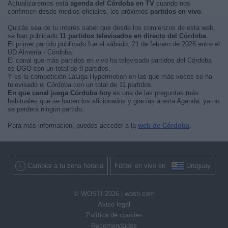
Actualizaremos está
agenda del Córdoba en TV
cuando nos
confirmen desde medios oficiales, los próximos
partidos en vivo
.
Quizás sea de tu interés saber que desde los comienzos de esta web,
se han publicado
11 partidos televisados en directo del Córdoba
.
El primer partido publicado fue el sábado, 21 de febrero de 2026 entre el
UD Almería - Córdoba.
El canal que más partidos en vivo ha televisado partidos del Córdoba
es DGO con un total de 8 partidos.
Y es la competición LaLiga Hypermotion en las que más veces se ha
televisado el Córdoba con un total de 11 partidos.
En que canal juega Córdoba hoy
es una de las preguntas más
habituales que se hacen los aficionados y gracias a esta Agenda, ya no
se perderá ningún partido.
Para más información, puedes acceder a la
web de Córdoba
.
Cambiar a tu zona horaria
Fútbol en vivo en
Uruguay
© WOSTI 2026 |
wosti.com
Aviso legal
Política de cookies
Recomendados