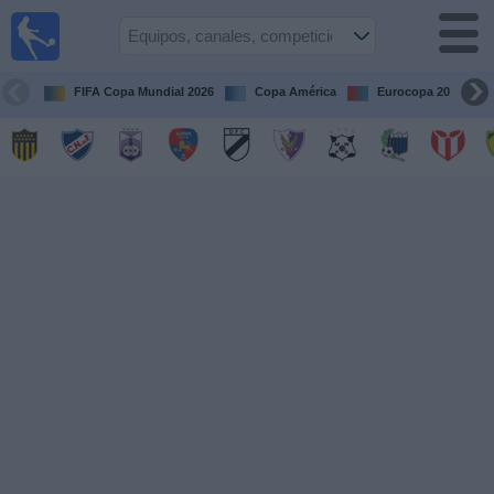
Fútbol
en vivo
Uruguay
FIFA Copa Mundial 2026
Copa América
Eurocopa 2028
Guía de
Partidos
Televisados
Próximos
Partidos
Equipos
Competiciones
Canales
Otros
Deportes