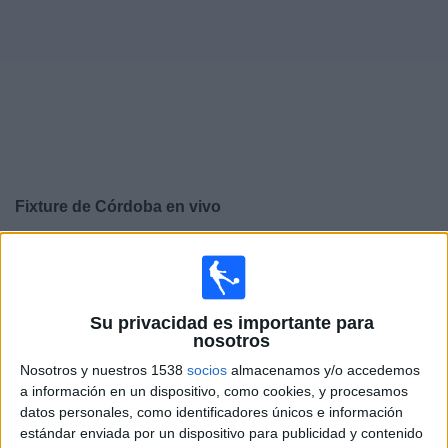
Noticias
Widget
Fixture de
Córdoba
en vivo
×
Córdoba:
En este momento no hay ningún partido
televisado. Puedes consultar el historial de partidos en
TV emitidos anteriormente.
Su privacidad es importante para
nosotros
Domingo, 24/5/2026
Nosotros y nuestros 1538
socios
almacenamos y/o accedemos
13:30
a información en un dispositivo, como cookies, y procesamos
LaLiga Hypermotion
datos personales, como identificadores únicos e información
Eibar
estándar enviada por un dispositivo para publicidad y contenido