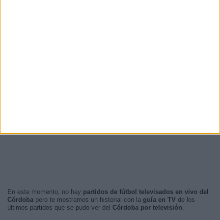
En este momento, no hay
partidos de fútbol televisados en vivo del
Córdoba
pero te mostramos un historial con la
guía en TV
de los
últimos partidos que se pudo ver del
Córdoba por televisión
.