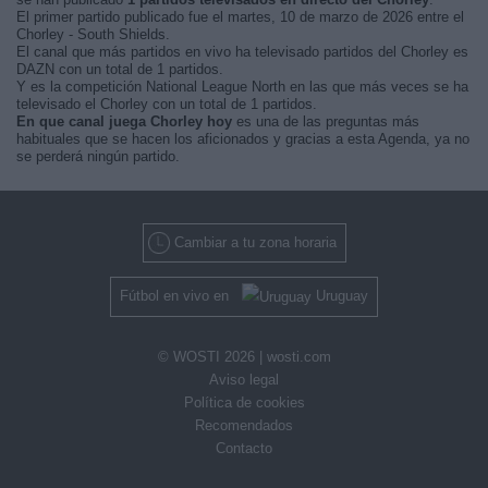
El primer partido publicado fue el martes, 10 de marzo de 2026 entre el
Chorley - South Shields.
El canal que más partidos en vivo ha televisado partidos del Chorley es
DAZN con un total de 1 partidos.
Y es la competición National League North en las que más veces se ha
televisado el Chorley con un total de 1 partidos.
En que canal juega Chorley hoy
es una de las preguntas más
habituales que se hacen los aficionados y gracias a esta Agenda, ya no
se perderá ningún partido.
Cambiar a tu zona horaria
Fútbol en vivo en
Uruguay
© WOSTI 2026 |
wosti.com
Aviso legal
Política de cookies
Recomendados
Contacto