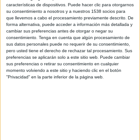
características de dispositivos. Puede hacer clic para otorgarnos
Chorley
su consentimiento a nosotros y a nuestros 1538 socios para
South Shields
que llevemos a cabo el procesamiento previamente descrito. De
DAZN (Ver en directo)
forma alternativa, puede acceder a información más detallada y
cambiar sus preferencias antes de otorgar o negar su
consentimiento.
Tenga en cuenta que algún procesamiento de
DATOS ESTADÍSTICOS DEL EQUIPO CHORLEY EN
sus datos personales puede no requerir de su consentimiento,
TELEVISIÓN EN URUGUAY
pero usted tiene el derecho de rechazar tal procesamiento. Sus
preferencias se aplicarán solo a este sitio web. Puede cambiar
A fecha de hoy
7/8/2026
y desde que esta web recoge los datos
sus preferencias o retirar su consentimiento en cualquier
estadísticos de cuándo y dónde se transmiten los partidos de
Fútbol
del
momento volviendo a este sitio y haciendo clic en el botón
equipo
Chorley
en
Uruguay
, que fue el
28/11/2020
, podemos dar los
"Privacidad" en la parte inferior de la página web.
siguientes datos:
4
PARTIDOS TELEVISADOS
0 partidos en abierto
0%
4 partidos de pago
100%