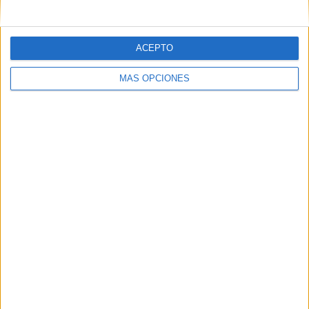
LUNES
MARTES
MIÉRCOLES
JUEVES
VIERNES
-
1
-
-
1
- %
25%
- %
- %
25%
ACEPTO
SÁBADO
DOMINGO
2
-
MÁS OPCIONES
50%
- %
Nº DE PARTIDOS POR MES
ENERO
FEBRERO
MARZO
ABRIL
MAYO
JUNIO
JULIO
AGOSTO
2
-
1
-
-
-
-
-
50%
- %
25%
- %
- %
- %
- %
- %
SEPTIEMBRE
OCTUBRE
NOVIEMBRE
DICIEMBRE
-
-
1
-
- %
- %
25%
- %
RANKING POR HORAS