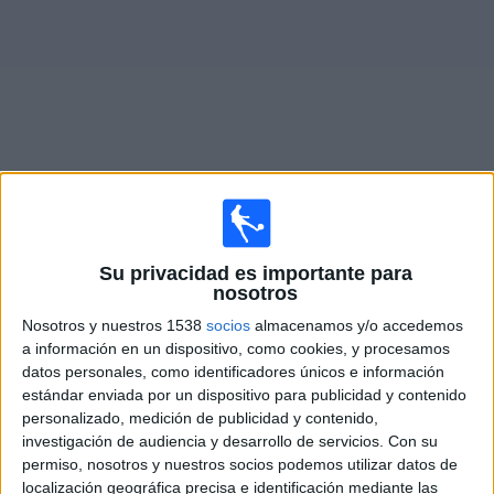
Noticias
Widget
Fixture de
Chorley
en vivo
×
Chorley:
En este momento no hay ningún partido
Su privacidad es importante para
nosotros
televisado. Puedes consultar el historial de partidos en
TV emitidos anteriormente.
Nosotros y nuestros 1538
socios
almacenamos y/o accedemos
a información en un dispositivo, como cookies, y procesamos
datos personales, como identificadores únicos e información
Martes, 10/3/2026
estándar enviada por un dispositivo para publicidad y contenido
15:45
National League North
personalizado, medición de publicidad y contenido,
investigación de audiencia y desarrollo de servicios.
Con su
permiso, nosotros y nuestros socios podemos utilizar datos de
localización geográfica precisa e identificación mediante las