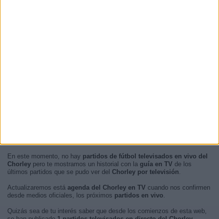
En este momento, no hay
partidos de fútbol televisados en vivo del
Chorley
pero te mostramos un historial con la
guía en TV
de los
últimos partidos que se pudo ver del
Chorley por televisión
.
Actualizaremos está
agenda del Chorley en TV
cuando nos confirmen
desde medios oficiales, los próximos
partidos en vivo
.
Quizás sea de tu interés saber que desde los comienzos de esta web,
se han publicado
1 partidos televisados en directo del Chorley
.