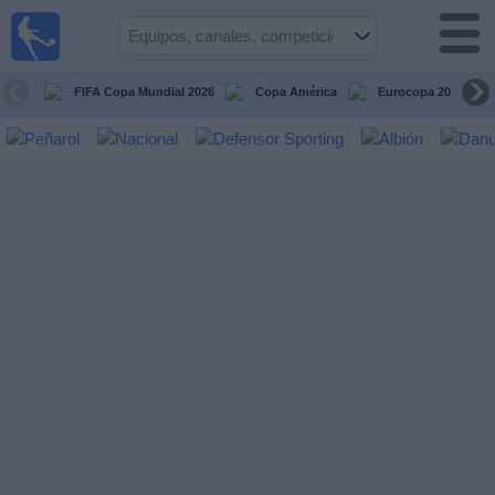
Fútbol
en vivo
Uruguay
FIFA Copa Mundial 2026
Copa América
Eurocopa 2028
Guía de
Partidos
Televisados
Próximos
Partidos
Equipos
Competiciones
Canales
Otros
Deportes