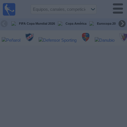
Fútbol
en vivo
Uruguay
FIFA Copa Mundial 2026
Copa América
Eurocopa 2028
Guía de
Partidos
Televisados
Próximos
Partidos
Equipos
Competiciones
Canales
Otros
Deportes