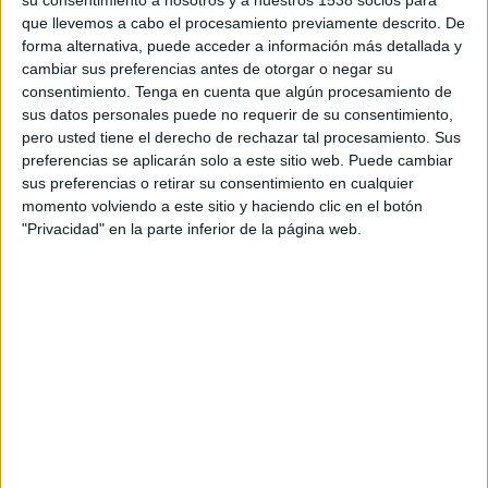
su consentimiento a nosotros y a nuestros 1538 socios para
TELEVISIÓN EN URUGUAY
que llevemos a cabo el procesamiento previamente descrito. De
forma alternativa, puede acceder a información más detallada y
A fecha de hoy
9/8/2026
y desde que esta web recoge los datos
cambiar sus preferencias antes de otorgar o negar su
estadísticos de cuándo y dónde se transmiten los partidos de
Fútbol
del
consentimiento.
Tenga en cuenta que algún procesamiento de
equipo
Ávila FC
en
Uruguay
, que fue el
28/2/2026
, podemos dar los
sus datos personales puede no requerir de su consentimiento,
siguientes datos:
pero usted tiene el derecho de rechazar tal procesamiento. Sus
preferencias se aplicarán solo a este sitio web. Puede cambiar
11
sus preferencias o retirar su consentimiento en cualquier
momento volviendo a este sitio y haciendo clic en el botón
"Privacidad" en la parte inferior de la página web.
PARTIDOS TELEVISADOS
9 partidos en abierto
81,82%
2 partidos de pago
18,18%
ÚLTIMO PARTIDO EN ABIERTO
Monagas SC B - Ávila FC
23/5/2026 Liga Futve 2 por FIFA+, DAZN App Gratis, DAZN
RANKING POR CANALES