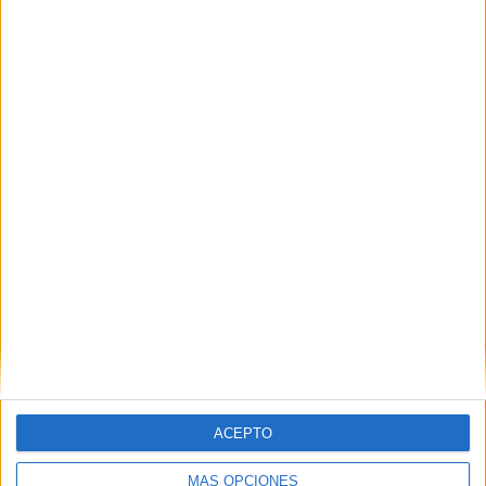
RANKING POR EQUIPOS
Marítimo de La Guaira
2 (18,18%)
Mineros Guayana
2 (18,18%)
Deportivo Miranda
2 (18,18%)
Aragua
2 (18,18%)
Monagas SC B
1 (9,09%)
Ver ranking completo
RANKING POR COMPETICIONES
Liga Futve 2
11 (100%)
Ver ranking completo
Nº DE PARTIDOS POR DÍA DE LA SEMANA
ACEPTO
LUNES
MARTES
MIÉRCOLES
JUEVES
VIERNES
MÁS OPCIONES