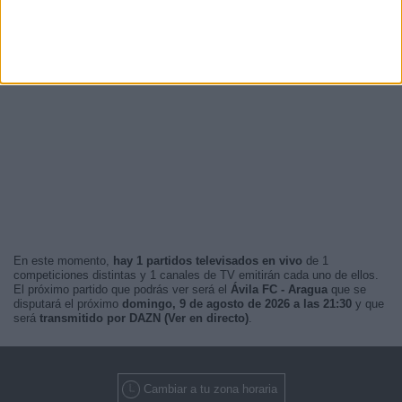
En este momento,
hay 1 partidos televisados en vivo
de 1
competiciones distintas y 1 canales de TV emitirán cada uno de ellos.
El próximo partido que podrás ver será el
Ávila FC - Aragua
que se
disputará el próximo
domingo, 9 de agosto de 2026 a las 21:30
y que
será
transmitido por DAZN (Ver en directo)
.
Cambiar a tu zona horaria