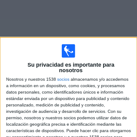
Noticias
Widget
Fixture de
Ávila FC
en vivo
Su privacidad es importante para
nosotros
Partidos de hoy domingo, 9/8/2026
Nosotros y nuestros 1538
socios
almacenamos y/o accedemos
a información en un dispositivo, como cookies, y procesamos
16:30
Liga Futve 2
datos personales, como identificadores únicos e información
Ávila FC
estándar enviada por un dispositivo para publicidad y contenido
personalizado, medición de publicidad y contenido,
Aragua
investigación de audiencia y desarrollo de servicios.
Con su
DAZN (Ver en directo)
permiso, nosotros y nuestros socios podemos utilizar datos de
localización geográfica precisa e identificación mediante las
características de dispositivos. Puede hacer clic para otorgarnos
DATOS ESTADÍSTICOS DEL EQUIPO ÁVILA FC EN