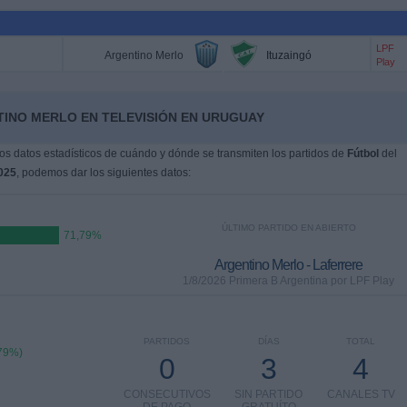
LPF
Argentino Merlo
Ituzaingó
Play
TINO MERLO EN TELEVISIÓN EN URUGUAY
s datos estadísticos de cuándo y dónde se transmiten los partidos de
Fútbol
del
025
, podemos dar los siguientes datos:
ÚLTIMO PARTIDO EN ABIERTO
71,79%
Argentino Merlo - Laferrere
1/8/2026 Primera B Argentina por LPF Play
PARTIDOS
DÍAS
TOTAL
,79%)
0
3
4
CONSECUTIVOS
SIN PARTIDO
CANALES TV