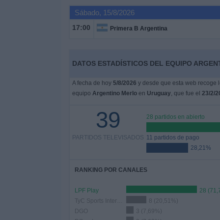
Sábado, 15/8/2026
Noticias
17:00
Primera B Argentina
Widget
DATOS ESTADÍSTICOS DEL EQUIPO ARGEN
A fecha de hoy
5/8/2026
y desde que esta web recoge lo
equipo
Argentino Merlo
en
Uruguay
, que fue el
23/2/2
39
28 partidos en abierto
PARTIDOS TELEVISADOS
11 partidos de pago
28,21%
RANKING POR CANALES
LPF Play
28 (71
TyC Sports Internacional
8 (20,51%)
DGO
3 (7,69%)