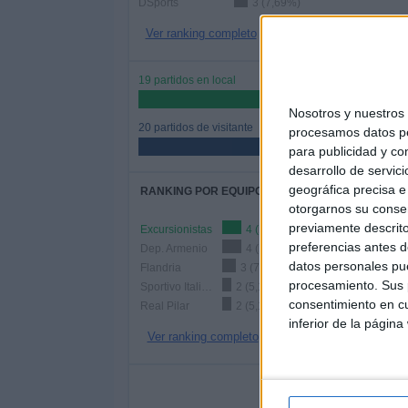
DSports
3 (7,69%)
Ver ranking completo
19 partidos en local
48,72%
Nosotros y nuestro
20 partidos de visitante
procesamos datos per
51,28%
para publicidad y co
desarrollo de servici
geográfica precisa e 
RANKING POR EQUIPOS
otorgarnos su conse
previamente descrito
Excursionistas
4 (10,26%)
preferencias antes d
Dep. Armenio
4 (10,26%)
datos personales pue
Flandria
3 (7,69%)
procesamiento. Sus p
Sportivo Italiano
2 (5,13%)
consentimiento en cu
Real Pilar
2 (5,13%)
inferior de la página
Ver ranking completo
Nº DE 