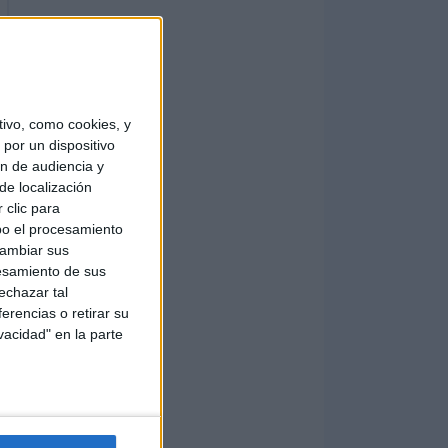
ivo, como cookies, y
por un dispositivo
ón de audiencia y
de localización
 clic para
bo el procesamiento
cambiar sus
esamiento de sus
echazar tal
erencias o retirar su
vacidad" en la parte