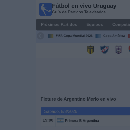
Fútbol en vivo Uruguay
Fútbol
Guía de Partidos Televisados
en vivo
Uruguay
Próximos Partidos
Equipos
Competi
Guía de
Partidos
FIFA Copa Mundial 2026
Copa América
Televisados
Próximos
Partidos
Equipos
Competiciones
Fixture de
Argentino Merlo
en vivo
Canales
Sábado, 8/8/2026
15:00
Primera B Argentina
Otros
Deportes