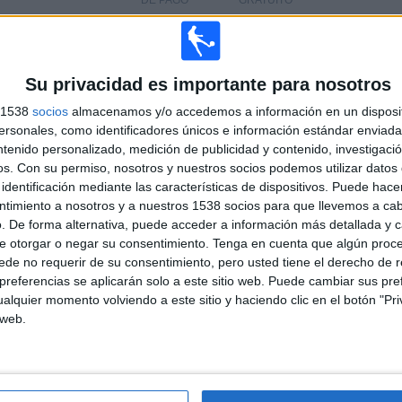
DE PAGO
GRATUÍTO
Su privacidad es importante para nosotros
TOTAL
MÁXIMO
TOTAL
2
4
23
s 1538
socios
almacenamos y/o accedemos a información en un disposit
sonales, como identificadores únicos e información estándar enviada 
COMPETICIONES
VS
RIVALES
ntenido personalizado, medición de publicidad y contenido, investigaci
Excursionistas
os.
Con su permiso, nosotros y nuestros socios podemos utilizar datos 
identificación mediante las características de dispositivos. Puede hacer
RANKING POR COMPETICIONES
ntimiento a nosotros y a nuestros 1538 socios para que llevemos a ca
. De forma alternativa, puede acceder a información más detallada y 
Primera B Argentina
38 (97,44%)
e otorgar o negar su consentimiento.
Tenga en cuenta que algún proc
Copa Argentina
1 (2,56%)
de no requerir de su consentimiento, pero usted tiene el derecho de r
Ver ranking completo
referencias se aplicarán solo a este sitio web. Puede cambiar sus pref
alquier momento volviendo a este sitio y haciendo clic en el botón "Pri
 web.
PARTIDOS POR DÍA DE LA SEMANA