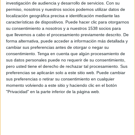
Água Santa
investigación de audiencia y desarrollo de servicios.
Con su
permiso, nosotros y nuestros socios podemos utilizar datos de
Fanatiz (Míralo en vivo)
localización geográfica precisa e identificación mediante las
características de dispositivos. Puede hacer clic para otorgarnos
Miércoles, 19/2/2025
su consentimiento a nosotros y a nuestros 1538 socios para
que llevemos a cabo el procesamiento previamente descrito. De
17:30
Campeonato Paulista
forma alternativa, puede acceder a información más detallada y
cambiar sus preferencias antes de otorgar o negar su
Água Santa
consentimiento.
Tenga en cuenta que algún procesamiento de
Inter de Limeira
sus datos personales puede no requerir de su consentimiento,
Fanatiz (Míralo en vivo)
pero usted tiene el derecho de rechazar tal procesamiento. Sus
preferencias se aplicarán solo a este sitio web. Puede cambiar
Domingo, 16/2/2025
sus preferencias o retirar su consentimiento en cualquier
momento volviendo a este sitio y haciendo clic en el botón
19:30
Campeonato Paulista
"Privacidad" en la parte inferior de la página web.
Santos
Água Santa
Fanatiz (Míralo en vivo)
Más días