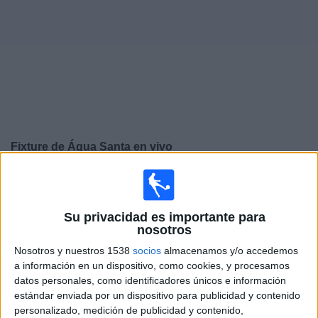
Noticias
Widget
Fixture de
Água Santa
en vivo
×
Água Santa:
En este momento no hay ningún partido
televisado. Puedes consultar el historial de partidos en
TV emitidos anteriormente.
Su privacidad es importante para
nosotros
Nosotros y nuestros 1538
socios
almacenamos y/o accedemos
Domingo, 23/2/2025
a información en un dispositivo, como cookies, y procesamos
17:30
Campeonato Paulista
datos personales, como identificadores únicos e información
estándar enviada por un dispositivo para publicidad y contenido
Velo Clube
personalizado, medición de publicidad y contenido,