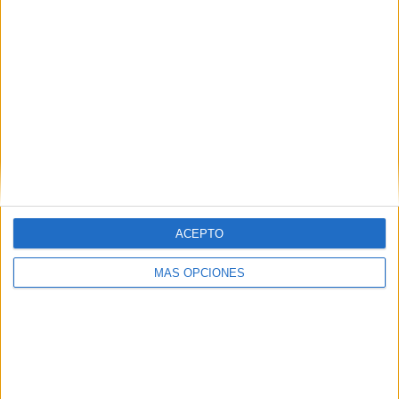
Palmeiras
5 (10%)
RB Bragantino
5 (10%)
Botafogo SP
4 (8%)
Santos
4 (8%)
Ituano
4 (8%)
Ver ranking completo
RANKING POR COMPETICIONES
Campeonato Paulista
49 (98%)
Copa do Brasil
1 (2%)
ACEPTO
Ver ranking completo
MÁS OPCIONES
Nº DE PARTIDOS POR DÍA DE LA SEMANA
LUNES
MARTES
MIÉRCOLES
JUEVES
VIERNES
2
2
11
6
-