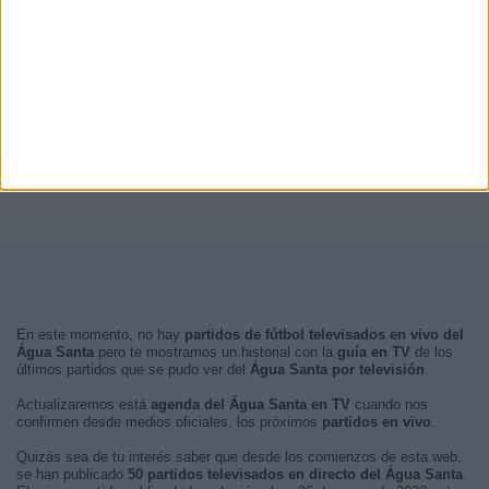
En este momento, no hay
partidos de fútbol televisados en vivo del
Água Santa
pero te mostramos un historial con la
guía en TV
de los
últimos partidos que se pudo ver del
Água Santa por televisión
.
Actualizaremos está
agenda del Água Santa en TV
cuando nos
confirmen desde medios oficiales, los próximos
partidos en vivo
.
Quizás sea de tu interés saber que desde los comienzos de esta web,
se han publicado
50 partidos televisados en directo del Água Santa
.