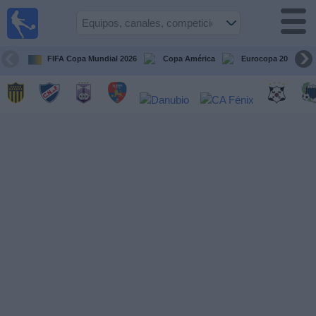
Fútbol
en vivo
Uruguay
FIFA Copa Mundial 2026
Copa América
Eurocopa 2028
Guía de
Partidos
Televisados
Próximos
Partidos
Equipos
Competiciones
Canales
Otros
Deportes